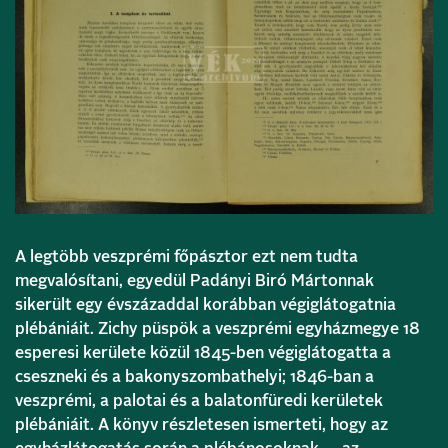
A legtöbb veszprémi főpásztor ezt nem tudta
megvalósítani, egyedül Padányi Biró Mártonnak
sikerült egy évszázaddal korábban végiglátogatnia
plébániáit. Zichy püspök a veszprémi egyházmegye 18
esperesi kerülete közül 1845-ben végiglátogatta a
cseszneki és a bakonyszombathelyi; 1846-ban a
veszprémi, a palotai és a balatonfüredi kerületek
plébániáit. A könyv részletesen ismerteti, hogy az