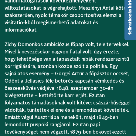
feliratkozás hírlevélre
kánoni látogatások következményeként
változtatásokat is végrehajtott. Meszlényi Antal kötete
szakszerűen, nyolc témakör csoportosítva elemzi a
visitatio-kból megismerhető adatokat és
információkat.
Zichy Domonkos ambiciózus főpap volt, tele tervekkel.
Mivel kinevezésekor nagyon fiatal volt, úgy érezte,
hogy lehetősége van a tapasztalt hibák rendszerszintű
korrigálására, azonban közbe szólt a politika. Egy
sajnálatos esemény – Görgei Artúr a főpásztor öccsét,
Ödönt a Jellasics-féle betörés kapcsán kémkedés és
összeesküvés vádjával 1848. szeptember 30-án
kivégeztette – kettétörte karrierjét. Ezután
folyamatos támadásoknak volt kitéve: császárhűséggel
vádolták, tüntettek ellene és a lemondását követelték.
Emiatt végül Ausztriába menekült, majd 1849-ben
lemondott püspöki rangjáról. Ezután papi
tevékenységet nem végzett, 1879-ben bekövetkezett