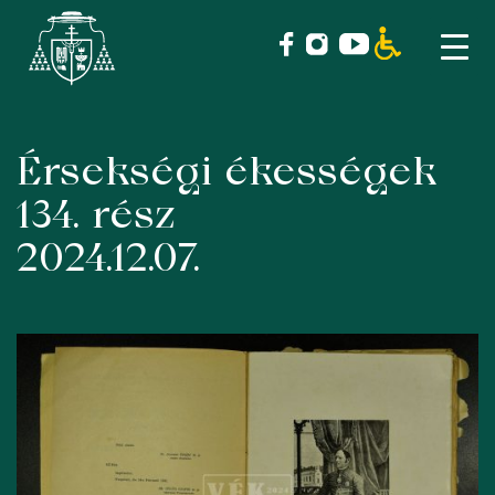
Érsekségi ékességek
Skip
to
134. rész
content
2024.12.07.