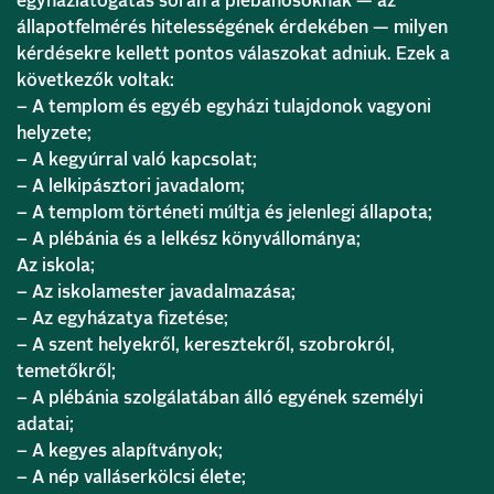
egyházlátogatás során a plébánosoknak — az
állapotfelmérés hitelességének érdekében — milyen
kérdésekre kellett pontos válaszokat adniuk. Ezek a
következők voltak:
– A templom és egyéb egyházi tulajdonok vagyoni
helyzete;
– A kegyúrral való kapcsolat;
– A lelkipásztori javadalom;
– A templom történeti múltja és jelenlegi állapota;
– A plébánia és a lelkész könyvállománya;
Az iskola;
– Az iskolamester javadalmazása;
– Az egyházatya fizetése;
– A szent helyekről, keresztekről, szobrokról,
temetőkről;
– A plébánia szolgálatában álló egyének személyi
adatai;
– A kegyes alapítványok;
– A nép valláserkölcsi élete;