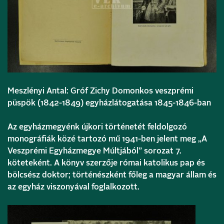
Meszlényi Antal: Gróf Zichy Domonkos veszprémi
püspök (1842-1849) egyházlátogatása 1845-1846-ban
Az egyházmegyénk újkori történetét feldolgozó
monográfiák közé tartozó mű 1941-ben jelent meg „A
Veszprémi Egyházmegye Múltjából” sorozat 7.
köteteként. A könyv szerzője római katolikus pap és
bölcsész doktor; történészként főleg a magyar állam és
az egyház viszonyával foglalkozott.