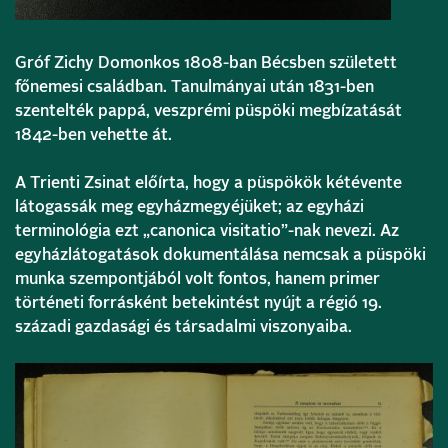
Gróf Zichy Domonkos 1808-ban Bécsben született
főnemesi családban. Tanulmányai után 1831-ben
szentelték pappá, veszprémi püspöki megbízatását
1842-ben vehette át.
A Trienti Zsinat előírta, hogy a püspökök kétévente
látogassák meg egyházmegyéjüket; az egyházi
terminológia ezt „canonica visitatio”-nak nevezi. Az
egyházlátogatások dokumentálása nemcsak a püspöki
munka szempontjából volt fontos, hanem primer
történeti forrásként betekintést nyújt a régió 19.
századi gazdasági és társadalmi viszonyaiba.