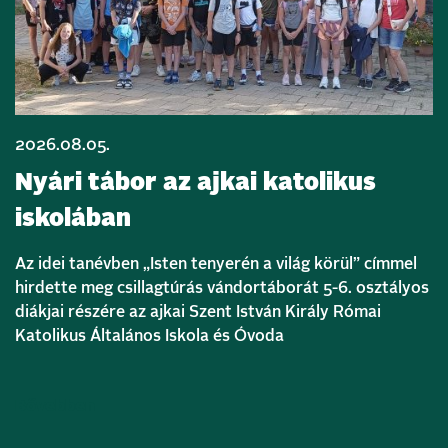
2026.08.05.
Nyári tábor az ajkai katolikus
iskolában
Az idei tanévben „Isten tenyerén a világ körül” címmel
hirdette meg csillagtúrás vándortáborát 5-6. osztályos
diákjai részére az ajkai Szent István Király Római
Katolikus Általános Iskola és Óvoda
Bővebben