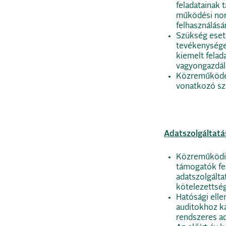
feladatainak 
működési nor
felhasználásá
Szükség eset
tevékenysége
kiemelt felada
vagyongazdál
Közreműködés
vonatkozó sz
Adatszolgáltatás
Közreműködi
támogatók fel
adatszolgálta
kötelezettség
Hatósági elle
auditokhoz ka
rendszeres ad