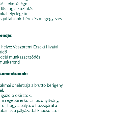
ődés lehetősége
dős foglalkoztatás
kahelyi légkör
és juttatások: bérezés megegyezés
endje:
helye: Veszprémi Érseki Hivatal
aidő
 idejű munkaszerződés
 munkarend
okumentumok:
kmai önéletrajz a bruttó bérigény
l,
igazoló okiratok,
m régebbi erkölcsi bizonyítvány,
ról, hogy a pályázó hozzájárul a
tainak a pályázattal kapcsolatos