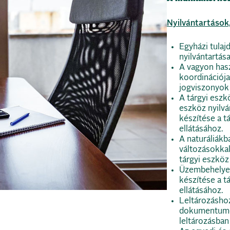
Nyilvántartások
Egyházi tula
nyilvántartás
A vagyon hasz
koordinációj
jogviszonyok 
A tárgyi eszk
eszköz nyilvá
készítése a tá
ellátásához.
A naturáliák
változásokkal
tárgyi eszköz 
Üzembehelyez
készítése a tá
ellátásához.
Leltározásho
dokumentumok
leltározásban 