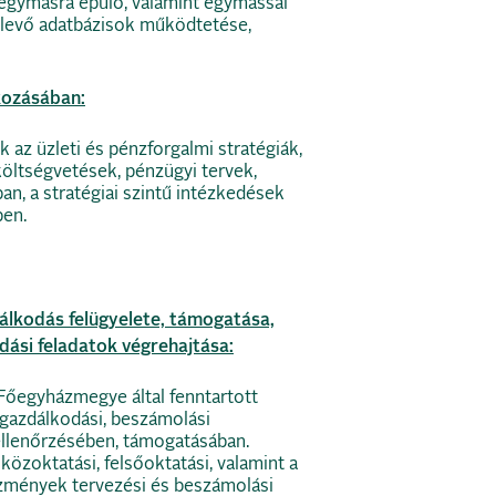
 egymásra épülő, valamint egymással
levő adatbázisok működtetése,
kozásában:
az üzleti és pénzforgalmi stratégiák,
öltségvetések, pénzügyi tervek,
ban, a stratégiai szintű intézkedések
ben.
álkodás felügyelete, támogatása,
ási feladatok végrehajtása:
Főegyházmegye által fenntartott
gazdálkodási, beszámolási
ellenőrzésében, támogatásában.
 közoktatási, felsőoktatási, valamint a
ézmények tervezési és beszámolási