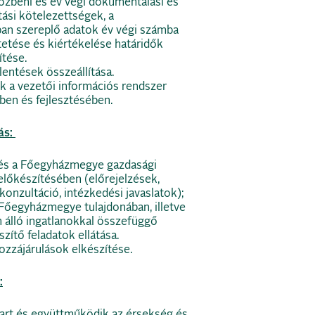
közbeni és év végi dokumentálási és
tási kötelezettségek, a
ban szereplő adatok év végi számba
tetése és kiértékelése határidők
ítése.
elentések összeállítása.
 a vezetői információs rendszer
en és fejlesztésében.
ás:
s a Főegyházmegye gazdasági
lőkészítésében (előrejelzések,
konzultáció, intézkedési javaslatok);
Főegyházmegye tulajdonában, illetve
 álló ingatlanokkal összefüggő
zítő feladatok ellátása.
ozzájárulások elkészítése.
:
tart és együttműködik az érsekség és