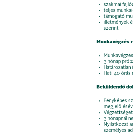
szakmai fejl
teljes munkai
támogató mun
illetmények 
szerint
Munkavégzés r
Munkavégzés 
3 hónap prób
Határozatlan
Heti 40 órás
Beküldendő d
Fényképes sza
megjelöléséve
Végzettséget 
3 hónapnál ne
Nyilatkozat ar
személyes ada