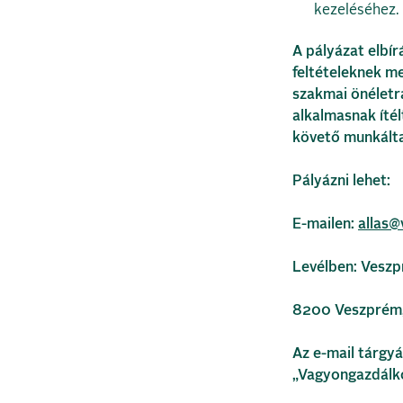
kezeléséhez.
A pályázat elbír
feltételeknek me
szakmai önéletra
alkalmasnak ítél
követő munkálta
Pályázni lehet:
E-mailen:
allas@
Levélben: Veszp
8200 Veszprém, 
Az e-mail tárgyá
„Vagyongazdálk