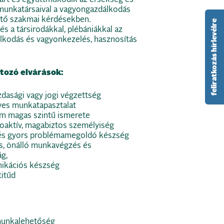
munkatársaival a vagyongazdálkodás
intő szakmai kérdésekben.
feliratkozás hírlevélre
 a társirodákkal, plébániákkal az
lkodás és vagyonkezelés, hasznosítás
rtozó elvárások:
dasági vagy jogi végzettség
es munkatapasztalat
am magas szintű ismerete
oaktív, magabiztos személyiség
és gyors problémamegoldó készség
os, önálló munkavégzés és
g,
ikációs készség
titűd
munkalehetőség