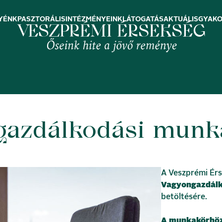
YÉNK
PASZTORÁLIS
INTÉZMÉNYEINK
LÁTOGATÁS
AKTUÁLIS
GYAKO
azdálkodási munka
A Veszprémi Érs
Vagyongazdálk
betöltésére.
A munkakörhöz 