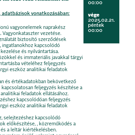
00:00
, adatbázisok vonatkozásában:
vége
2025.02.21.
péntek
jdonú vagyonelemek naprakész
00:00
a. Vagyonkataszter vezetése.
nálatát biztosító szerződések
a, ingatlanokhoz kapcsolódó
kezelése és nyilvántartása.
özökkel és immateriális javakkal tárgyi
ntartásba vételéhez feljegyzés
rgyi eszköz analitikai feladatok
ban és értékadatokban bekövetkező
 kapcsolatosan feljegyzés készítése a
analitikai feladatok ellátásához.
éshez kapcsolódóan feljegyzés
rgyi eszköz analitikai feladatok
z, selejtezéshez kapcsolódó
 előkészítése, , közreműködés a
és a leltár kiértékelésben.