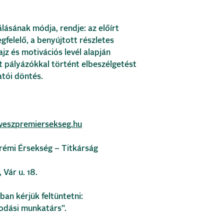
álásának módja, rendje: az előírt
gfelelő, a benyújtott részletes
jz és motivációs levél alapján
t pályázókkal történt elbeszélgetést
tói döntés.
veszpremiersekseg.hu
rémi Érsekség – Titkárság
Vár u. 18.
ban kérjük feltüntetni:
odási munkatárs”.