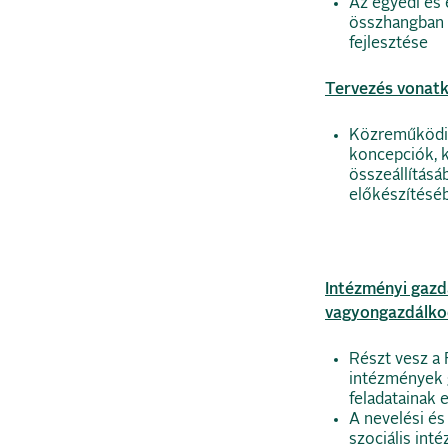
Az egyedi és
összhangban 
fejlesztése
Tervezés vonat
Közreműködik 
koncepciók, k
összeállításá
előkészítésé
Intézményi gazd
vagyongazdálkod
Részt vesz a 
intézmények 
feladatainak 
A nevelési és
szociális int