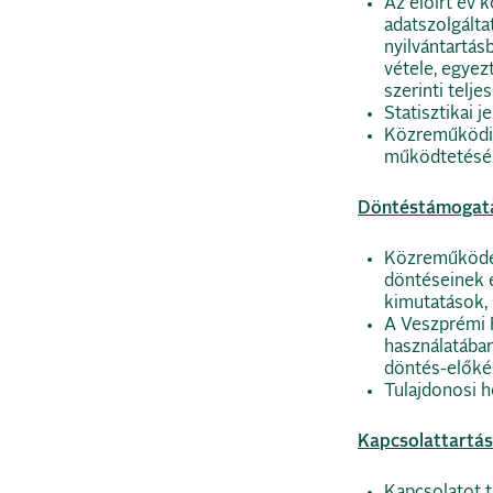
Az előírt év 
adatszolgálta
nyilvántartás
vétele, egyez
szerinti teljes
Statisztikai j
Közreműködik
működtetéséb
Döntéstámogat
Közreműködé
döntéseinek e
kimutatások, 
A Veszprémi 
használatában
döntés-előkés
Tulajdonosi h
Kapcsolattartás
Kapcsolatot 