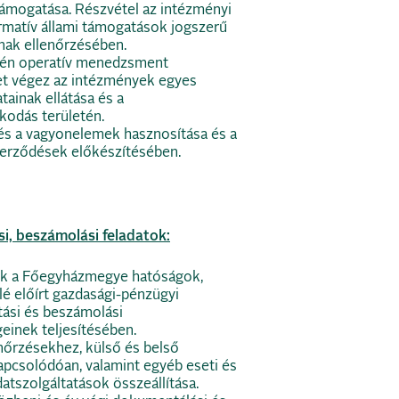
támogatása. Részvétel az intézményi
matív állami támogatások jogszerű
nak ellenőrzésében.
én operatív menedzsment
t végez az intézmények egyes
tainak ellátása és a
kodás területén.
 a vagyonelemek hasznosítása és a
erződések előkészítésében.
i, beszámolási feladatok:
k a Főegyházmegye hatóságok,
é előírt gazdasági-pénzügyi
tási és beszámolási
einek teljesítésében.
nőrzésekhez, külső és belső
pcsolódóan, valamint egyéb eseti és
atszolgáltatások összeállítása.