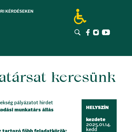
RI KÉRDÉSEK
EN
társat keresünk
ekség pályázatot hirdet
HELYSZÍN
odási munkatárs állás
kezdete
2025.01.14.
kedd
tartozó főbb feladatkörök: