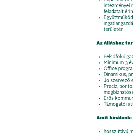
intézményei 
feladatait ér
Együttműködés
ingatlangazdá
területén.
Az álláshoz ta
Felsőfokú gaz
Minimum 3 év
Office progr
Dinamikus, pr
Jó szervező 
Precíz, pont
megbízhatósá
Erős kommun
Támogatói at
Amit kínálunk:
hosszútávú 