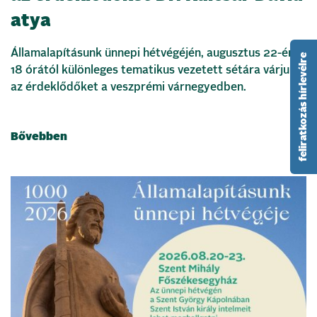
atya
Államalapításunk ünnepi hétvégéjén, augusztus 22-én
feliratkozás hírlevélre
18 órától különleges tematikus vezetett sétára várjuk
az érdeklődőket a veszprémi várnegyedben.
Bővebben