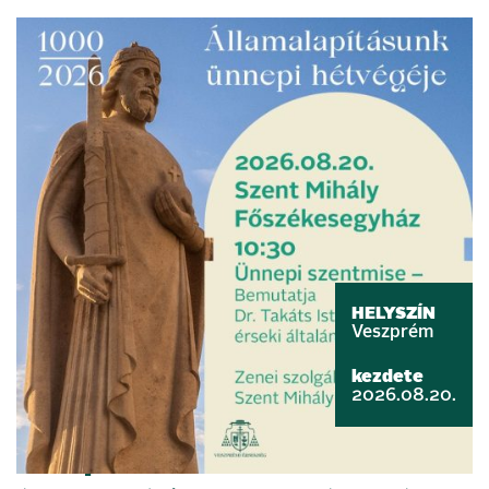
HELYSZÍN
Veszprém
kezdete
2026.08.20.
Ünnepi szentmisével emlékezünk