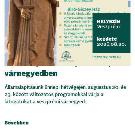
HELYSZÍN
Veszprém
kezdete
2026.08.20.
Államalapítás ünnepe a veszprémi
várnegyedben
Államalapításunk ünnepi hétvégéjén, augusztus 20. és
23. között változatos programokkal várja a
látogatókat a veszprémi várnegyed.
Bővebben