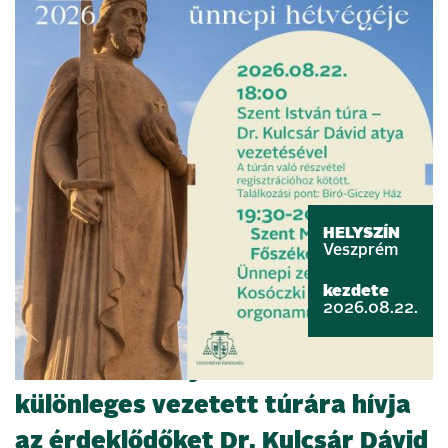
HELYSZÍN
Veszprém
kezdete
2026.08.22.
Szent István nyomában –
különleges vezetett túrára hívja
az érdeklődőket Dr. Kulcsár Dávid