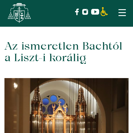
Az ismeretlen Bachtól
Skip
to
a Liszt-i korálig
content