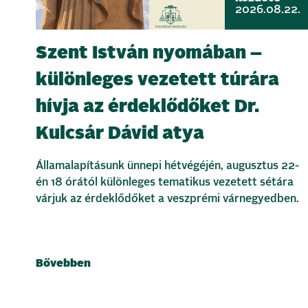
2026.08.22.
Szent István nyomában –
különleges vezetett túrára
hívja az érdeklődőket Dr.
Kulcsár Dávid atya
Államalapításunk ünnepi hétvégéjén, augusztus 22-
én 18 órától különleges tematikus vezetett sétára
várjuk az érdeklődőket a veszprémi várnegyedben.
Bővebben