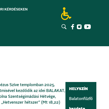
RI KÉRDÉSEK
EN
Jézus Szíve templomban 2025.
HELYSZÍN
ntmisével kezdődik az idei BALAKAT,
olna Szentségimádási Hétvége,
Balatonfűzfő
 „Hetvenszer hétszer” (Mt 18,22)
kezdete