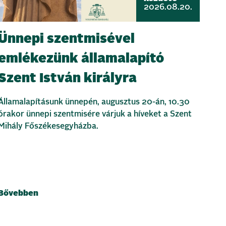
2026.08.20.
Ünnepi szentmisével
emlékezünk államalapító
Szent István királyra
Államalapításunk ünnepén, augusztus 20-án, 10.30
órakor ünnepi szentmisére várjuk a híveket a Szent
Mihály Főszékesegyházba.
Bővebben