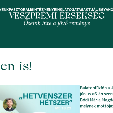
YÉNK
PASZTORÁLIS
INTÉZMÉNYEINK
LÁTOGATÁS
AKTUÁLIS
GYAKO
n is!
Balatonfűzfőn a 
június 26-án sze
Bódi Mária Magd
melynek mottója: