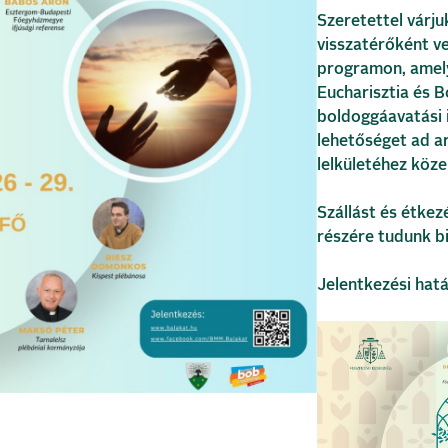
Szeretettel várjuk
visszatérőként v
programon, amel
Eucharisztia és B
boldoggáavatási 
lehetőséget ad a
lelkületéhez köze
Szállást és étkez
részére tudunk bi
Jelentkezési határ