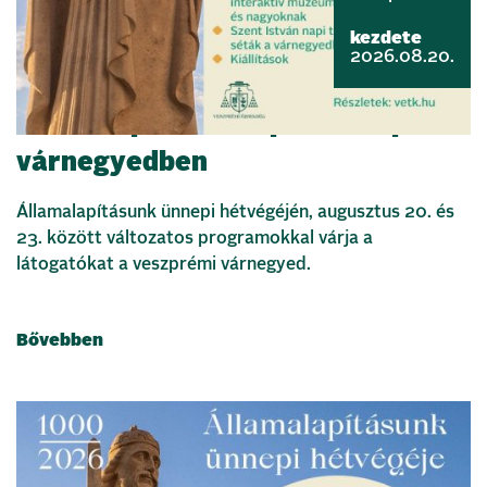
kezdete
2026.08.20.
Államalapítás ünnepe a veszprémi
várnegyedben
Államalapításunk ünnepi hétvégéjén, augusztus 20. és
23. között változatos programokkal várja a
látogatókat a veszprémi várnegyed.
Bővebben