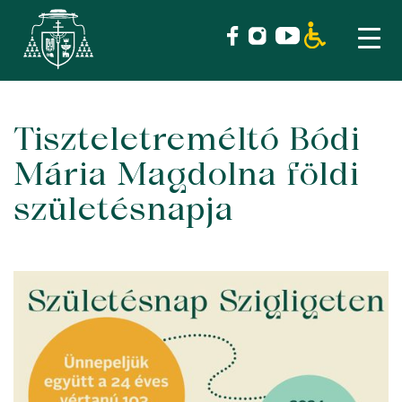
Tiszteletreméltó Bódi
Skip
to
Mária Magdolna földi
content
születésnapja