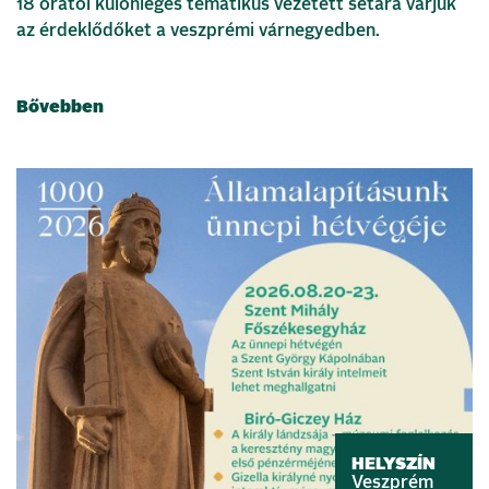
18 órától különleges tematikus vezetett sétára várjuk
az érdeklődőket a veszprémi várnegyedben.
Bővebben
HELYSZÍN
Veszprém