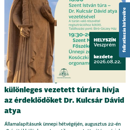
feliratkozás hírlevélre
HELYSZÍN
Veszprém
kezdete
2026.08.22.
Szent István nyomában –
különleges vezetett túrára hívja
az érdeklődőket Dr. Kulcsár Dávid
atya
Államalapításunk ünnepi hétvégéjén, augusztus 22-én