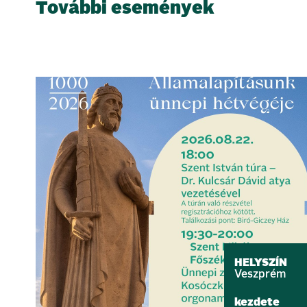
További események
HELYSZÍN
Veszprém
kezdete