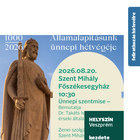
feliratkozás hírlevélre
HELYSZÍN
Veszprém
kezdete