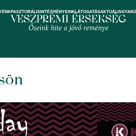
YÉNK
PASZTORÁLIS
INTÉZMÉNYEINK
LÁTOGATÁS
AKTUÁLIS
GYAKO
rsön