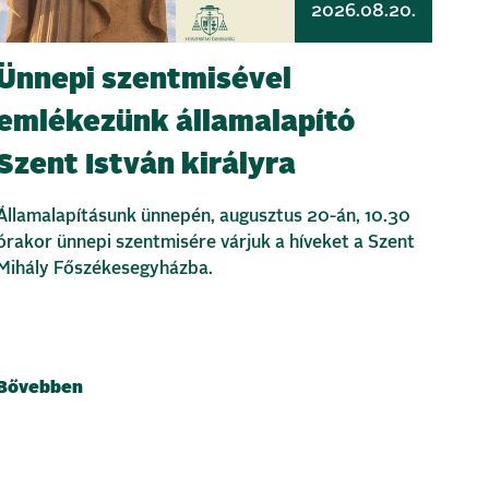
2026.08.20.
Ünnepi szentmisével
emlékezünk államalapító
Szent István királyra
Államalapításunk ünnepén, augusztus 20-án, 10.30
órakor ünnepi szentmisére várjuk a híveket a Szent
Mihály Főszékesegyházba.
Bővebben