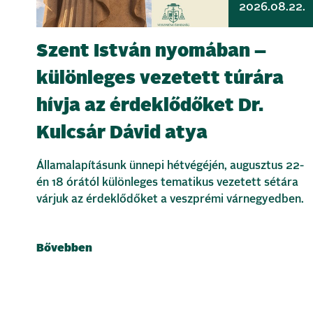
2026.08.22.
Szent István nyomában –
különleges vezetett túrára
hívja az érdeklődőket Dr.
Kulcsár Dávid atya
Államalapításunk ünnepi hétvégéjén, augusztus 22-
én 18 órától különleges tematikus vezetett sétára
várjuk az érdeklődőket a veszprémi várnegyedben.
Bővebben