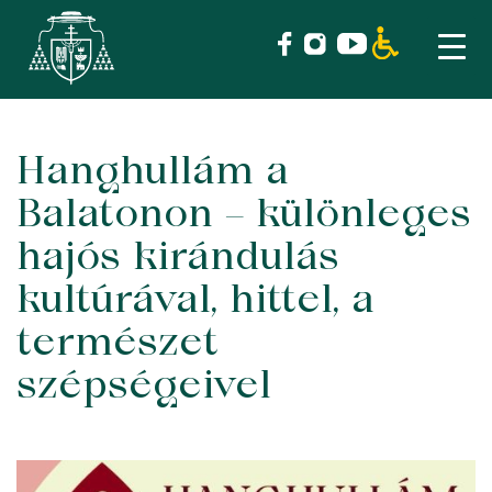
Hanghullám a
Skip
to
Balatonon – különleges
content
hajós kirándulás
kultúrával, hittel, a
természet
szépségeivel