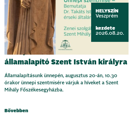
HELYSZÍN
Veszprém
kezdete
2026.08.20.
Ünnepi szentmisével emlékezünk
államalapító Szent István királyra
Államalapításunk ünnepén, augusztus 20-án, 10.30
órakor ünnepi szentmisére várjuk a híveket a Szent
Mihály Főszékesegyházba.
Bővebben