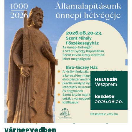
HELYSZÍN
Veszprém
kezdete
2026.08.20.
Államalapítás ünnepe a veszprémi
várnegyedben