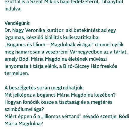
ezúttal is a Szent Miklós hajó fedélzetéről, Tihanyból
indulva.
Vendégünk:
Dr. Nagy Veronika kurátor, aki betekintést ad egy
izgalmas, készülő kiállítás kulisszatitkaiba:
„Bogáncs és liliom – Magdolnák virágai” címmel nyílik
meg hamarosan a veszprémi Várnegyedben az a tárlat,
amely Bódi Mária Magdolna életének művészi
lenyomatait tárja elénk, a Biró-Giczey Ház freskós
termeiben.
A beszélgetés során megtudhatjuk:
Mit jelképez a bogáncs Mária Magdolna kezében?
Hogyan fonódik össze a tisztaság és a megtérés
szimbólumvilága?
Miért éppen ő a „liliomos vértanú” névadó szentje, Bódi
Mária Magdolna?