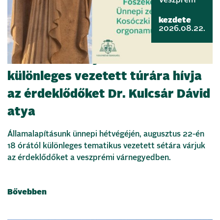
Veszprém
kezdete
2026.08.22.
Szent István nyomában –
különleges vezetett túrára hívja
az érdeklődőket Dr. Kulcsár Dávid
atya
Államalapításunk ünnepi hétvégéjén, augusztus 22-én
18 órától különleges tematikus vezetett sétára várjuk
az érdeklődőket a veszprémi várnegyedben.
Bővebben