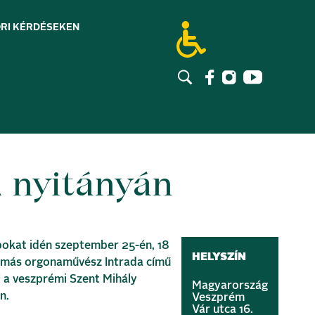
RI KÉRDÉSEK
EN
 nyitányán
pokat idén szeptember 25-én, 18
HELYSZÍN
amás orgonaművész Intrada című
el a veszprémi Szent Mihály
Magyarország
n.
Veszprém
Vár utca 16.