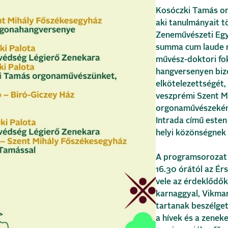
Kosóczki Tamás or
aki tanulmányait t
Zeneművészeti Eg
summa cum laude m
művész-doktori fo
hangversenyen biz
elkötelezettségét,
veszprémi Szent M
orgonaművészeként
Intrada című esten
helyi közönségnek ú
A programsorozat 
16.30 órától az Ér
vele az érdeklődők
karnaggyal, Vikma
tartanak beszélget
a hívek és a zenek