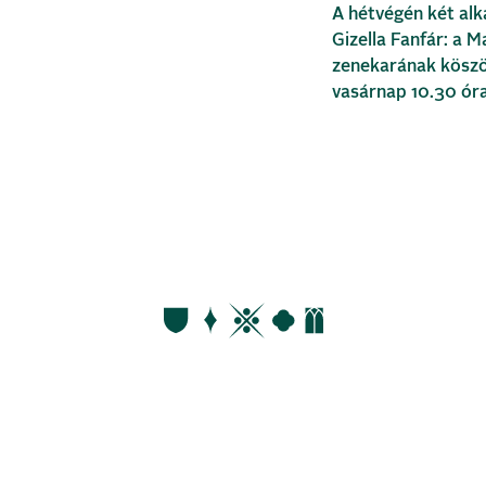
A hétvégén két alk
Gizella Fanfár: a 
zenekarának kösz
vasárnap 10.30 óra