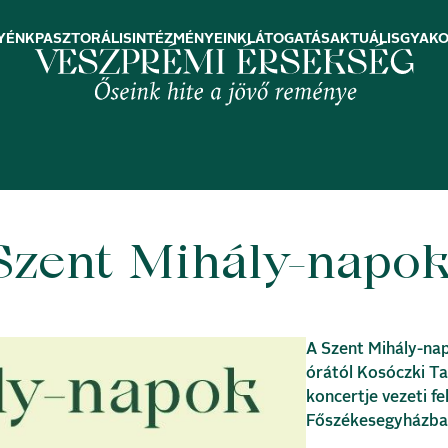
YÉNK
PASZTORÁLIS
INTÉZMÉNYEINK
LÁTOGATÁS
AKTUÁLIS
GYAKO
Szent Mihály-napok
A Szent Mihály-na
órától Kosóczki T
koncertje vezeti f
Főszékesegyházba