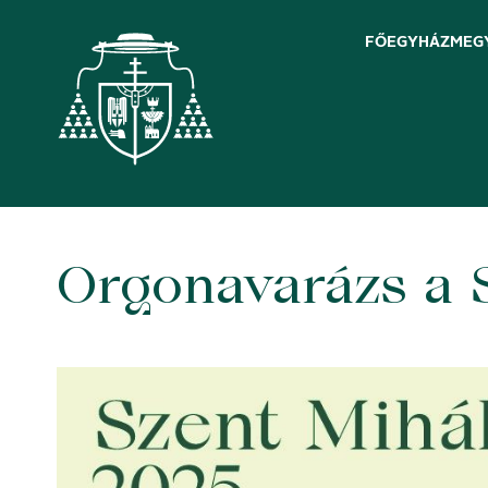
FŐEGYHÁZMEG
Orgonavarázs a 
Skip
to
content