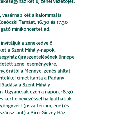
ékesegyház két új zenei vezetőjét.
 vasárnap két alkalommal is
osóczki Tamást, 16.30 és 17.30
gató minikoncertet ad.
 invitáljuk a zenekedvelő
ket a Szent Mihály-napok,
esegyház újraszentelésének ünnepe
detett zenei eseményekre.
5 órától a Mennyei zenés áhítat
ntekkel címet kapta a Padányi
lőadása a Szent Mihály
. Ugyancsak ezen a napon, 18.30
s kert elnevezéssel hallgathatjuk
öngyvért (pszaltérium, éne) és
zánsz lant) a Biró-Giczey Ház