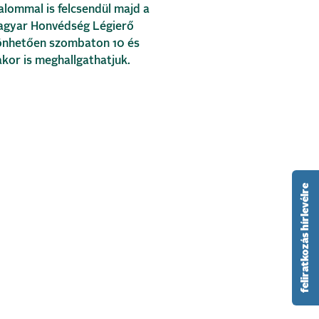
alommal is felcsendül majd a
Magyar Honvédség Légierő
önhetően szombaton 10 és
kor is meghallgathatjuk.
feliratkozás hírlevélre