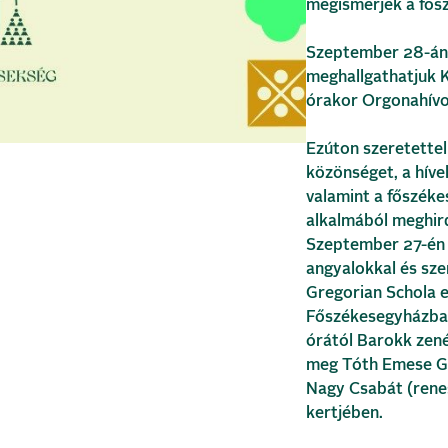
megismerjék a fősz
Szeptember 28-án,
meghallgathatjuk K
órakor Orgonahívo
Ezúton szeretettel
közönséget, a híve
valamint a főszék
alkalmából meghir
Szeptember 27-én 1
angyalokkal és sze
Gregorian Schola e
Főszékesegyházban
órától Barokk zené
meg Tóth Emese Gy
Nagy Csabát (renes
kertjében.