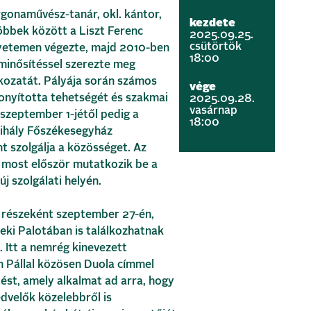
gonaművész-tanár, okl. kántor,
kezdete
öbbek között a Liszt Ferenc
2025.09.25.
csütörtök
yetemen végezte, majd 2010-ben
18:00
inősítéssel szerezte meg
kozatát. Pályája során számos
vége
onyította tehetségét és szakmai
2025.09.28.
vasárnap
 szeptember 1-jétől pedig a
18:00
ihály Főszékesegyház
 szolgálja a közösséget. Az
 most először mutatkozik be a
j szolgálati helyén.
részeként szeptember 27-én,
seki Palotában is találkozhatnak
. Itt a nemrég kinevezett
n Pállal közösen Duola címmel
ést, amely alkalmat ad arra, hogy
edvelők közelebbről is