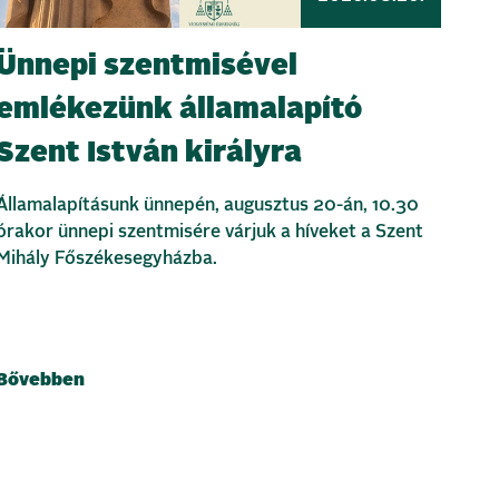
Ünnepi szentmisével
emlékezünk államalapító
Szent István királyra
Államalapításunk ünnepén, augusztus 20-án, 10.30
órakor ünnepi szentmisére várjuk a híveket a Szent
Mihály Főszékesegyházba.
Bővebben