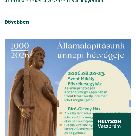
az érdeklődőket a veszprémi várnegyedben.
Bővebben
HELYSZÍN
Veszprém