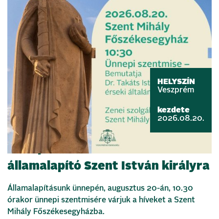
HELYSZÍN
Veszprém
kezdete
2026.08.20.
Ünnepi szentmisével emlékezünk
államalapító Szent István királyra
Államalapításunk ünnepén, augusztus 20-án, 10.30
órakor ünnepi szentmisére várjuk a híveket a Szent
Mihály Főszékesegyházba.