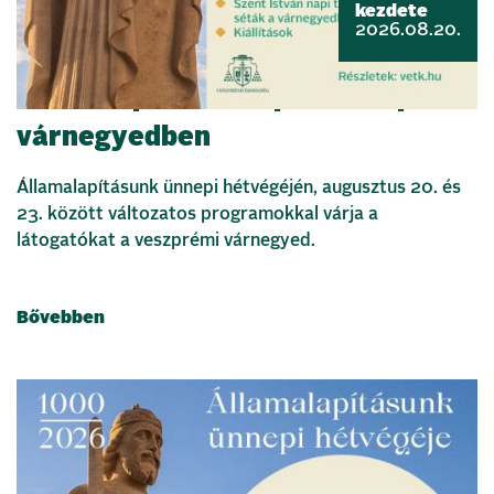
kezdete
2026.08.20.
Államalapítás ünnepe a veszprémi
várnegyedben
Államalapításunk ünnepi hétvégéjén, augusztus 20. és
23. között változatos programokkal várja a
látogatókat a veszprémi várnegyed.
Bővebben