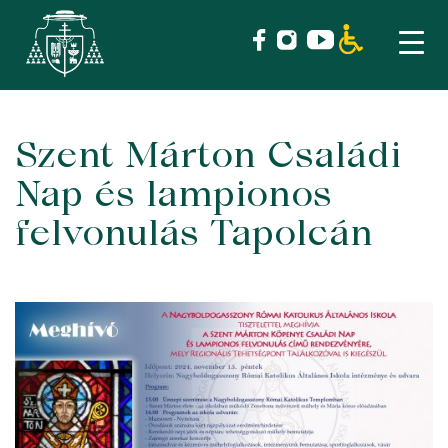
Szent Márton Családi
Skip
to
Nap és lampionos
content
felvonulás Tapolcán