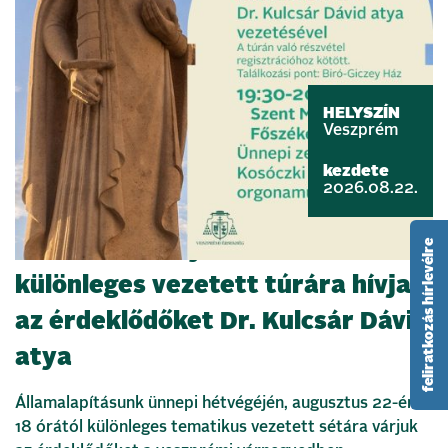
HELYSZÍN
Veszprém
kezdete
2026.08.22.
feliratkozás hírlevélre
Szent István nyomában –
különleges vezetett túrára hívja
az érdeklődőket Dr. Kulcsár Dávid
atya
Államalapításunk ünnepi hétvégéjén, augusztus 22-én
18 órától különleges tematikus vezetett sétára várjuk