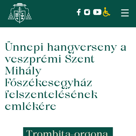
Ünnepi hangverseny a
Skip
to
veszprémi Szent
content
Mihály
Főszékesegyház
felszentelésének
emlékére