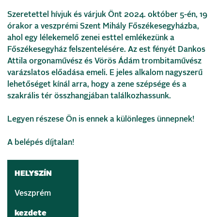
Szeretettel hívjuk és várjuk Önt 2024. október 5-én, 19
órakor a veszprémi Szent Mihály Főszékesegyházba,
ahol egy lélekemelő zenei esttel emlékezünk a
Főszékesegyház felszentelésére. Az est fényét Dankos
Attila orgonaművész és Vörös Ádám trombitaművész
varázslatos előadása emeli. E jeles alkalom nagyszerű
lehetőséget kínál arra, hogy a zene szépsége és a
szakrális tér összhangjában találkozhassunk.
Legyen részese Ön is ennek a különleges ünnepnek!
A belépés díjtalan!
HELYSZÍN
Veszprém
kezdete