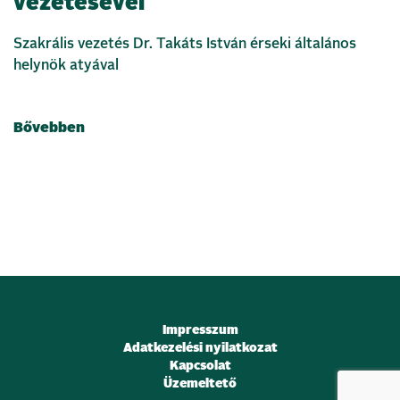
vezetésével
Szakrális vezetés Dr. Takáts István érseki általános
helynök atyával
Bővebben
Impresszum
Adatkezelési nyilatkozat
Kapcsolat
Üzemeltető