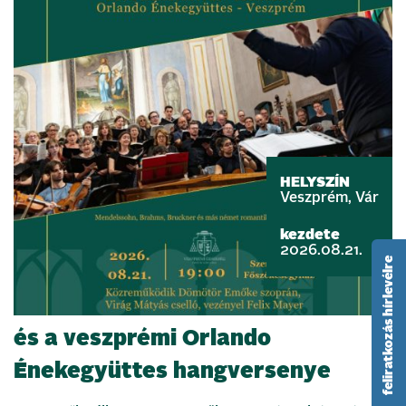
HELYSZÍN
Veszprém, Vár
kezdete
2026.08.21.
feliratkozás hírlevélre
A Bach Kamarakórus Münchenből
és a veszprémi Orlando
Énekegyüttes hangversenye