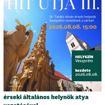
HELYSZÍN
Veszprém
kezdete
2026.08.08.
A Hit Útja III – Dr. Takáts István
érseki általános helynök atya