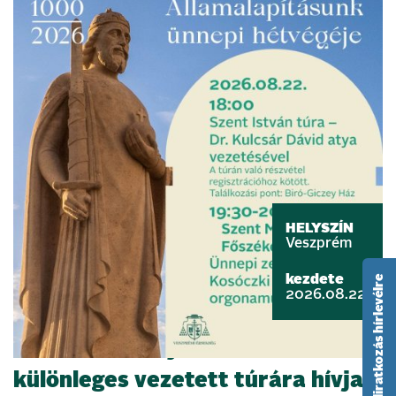
HELYSZÍN
Veszprém
kezdete
feliratkozás hírlevélre
2026.08.22.
Szent István nyomában –
különleges vezetett túrára hívja