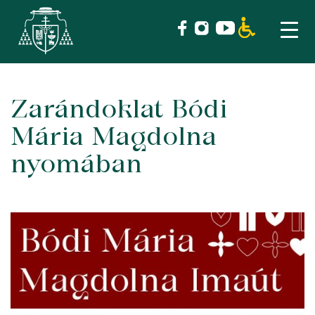
Zarándoklat Bódi
Skip
to
Mária Magdolna
content
nyomában