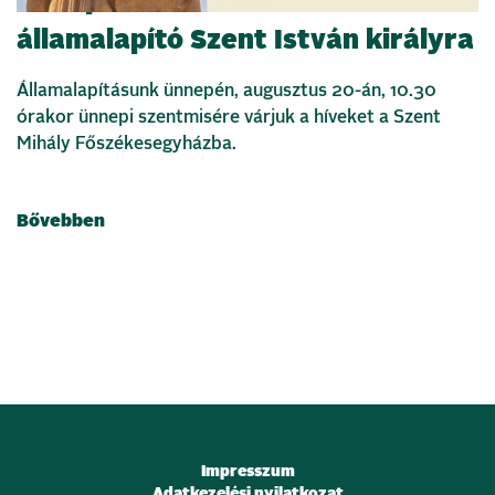
Ünnepi szentmisével emlékezünk
államalapító Szent István királyra
Államalapításunk ünnepén, augusztus 20-án, 10.30
órakor ünnepi szentmisére várjuk a híveket a Szent
Mihály Főszékesegyházba.
Bővebben
Impresszum
Adatkezelési nyilatkozat