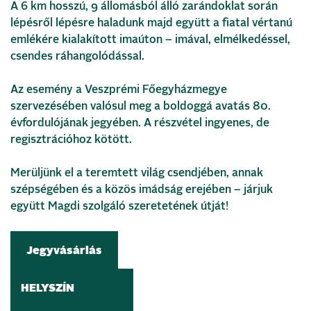
A 6 km hosszú, 9 állomásból álló zarándoklat során
lépésről lépésre haladunk majd együtt a fiatal vértanú
emlékére kialakított imaúton – imával, elmélkedéssel,
csendes ráhangolódással.
Az esemény a Veszprémi Főegyházmegye
szervezésében valósul meg a boldoggá avatás 80.
évfordulójának jegyében. A részvétel ingyenes, de
regisztrációhoz kötött.
Merüljünk el a teremtett világ csendjében, annak
szépségében és a közös imádság erejében – járjuk
együtt Magdi szolgáló szeretetének útját!
Jegyvásárlás
HELYSZÍN