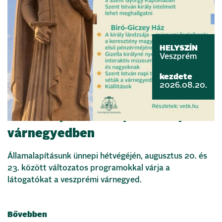
HELYSZÍN
Veszprém
kezdete
2026.08.20.
Államalapítás ünnepe a veszprémi
várnegyedben
Államalapításunk ünnepi hétvégéjén, augusztus 20. és
23. között változatos programokkal várja a
látogatókat a veszprémi várnegyed.
Bővebben