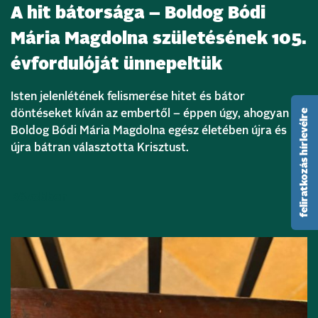
A hit bátorsága – Boldog Bódi
Mária Magdolna születésének 105.
évfordulóját ünnepeltük
Isten jelenlétének felismerése hitet és bátor
feliratkozás hírlevélre
döntéseket kíván az embertől – éppen úgy, ahogyan
Boldog Bódi Mária Magdolna egész életében újra és
újra bátran választotta Krisztust.
Bővebben