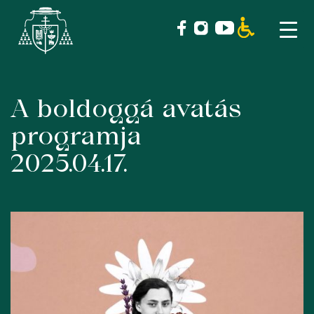
A boldoggá avatás
Skip
to
programja
content
2025.04.17.