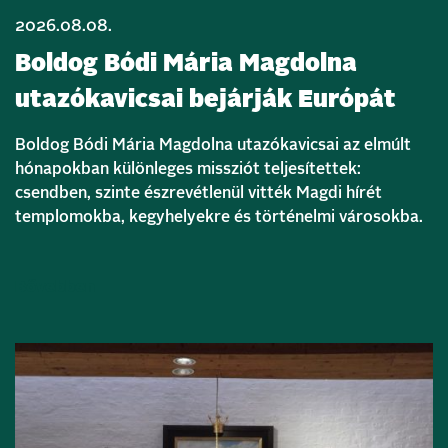
2026.08.08.
Boldog Bódi Mária Magdolna
utazókavicsai bejárják Európát
Boldog Bódi Mária Magdolna utazókavicsai az elmúlt
hónapokban különleges missziót teljesítettek:
csendben, szinte észrevétlenül vitték Magdi hírét
templomokba, kegyhelyekre és történelmi városokba.
Bővebben