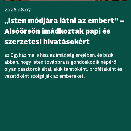
2026.08.07.
„Isten módjára látni az embert” –
Alsóörsön imádkoztak papi és
szerzetesi hivatásokért
az Egyház ma is hisz az imádság erejében, és bízik
abban, hogy Isten továbbra is gondoskodik népéről
olyan pásztorok által, akik tanítóként, prófétaként és
vezetőként szolgálják az embereket.
Bővebben