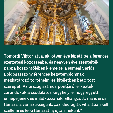
Tömördi Viktor atya, aki ötven éve lépett be a ferences
szerzetesi közösségbe, és negyven éve szentelték
pappá köszöntőjében kiemelte, a sümegi Sarlós
Boldogasszony ferences kegytemplomnak
meghatározó történelmi és hitéletben betöltött
szerepét. Az ország számos pontjáról érkeztek
zarándokok a csodálatos kegyhelyre, hogy együtt
ünnepeljenek és imádkozzanak. Elhangzott: ma is erős
támaszra van szükségünk: „az ideológiák viharában kell
szellemi és lelki támaszt nyújtani nekünk”.