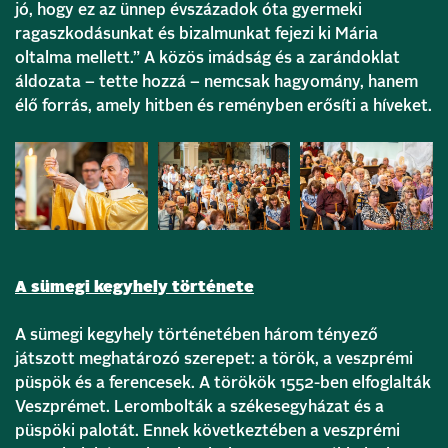
jó, hogy ez az ünnep évszázadok óta gyermeki
ragaszkodásunkat és bizalmunkat fejezi ki Mária
oltalma mellett.” A közös imádság és a zarándoklat
áldozata – tette hozzá – nemcsak hagyomány, hanem
élő forrás, amely hitben és reményben erősíti a híveket.
A sümegi kegyhely története
A sümegi kegyhely történetében három tényező
játszott meghatározó szerepet: a török, a veszprémi
püspök és a ferencesek. A törökök 1552-ben elfoglalták
Veszprémet. Lerombolták a székesegyházat és a
püspöki palotát. Ennek következtében a veszprémi