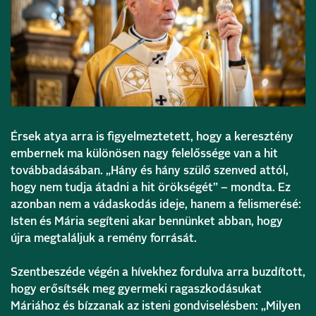
Érsek atya arra is figyelmeztetett, hogy a keresztény
embernek ma különösen nagy felelőssége van a hit
továbbadásában. „Hány és hány szülő szenved attól,
hogy nem tudja átadni a hit örökségét” – mondta. Ez
azonban nem a vádaskodás ideje, hanem a felismerésé:
Isten és Mária segíteni akar bennünket abban, hogy
újra megtaláljuk a remény forrását.
Szentbeszéde végén a hívekhez fordulva arra buzdított,
hogy erősítsék meg gyermeki ragaszkodásukat
Máriához és bízzanak az isteni gondviselésben: „Milyen