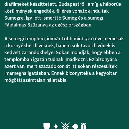
diafilmeket készíttetett. Budapestről, amíg a háborús
körülmények engedték, filléres vonatok indultak
Sümegre. Így lett ismertté Sümeg és a sümegi
Fájdalmas Szűzanya az egész országban.
A sümegi templom, immár több mint 300 éve, nemcsak
a környékbeli híveknek, hanem sok távoli hívőnek is
kedvelt zarándokhelye. Sokan mondják, hogy ebben a
templomban igazán tudnak imádkozni. Ez bizonyára
azért van, mert századokon át itt sokan részesültek
imameghallgatásban. Ennek bizonyítéka a kegyoltár
mögötti számtalan hálatábla.