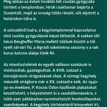
Még abban az évben további hét csodás gyógyulás
történt a templomban. Hírük csakhamar bejárta a
Dunántúlt, majd az ország többi részét, sőt eljutott a
határokon túlra is.
A szószéktől balra, a kegytemplommal kapcsolatos
első csodás gyógyulások képei láthatók. A széken ülő
bécsi Berghoffer Mária mellett többek között a tűt
nyelt sárvári fiú, a légrádi süketnéma asszony s a vak
kuruc katona alakja tűnik fel.
Az istentiszteletek és egyéb vallásos szokások is
módosultak, gazdagodtak. A XVIII. század a
búcsújárások virágzásának ideje. A sümegi kegyhely
második virágkora már a XX. századra esik. Az 1940-
50-es években, P. Kocsis Ödön házfőnök plakátokat
készíttetett, s helyeztetett ki a vasútállomásokra, s
több ezer példányban nyomtattatott levelezőlapokat,
szentképeket. A kegyhely történetéről könyveket írt,