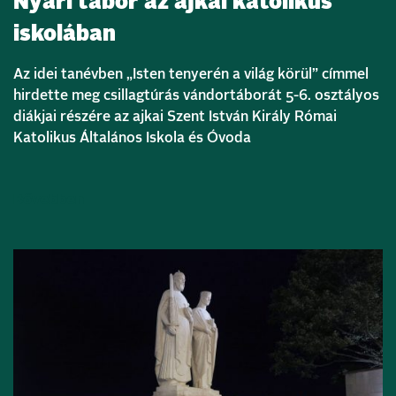
Nyári tábor az ajkai katolikus
iskolában
Az idei tanévben „Isten tenyerén a világ körül” címmel
hirdette meg csillagtúrás vándortáborát 5-6. osztályos
diákjai részére az ajkai Szent István Király Római
Katolikus Általános Iskola és Óvoda
Bővebben