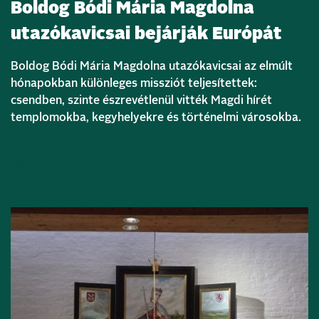
Boldog Bódi Mária Magdolna
utazókavicsai bejárják Európát
Boldog Bódi Mária Magdolna utazókavicsai az elmúlt
hónapokban különleges missziót teljesítettek:
csendben, szinte észrevétlenül vitték Magdi hírét
templomokba, kegyhelyekre és történelmi városokba.
Bővebben