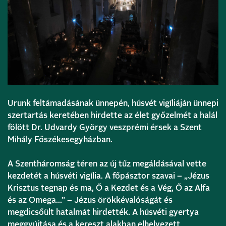
Urunk feltámadásának ünnepén, húsvét vigíliáján ünnepi
szertartás keretében hirdette az élet győzelmét a halál
fölött Dr. Udvardy György veszprémi érsek a Szent
Mihály Főszékesegyházban.
A Szentháromság téren az új tűz megáldásával vette
kezdetét a húsvéti vigília. A főpásztor szavai – „Jézus
Krisztus tegnap és ma, Ő a Kezdet és a Vég, Ő az Alfa
és az Omega…” – Jézus örökkévalóságát és
megdicsőült hatalmát hirdették. A húsvéti gyertya
meggyújtása és a kereszt alakban elhelyezett