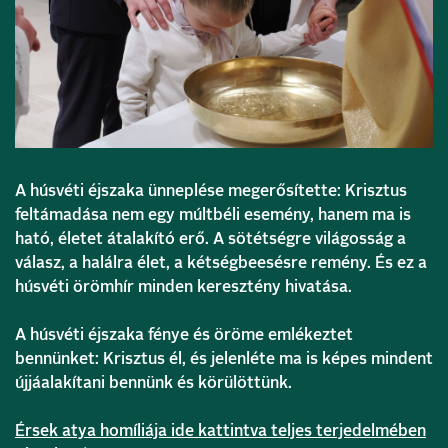
A húsvéti éjszaka ünneplése megerősítette: Krisztus
feltámadása nem egy múltbéli esemény, hanem ma is
ható, életet átalakító erő. A sötétségre világosság a
válasz, a halálra élet, a kétségbeesésre remény. És ez a
húsvéti örömhír minden keresztény hivatása.
A húsvéti éjszaka fénye és öröme emlékeztet
bennünket: Krisztus él, és jelenléte ma is képes mindent
újjáalakítani bennünk és körülöttünk.
Érsek atya homíliája ide kattintva teljes terjedelmében