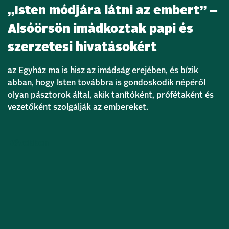
„Isten módjára látni az embert” –
Alsóörsön imádkoztak papi és
szerzetesi hivatásokért
az Egyház ma is hisz az imádság erejében, és bízik
abban, hogy Isten továbbra is gondoskodik népéről
olyan pásztorok által, akik tanítóként, prófétaként és
vezetőként szolgálják az embereket.
Bővebben