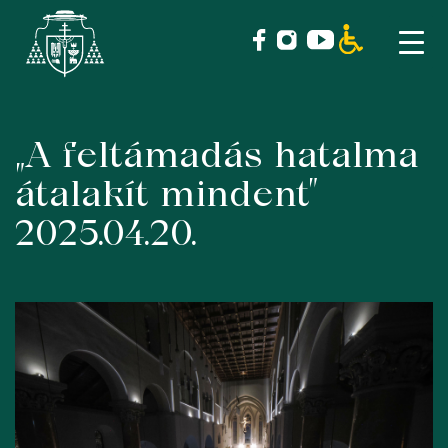
„A feltámadás hatalma
Skip
to
átalakít mindent”
content
2025.04.20.