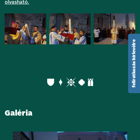
olvasható.
feliratkozás hírlevélre
Galéria