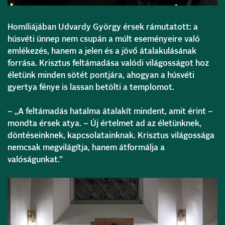
Homíliájában Udvardy György érsek rámutatott: a
húsvéti ünnep nem csupán a múlt eseményeire való
emlékezés, hanem a jelen és a jövő átalakulásának
forrása. Krisztus feltámadása valódi világosságot hoz
életünk minden sötét pontjára, ahogyan a húsvéti
gyertya fénye is lassan betölti a templomot.
– „A feltámadás hatalma átalakít mindent, amit érint –
mondta érsek atya. – Új értelmet ad az életünknek,
döntéseinknek, kapcsolatainknak. Krisztus világossága
nemcsak megvilágítja, hanem átformálja a
valóságunkat.”