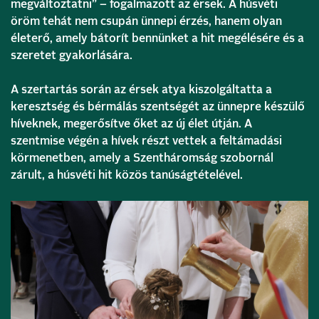
megváltoztatni” – fogalmazott az érsek. A húsvéti
öröm tehát nem csupán ünnepi érzés, hanem olyan
életerő, amely bátorít bennünket a hit megélésére és a
szeretet gyakorlására.
A szertartás során az érsek atya kiszolgáltatta a
keresztség és bérmálás szentségét az ünnepre készülő
híveknek, megerősítve őket az új élet útján. A
szentmise végén a hívek részt vettek a feltámadási
körmenetben, amely a Szentháromság szobornál
zárult, a húsvéti hit közös tanúságtételével.