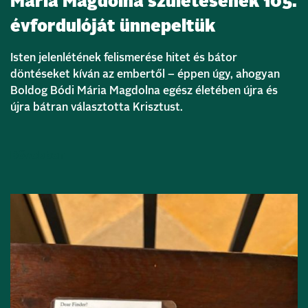
Mária Magdolna születésének 105.
évfordulóját ünnepeltük
Isten jelenlétének felismerése hitet és bátor
döntéseket kíván az embertől – éppen úgy, ahogyan
Boldog Bódi Mária Magdolna egész életében újra és
újra bátran választotta Krisztust.
Bővebben