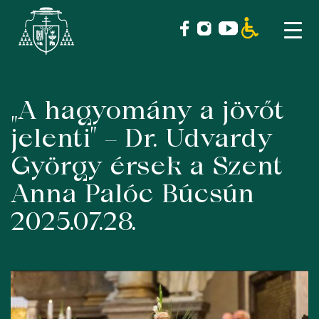
„A hagyomány a jövőt
Skip
to
jelenti” – Dr. Udvardy
content
György érsek a Szent
Anna Palóc Búcsún
2025.07.28.