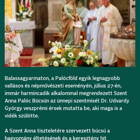
Balassagyarmaton, a Palócföld egyik legnagyobb
vallásos és népművészeti eseményén, július 27-én,
immár harmincadik alkalommal megrendezett Szent
Anna Palóc Búcsún az ünnepi szentmisét Dr. Udvardy
György veszprémi érsek mutatta be, aki maga is a
vidék szülötte.
A Szent Anna tiszteletére szervezett búcsú a
hagyomány éltetésének és a keresztény hit