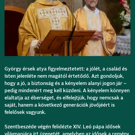
György érsek atya figyelmeztetett: a jólét, a család és
Isten jelenléte nem magától értetődő. Azt gondoljuk,
hogy a jó, a biztonság és a kényelem alanyi jogon jár –
pedig mindenért meg kell küzdeni. A kényelem könnyen
elaltatja az éberséget, és elfelejtjük, hogy nemcsak a
saját, hanem a következő generációk jövőjéért is
felelősek vagyunk.
Szentbeszéde végén felidézte XIV. Leó pápa idősek
világnapjára írt üzenetét, amelyben az idősek a remény