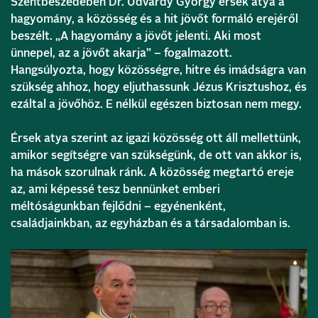
Szentbeszédében Dr. Udvardy György érsek atya a
hagyomány, a közösség és a hit jövőt formáló erejéről
beszélt. „A hagyomány a jövőt jelenti. Aki most
ünnepel, az a jövőt akarja” – fogalmazott.
Hangsúlyozta, hogy közösségre, hitre és imádságra van
szükség ahhoz, hogy eljuthassunk Jézus Krisztushoz, és
ezáltal a jövőhöz. E nélkül egészen biztosan nem megy.
Érsek atya szerint az igazi közösség ott áll mellettünk,
amikor segítségre van szükségünk, de ott van akkor is,
ha mások szorulnak ránk. A közösség megtartó ereje
az, ami képessé tesz bennünket emberi
méltóságunkban fejlődni – egyénenként,
családjainkban, az egyházban és a társadalomban is.