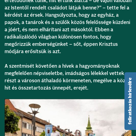
értetődőnek tűnik, mit értünk alatta – de vajon valóban
az Istentől rendelt családot látjuk benne?” – tette fel a
kérdést az érsek. Hangsúlyozta, hogy az egyház, a
papok, a tanárok és a szülők közös felelőssége küzdeni
a jóért, és nem elhárítani azt másoktól. Ebben a
radikalizálódó világban különösen fontos, hogy
megőrizzük emberségünket – sőt, éppen Krisztus
módjára erősítsük is azt.
A szentmisét követően a hívek a hagyományoknak
megfelelően népviseletbe, imádságos lélekkel vettek
feliratkozás hírlevélre
részt a városon áthaladó körmeneten, megélve a közös
hit és összetartozás ünnepét, erejét.