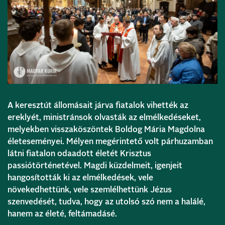
A keresztút állomásait járva fiatalok vihették az
ereklyét, ministránsok olvasták az elmélkedéseket,
melyekben visszaköszöntek Boldog Mária Magdolna
életeseményei. Mélyen megérintető volt párhuzamban
látni fiatalon odaadott életét Krisztus
passiótörténetével. Magdi küzdelmeit, igenjeit
hangosították ki az elmélkedések, vele
növekedhettünk, vele szemlélhettünk Jézus
szenvedését, tudva, hogy az utolsó szó nem a halálé,
hanem az életé, feltámadásé.