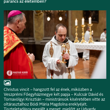
parancs az életemben?
Christus vincit – hangzott fel az ének, miközben a
Veszprémi Főegyházmegye két papja – Kulcsár Dávid és
Tornavölgyi Krisztián – ministránsok kíséretében vitte az
oltárasztalhoz Bódi Mária Magdolna ereklyéjét.
Tiszteletadásra megállt a menet, mielőtt az Udvardy