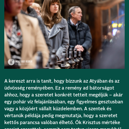
A kereszt arra is tanít, hogy bízzunk az Atyában és az
üdvösség reményében. Ez a remény ad bátorságot
ahhoz, hogy a szeretet konkrét tetteit megéljük – akár
egy pohár víz felajánlásában, egy figyelmes gesztusban
vagy a közjóért vállalt küzdelemben. A szentek és
vértanúk példája pedig megmutatja, hogy a szeretet
kettős parancsa valóban élhető. Ők Krisztus mértéke