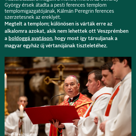
György érsek átadta a pesti ferences templom
templomigazgatójának, Kálmán Peregrin ferences
szerzetesnek az ereklyét.
Megtelt a templom; különösen is várták erre az
alkalomra azokat, akik nem lehettek ott Veszprémben
a
boldoggá avatáson
, hogy most így társuljanak a
magyar egyház új vértanújának tiszteletéhez.