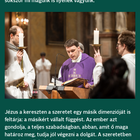
sokszor mi magunk is ilyenek vagyunk.
Jézus a kereszten a szeretet egy másik dimenzióját is
feltárja: a másikért vállalt függést. Az ember azt
gondolja, a teljes szabadságban, abban, amit ő maga
határoz meg, tudja jól végezni a dolgát. A szeretetben