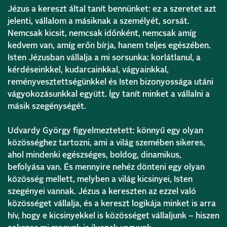
Jézus a kereszt által tanít bennünket: ez a szeretet azt
jelenti, vállalom a másiknak a személyét, sorsát.
Nemcsak kicsit, nemcsak időnként, nemcsak amíg
kedvem van, amíg erőn bírja, hanem teljes egészében.
Isten Jézusban vállalja a mi sorsunka: korlátlanul, a
kérdéseinkkel, kudarcainkkal, vágyainkkal,
reményvesztettségünkkel és Isten bizonyossága utáni
vágyokozásunkkal együtt. Így tanít minket a vállalni a
másik szegénységét.
Udvardy György figyelmeztetett: könnyű egy olyan
közösséghez tartozni, ami a világ szemében sikeres,
ahol mindenki egészséges, boldog, dinamikus,
befolyása van. És mennyire nehéz dönteni egy olyan
közösség mellett, melyben a világ kicsinyei, Isten
szegényei vannak. Jézus a kereszten az ezzel való
közösséget vállalja, és a kereszt logikája minket is arra
hív, hogy e kicsinyekkel is közösséget vállaljunk – hiszen