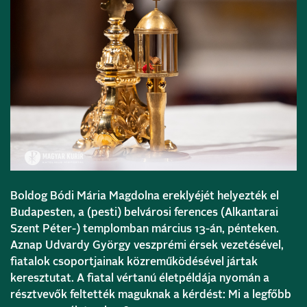
Boldog Bódi Mária Magdolna ereklyéjét helyezték el
Budapesten, a (pesti) belvárosi ferences (Alkantarai
Szent Péter-) templomban március 13-án, pénteken.
Aznap Udvardy György veszprémi érsek vezetésével,
fiatalok csoportjainak közreműködésével jártak
keresztutat. A fiatal vértanú életpéldája nyomán a
résztvevők feltették maguknak a kérdést: Mi a legfőbb