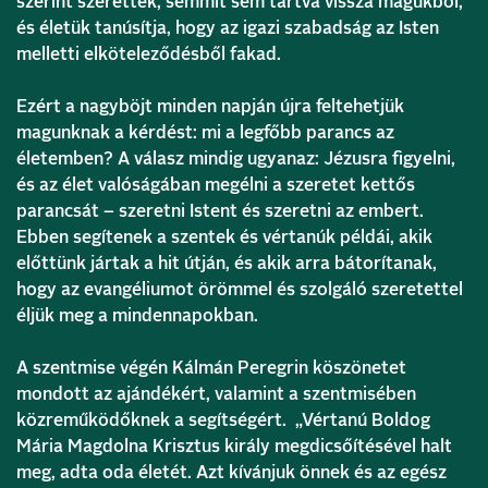
szerint szerettek, semmit sem tartva vissza magukból,
és életük tanúsítja, hogy az igazi szabadság az Isten
melletti elköteleződésből fakad.
Ezért a nagyböjt minden napján újra feltehetjük
magunknak a kérdést: mi a legfőbb parancs az
életemben? A válasz mindig ugyanaz: Jézusra figyelni,
és az élet valóságában megélni a szeretet kettős
parancsát – szeretni Istent és szeretni az embert.
Ebben segítenek a szentek és vértanúk példái, akik
előttünk jártak a hit útján, és akik arra bátorítanak,
hogy az evangéliumot örömmel és szolgáló szeretettel
éljük meg a mindennapokban.
A szentmise végén Kálmán Peregrin köszönetet
mondott az ajándékért, valamint a szentmisében
közreműködőknek a segítségért. „Vértanú Boldog
Mária Magdolna Krisztus király megdicsőítésével halt
meg, adta oda életét. Azt kívánjuk önnek és az egész