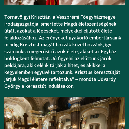
Tornavölgyi Krisztián, a Veszprémi Főegyházmegye
irodaigazgatója ismertette Magdi életszentségének
útját, azokat a lépéseket, melyekkel eljutott élete
feláldozásához. Az erényeket gyakorló embertársaink
mindig Krisztust magát hozzák közel hozzánk, így
számunkra megerősítő azok élete, akiket az Egyház
boldogként felmutat. Jó figyelni az előttünk járók
példájára, akik elénk tárják a hitet, és akikkel a
kegyelemben együvé tartozunk. Krisztus keresztútját
járjuk Magdi életére reflektálva” – mondta Udvardy
György a keresztút indulásakor.