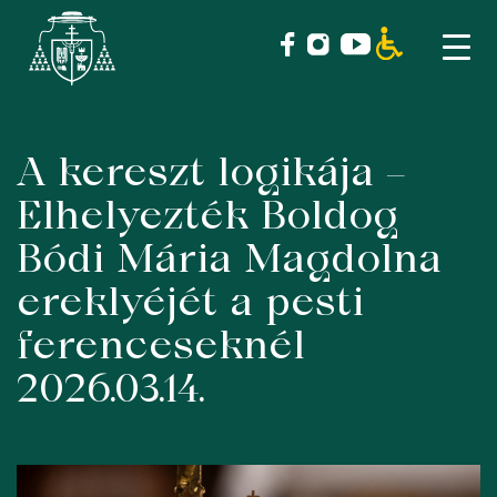
A kereszt logikája –
Skip
to
Elhelyezték Boldog
content
Bódi Mária Magdolna
ereklyéjét a pesti
ferenceseknél
2026.03.14.