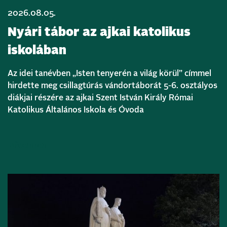
2026.08.05.
Nyári tábor az ajkai katolikus
iskolában
Az idei tanévben „Isten tenyerén a világ körül” címmel
hirdette meg csillagtúrás vándortáborát 5-6. osztályos
diákjai részére az ajkai Szent István Király Római
Katolikus Általános Iskola és Óvoda
Bővebben