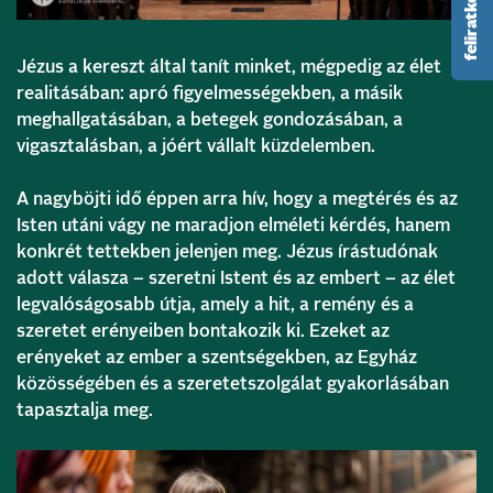
Jézus a kereszt által tanít minket, mégpedig az élet
realitásában: apró figyelmességekben, a másik
meghallgatásában, a betegek gondozásában, a
vigasztalásban, a jóért vállalt küzdelemben.
A nagyböjti idő éppen arra hív, hogy a megtérés és az
Isten utáni vágy ne maradjon elméleti kérdés, hanem
konkrét tettekben jelenjen meg. Jézus írástudónak
adott válasza – szeretni Istent és az embert – az élet
legvalóságosabb útja, amely a hit, a remény és a
szeretet erényeiben bontakozik ki. Ezeket az
erényeket az ember a szentségekben, az Egyház
közösségében és a szeretetszolgálat gyakorlásában
tapasztalja meg.