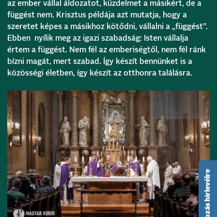
az ember vállal áldozatot, küzdelmet a másikért, de a
függést nem. Krisztus példája azt mutatja, hogy a
szeretet képes a másikhoz kötődni, vállalni a „függést”.
Ebben nyílik meg az igazi szabadság: Isten vállalja
értem a függést. Nem fél az emberiségtől, nem fél ránk
bízni magát, mert szabad. Így készít bennünket is a
közösségi életben, így készít az otthonra találásra.
feliratkozás hírlevélre