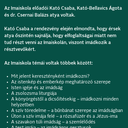
Az Imaiskola előadói Kató Csaba, Kató-Bellavics Ágota
és dr. Csernai Balázs atya voltak.
Kató Csaba a rendezvény elején elmondta, hogy érsek
atya őszintén sajnálja, hogy elfoglaltságai miatt nem
tud részt venni az Imaiskolán, viszont imádkozik a
résztvevőkért.
Az Imaiskola témái voltak többek között:
Mit jelent keresztényként imádkozni?
Az istenkép és emberkép meghatározó szerepe
Isten igéje és az imádság
A zsolozsma liturgiája
A könyörgéstől a dicsőítésekig – imádkozni minden
helyzetben
A szív töredelme – a bűnbánat szerepe az imádságban
Úton a szív imája felé – a rózsafüzér és a Jézus-ima
A szavakon túli imádság – a szemlélődés
A test imája – az imádságos gesztusok