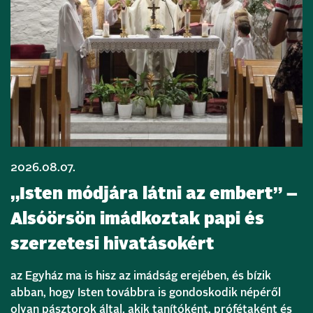
2026.08.07.
„Isten módjára látni az embert” –
Alsóörsön imádkoztak papi és
szerzetesi hivatásokért
az Egyház ma is hisz az imádság erejében, és bízik
abban, hogy Isten továbbra is gondoskodik népéről
olyan pásztorok által, akik tanítóként, prófétaként és