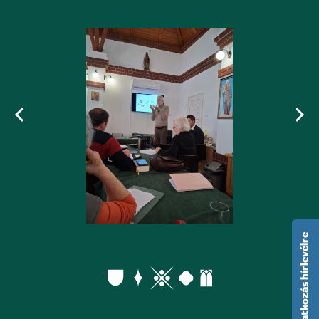
feliratkozás hírlevélre