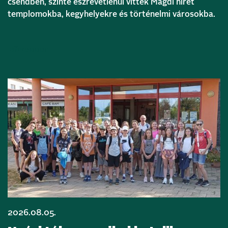
csendben, szinte észrevétlenül vitték Magdi hírét
templomokba, kegyhelyekre és történelmi városokba.
Bővebben
2026.08.05.