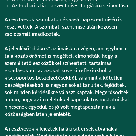
Az Eucharisztia – a szentmise liturgiájának kibontása
A résztvevők szombaton és vasárnap szentmisén is
részt vettek. A szombati szentmise után közösen
zsolozsmát imádkoztak.
A jelenlévő “diákok” az imaiskola végén, ami egyben a
találkozás örömét is megélték elmondták, hogy a
szemléltető eszközökkel színesített, tartalmas
előadásokból, az azokat követő reflexiókból, a
kiscsoportos beszélgetésekből, valamint a kötetlen
beszélgetésekből is nagyon sokat tanultak, fejlődtek,
sok minden kérdésükre választ kaptak. Megerősödtek
abban, hogy az imaéletükkel kapcsolatos buktatóikkal
nincsenek egyedül, és jó volt megtapasztalniuk a
közösségben Isten jelenlétét.
A résztvevők kifejezték hálájukat érsek atyának a