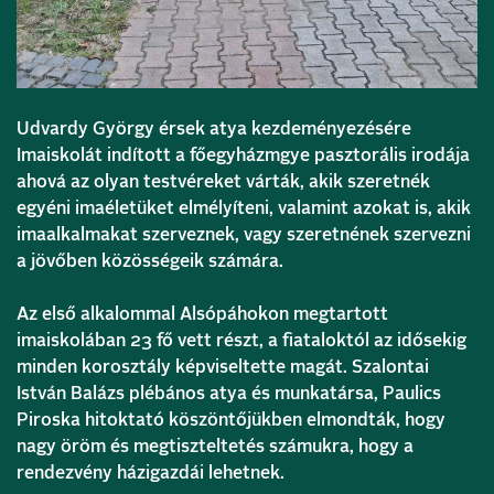
Udvardy György érsek atya kezdeményezésére
Imaiskolát indított a főegyházmgye pasztorális irodája
ahová az olyan testvéreket várták, akik szeretnék
egyéni imaéletüket elmélyíteni, valamint azokat is, akik
imaalkalmakat szerveznek, vagy szeretnének szervezni
a jövőben közösségeik számára.
Az első alkalommal Alsópáhokon megtartott
imaiskolában 23 fő vett részt, a fiataloktól az idősekig
minden korosztály képviseltette magát. Szalontai
István Balázs plébános atya és munkatársa, Paulics
Piroska hitoktató köszöntőjükben elmondták, hogy
nagy öröm és megtiszteltetés számukra, hogy a
rendezvény házigazdái lehetnek.