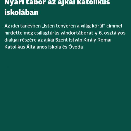
Nyári tábor az ajkai katolikus
iskolában
Az idei tanévben „Isten tenyerén a világ körül” címmel
hirdette meg csillagtúrás vándortáborát 5-6. osztályos
diákjai részére az ajkai Szent István Király Római
Katolikus Általános Iskola és Óvoda
Bővebben