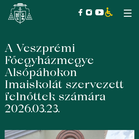
A Veszprémi
Skip
to
Főegyházmegye
content
Alsópáhokon
Imaiskolát szervezett
felnőttek számára
2026.03.23.