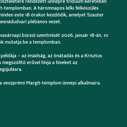
tiszteletére rendezett ünnepre triduum keretében
t-templomban. A háromnapos lelki felkészülés
 minden este 18 órakor kezdődik, amelyet
Szauter
esnádudvari plébános vezet.
vasárnapi búcsúi szentmisét 2026. január 18-án, 10
ek mutatja be a templomban.
tpéldája – az imádság, az önátadás és a Krisztus
 megszólító erővel hívja a híveket az
egújulásra.
t a veszprémi Margit-templom ünnepi alkalmaira.