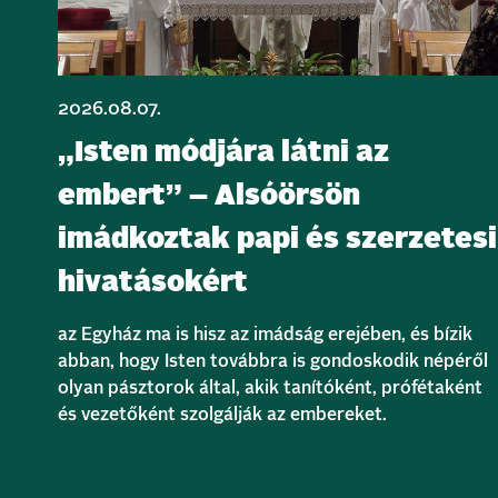
2026.08.07.
„Isten módjára látni az
embert” – Alsóörsön
imádkoztak papi és szerzetesi
hivatásokért
az Egyház ma is hisz az imádság erejében, és bízik
abban, hogy Isten továbbra is gondoskodik népéről
olyan pásztorok által, akik tanítóként, prófétaként
és vezetőként szolgálják az embereket.
Bővebben