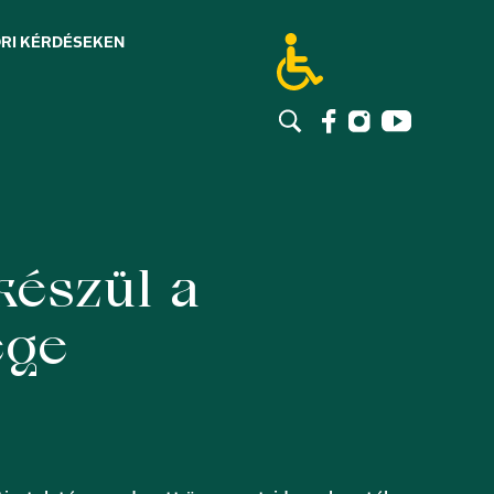
RI KÉRDÉSEK
EN
készül a
ége