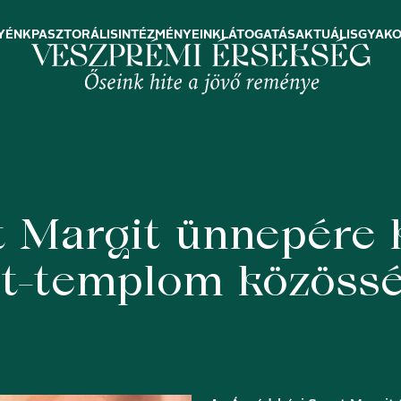
YÉNK
PASZTORÁLIS
INTÉZMÉNYEINK
LÁTOGATÁS
AKTUÁLIS
GYAKO
t Margit ünnepére 
it-templom közöss