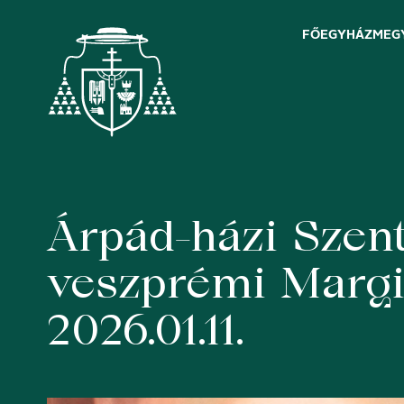
FŐEGYHÁZMEG
Árpád-házi Szen
Skip
to
content
veszprémi Marg
2026.01.11.