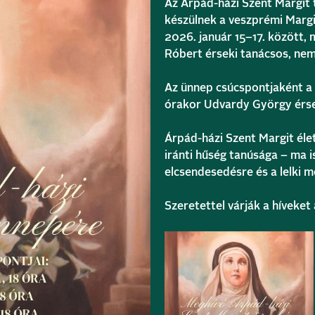
Az Árpád-házi Szent Margit 
készülnek a veszprémi Margi
2026. január 15–17. között,
Róbert
érseki tanácsos, nem
Az ünnep csúcspontjaként a 
órakor
Udvardy György
érs
Árpád-házi Szent Margit éle
iránti hűség tanúsága – ma is
elcsendesedésre és a lelki m
Szeretettel várják a híveke