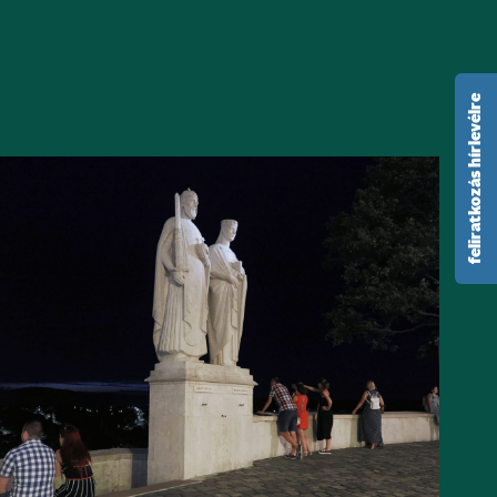
feliratkozás hírlevélre