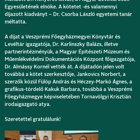
Egyesületének elnöke. A kötetet -és valamennyi
díjazott kiadványt – Dr. Csorba László egyetemi tanár
méltatta.
A díjat a Veszprémi Főegyházmegyei Könyvtár és
Levéltár igazgatója, Dr. Karlinszky Balázs, illetve
partnerintézményük, a Magyar Építészeti Múzeum és
Műemlékvédelmi Dokumentációs Központ főigazgatója,
Dr. Almássy Kornél vették át. A díjátadón jelen volt
továbbá a kötet szerkesztője, Jankovics Norbert, a
szerzők közül Fülöp András és Héczey-Markó Ágnes, a
grafikus-tördelő Kakuk Barbara, továbbá a Veszprémi
Főegyházmegye képviseletében Tornavölgyi Krisztián
irodaigazgató atya.
Szeretettel gratulálunk!