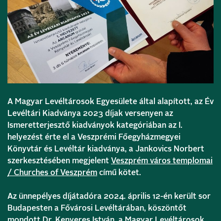
A Magyar Levéltárosok Egyesülete által alapított, az Év
Levéltári Kiadványa 2023 díjak versenyen az
Ismeretterjesztő kiadványok kategóriában az I.
helyezést érte el a Veszprémi Főegyházmegyei
Könyvtár és Levéltár kiadványa, a Jankovics Norbert
szerkesztésében megjelent
Veszprém város templomai
/ Churches of Veszprém
című kötet.
Az ünnepélyes díjátadóra 2024. április 12-én került sor
Budapesten a Fővárosi Levéltárában, köszöntőt
mondott Dr. Kenyeres István, a Magyar Levéltárosok