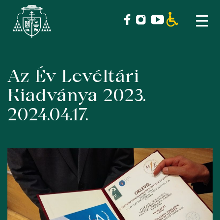
Az Év Levéltári
Skip
to
Kiadványa 2023.
content
2024.04.17.