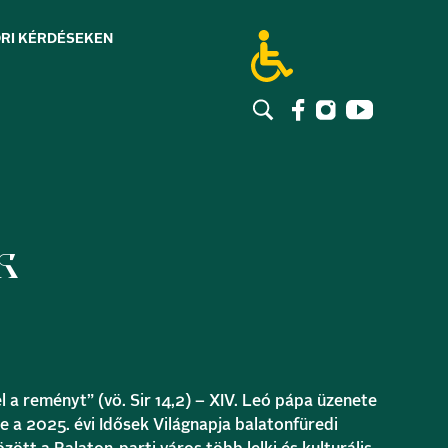
RI KÉRDÉSEK
EN
k
l a reményt” (vö. Sir 14,2) – XIV. Leó pápa üzenete
e a 2025. évi Idősek Világnapja balatonfüredi