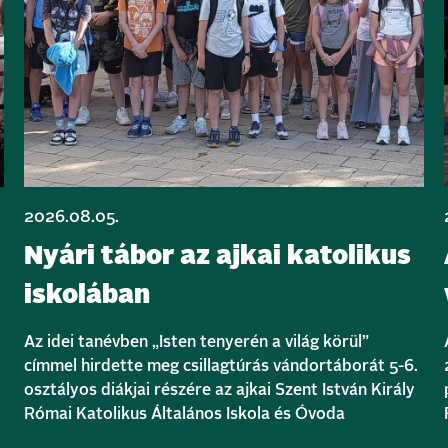
2026.08.05.
Nyári tábor az ajkai katolikus
iskolában
Az idei tanévben „Isten tenyerén a világ körül”
címmel hirdette meg csillagtúrás vándortáborát 5-6.
osztályos diákjai részére az ajkai Szent István Király
Római Katolikus Általános Iskola és Óvoda