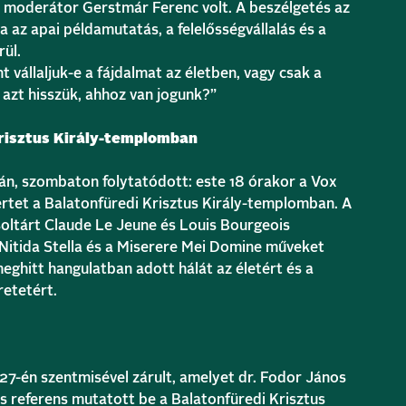
 A moderátor Gerstmár Ferenc volt. A beszélgetés az
a az apai példamutatás, a felelősségvállalás és a
rül.
t vállaljuk-e a fájdalmat az életben, vagy csak a
azt hisszük, ahhoz van jogunk?”
risztus Király-templomban
án, szombaton folytatódott: este 18 órakor a Vox
tet a Balatonfüredi Krisztus Király-templomban. A
soltárt Claude Le Jeune és Louis Bourgeois
 Nitida Stella és a Miserere Mei Domine műveket
eghitt hangulatban adott hálát az életért és a
etetért.
 27-én szentmisével zárult, amelyet dr. Fodor János
s referens mutatott be a Balatonfüredi Krisztus