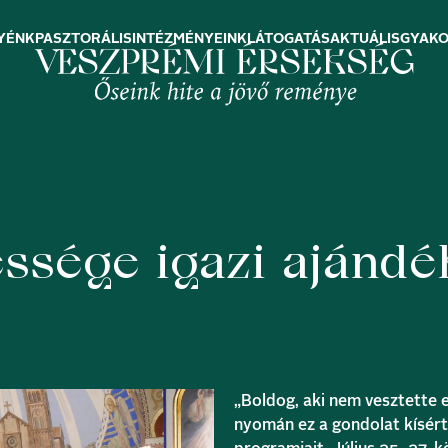
YÉNK
PASZTORÁLIS
INTÉZMÉNYEINK
LÁTOGATÁS
AKTUÁLIS
GYAKO
ssége igazi ajándé
„Boldog, aki nem vesztette e
nyomán ez a gondolat kísért