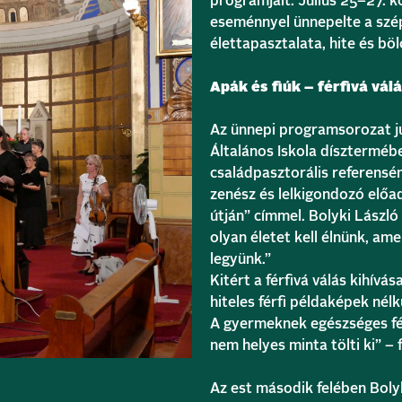
programjait. Július 25–27. kö
eseménnyel ünnepelte a szép
élettapasztalata, hite és b
Apák és fiúk – férfivá vál
Az ünnepi programsorozat jú
Általános Iskola dísztermé
családpasztorális referensé
zenész és lelkigondozó előad
útján” címmel. Bolyki Lászl
olyan életet kell élnünk, ame
legyünk.”
Kitért a férfivá válás kihívá
hiteles férfi példaképek nél
A gyermeknek egészséges férf
nem helyes minta tölti ki” –
Az est második felében Boly