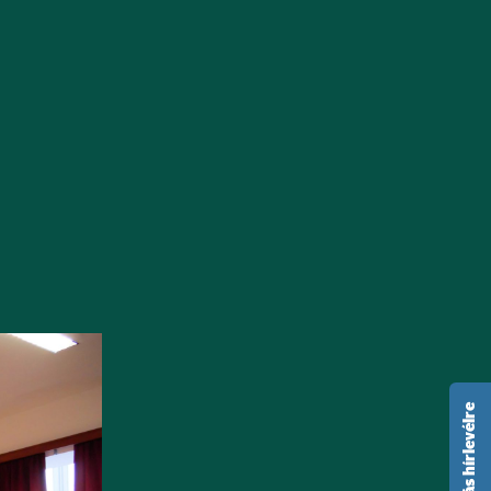
feliratkozás hírlevélre