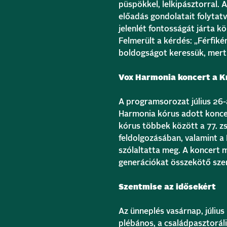
püspökkel, lelkipásztorral.
előadás gondolatait folytatv
jelenlét fontosságát járta kö
Felmerült a kérdés: „Férfikén
boldogságot keressük, mert 
Vox Harmonia koncert a K
A programsorozat július 26-
Harmonia kórus adott koncer
kórus többek között a 77. z
feldolgozásában, valamint a
szólaltatta meg. A koncert m
generációkat összekötő szer
Szentmise az idősekért
Az ünneplés vasárnap, július
plébános, a családpasztoráli