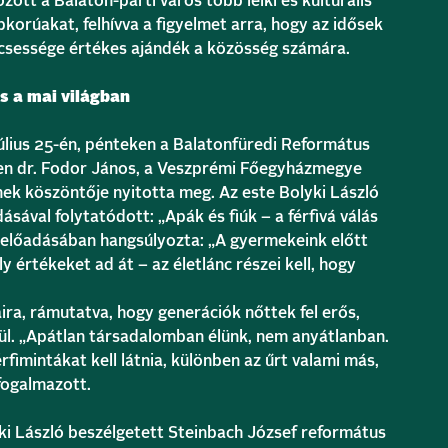
zött a Balaton-parti város több lelki és kulturális
korúakat, felhívva a figyelmet arra, hogy az idősek
ölcsessége értékes ajándék a közösség számára.
ás a mai világban
lius 25-én, pénteken a Balatonfüredi Református
ben dr. Fodor János, a Veszprémi Főegyházmegye
nek köszöntője nyitotta meg. Az este Bolyki László
ásával folytatódott: „Apák és fiúk – a férfivá válás
ó előadásában hangsúlyozta: „A gyermekeink előtt
ly értékeket ad át – az életlánc részei kell, hogy
saira, rámutatva, hogy generációk nőttek fel erős,
kül. „Apátlan társadalomban élünk, nem anyátlanban.
imintákat kell látnia, különben az űrt valami más,
 fogalmazott.
ki László beszélgetett Steinbach József református