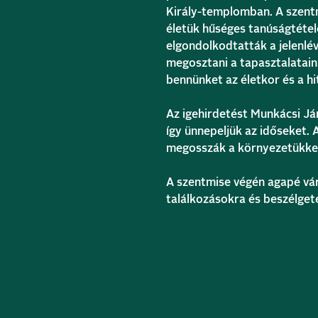
Király-templomban. A szent
életük hűséges tanúságtételé
elgondolkodtatták a jelenlév
megosztani a tapasztalataink
bennünket az életkor és a hi
Az igehirdetést Munkácsi Já
így ünnepeljük az időseket. 
megosszák a környezetükkel
A szentmise végén agapé vár
találkozásokra és beszélget