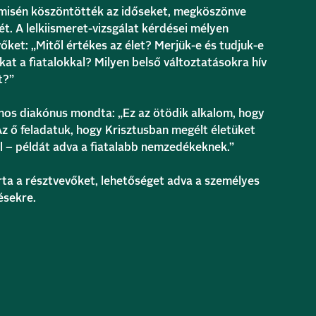
misén köszöntötték az időseket, megköszönve
t. A lelkiismeret-vizsgálat kérdései mélyen
őket: „Mitől értékes az élet? Merjük-e és tudjuk-e
at a fiatalokkal? Milyen belső változtatásokra hív
t?”
nos diakónus mondta: „Ez az ötödik alkalom, hogy
Az ő feladatuk, hogy Krisztusban megélt életüket
 – példát adva a fiatalabb nemzedékeknek.”
ta a résztvevőket, lehetőséget adva a személyes
ésekre.