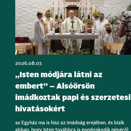
2026.08.07.
„Isten módjára látni az
embert” – Alsóörsön
imádkoztak papi és szerzetesi
hivatásokért
az Egyház ma is hisz az imádság erejében, és bízik
abban, hogy Isten továbbra is gondoskodik népéről