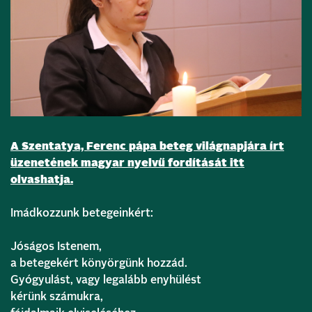
A Szentatya, Ferenc pápa beteg világnapjára írt
üzenetének magyar nyelvű fordítását itt
olvashatja.
Imádkozzunk betegeinkért:
Jóságos Istenem,
a betegekért könyörgünk hozzád.
Gyógyulást, vagy legalább enyhülést
kérünk számukra,