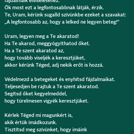
fájdalmaik elviseléséhez.
Ők most ezt a legfontosabbnak látják, érzik.
Te, Uram, kérünk sugalld szívünkbe ezeket a szavakat:
„A legfontosabb az, hogy a lelked ne legyen beteg!”
Uram, legyen meg a Te akaratod!
Ha Te akarod, meggyógyíthatod őket.
Ha a Te szent akaratod az,
hogy tovább viseljék a keresztjüket,
akkor kérünk Téged, adj nekik erőt is hozzá.
Védelmezd a betegeket és enyhítsd fájdalmaikat.
Teljesedjen be rajtuk a Te szent akaratod.
Segítsd őket kegyelmeddel,
hogy türelmesen vigyék keresztjüket.
Kérlek Téged mi magunkért is,
akik értük imádkozunk.
Tisztítsd meg szívünket, hogy imáink