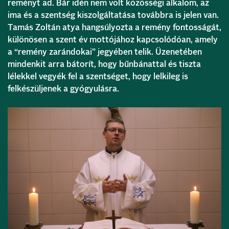
reményt ad. Bár idén nem volt közösségi alkalom, az
ima és a szentség kiszolgáltatása továbbra is jelen van.
Tamás Zoltán atya hangsúlyozta a remény fontosságát,
különösen a szent év mottójához kapcsolódóan, amely
a “remény zarándokai” jegyében telik. Üzenetében
mindenkit arra bátorít, hogy bűnbánattal és tiszta
lélekkel vegyék fel a szentséget, hogy lelkileg is
felkészüljenek a gyógyulásra.