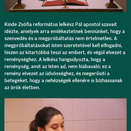
Kinde Zsófia református lelkész Pál apostol szavait
idézte, amelyek arra emlékeztetnek bennünket, hogy a
szenvedés és a megpróbáltatás nem értelmetlen. A
megpróbáltatásokat Isten szeretetével kell elfogadni,
hiszen az kitartóbbá teszi az embert, és végül elvezet a
reménységhez. A lelkész hangsúlyozta, hogy a
reménység, amit az Isten ad, nem hiábavaló; ez a
remény elvezet az üdvösséghez, és megerősíti a
betegeket, hogy a nehézségek ellenére is bízhassanak
az örök életben.