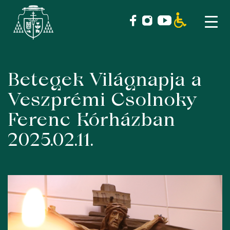
Betegek Világnapja a
Skip
to
Veszprémi Csolnoky
content
Ferenc Kórházban
2025.02.11.