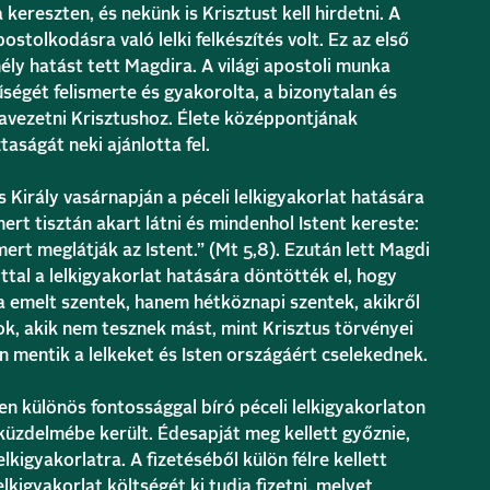
kereszten, és nekünk is Krisztust kell hirdetni. A
apostolkodásra való lelki felkészítés volt. Ez az első
ély hatást tett Magdira. A világi apostoli munka
ségét felismerte és gyakorolta, a bizonytalan és
zavezetni Krisztushoz. Élete középpontjának
taságát neki ajánlotta fel.
s Király vasárnapján a péceli lelkigyakorlat hatására
ert tisztán akart látni és mindenhol Istent kereste:
mert meglátják az Istent.” (Mt 5,8). Ezután lett Magdi
ttal a lelkigyakorlat hatására döntötték el, hogy
a emelt szentek, hanem hétköznapi szentek, akikről
, akik nem tesznek mást, mint Krisztus törvényei
n mentik a lelkeket és Isten országáért cselekednek.
n különös fontossággal bíró péceli lelkigyakorlaton
küzdelmébe került. Édesapját meg kellett győznie,
lkigyakorlatra. A fizetéséből külön félre kellett
elkigyakorlat költségét ki tudja fizetni, melyet