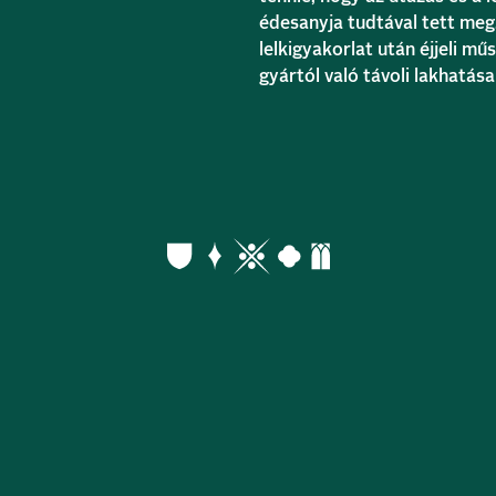
édesanyja tudtával tett meg
lelkigyakorlat után éjjeli műs
gyártól való távoli lakhatás