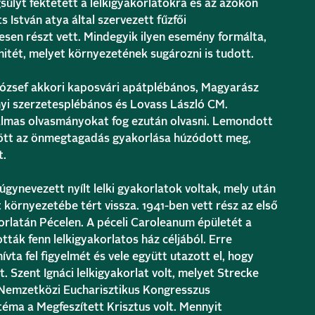
súlyt fektetett a lelkigyakorlatokra és az azokon
s István atya által szervezett fűzfői
esen részt vett. Mindegyik ilyen esemény formálta,
 hitét, melyet környezetének sugározni is tudott.
József akkori kaposvári apátplébános, Magyarász
i szerzetesplébános és Lovass László CM.
almas olvasmányokat fog ezután olvasni. Lemondott
gött az önmegtagadás gyakorlása húzódott meg,
t.
 úgynevezett nyílt lelki gyakorlatok voltak, mely után
környezetébe tért vissza. 1941-ben vett rész az első
orlatán Pécelen. A péceli Caroleanum épületét a
tták fenn lelkigyakorlatos ház céljából. Erre
vta fel figyelmét és vele együtt utazott el, hogy
 Szent Ignáci lelkigyakorlat volt, melyet Strecke
 Nemzetközi Eucharisztikus Kongresszus
téma a Megfeszített Krisztus volt. Mennyit