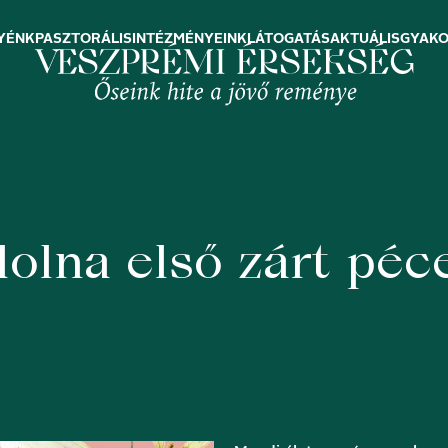
YÉNK
PASZTORÁLIS
INTÉZMÉNYEINK
LÁTOGATÁS
AKTUÁLIS
GYAKO
lna első zárt péce