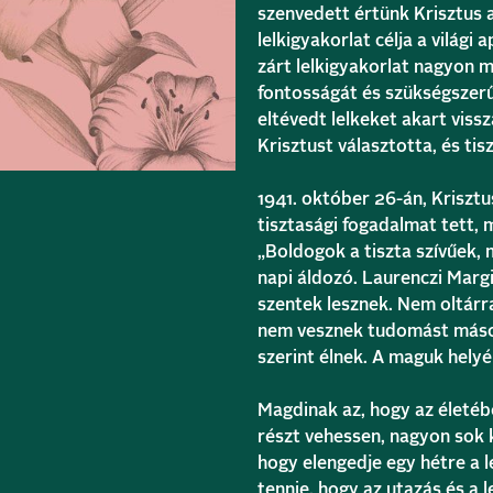
szenvedett értünk Krisztus a 
lelkigyakorlat célja a világi 
zárt lelkigyakorlat nagyon m
fontosságát és szükségszerű
eltévedt lelkeket akart viss
Krisztust választotta, és tisz
1941. október 26-án, Krisztu
tisztasági fogadalmat tett, m
„Boldogok a tiszta szívűek, 
napi áldozó. Laurenczi Margi
szentek lesznek. Nem oltárr
nem vesznek tudomást mások
szerint élnek. A maguk helyé
Magdinak az, hogy az életébe
részt vehessen, nagyon sok 
hogy elengedje egy hétre a le
tennie, hogy az utazás és a l