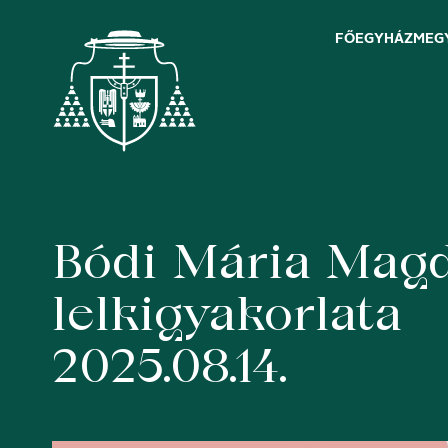
FŐEGYHÁZMEG
Bódi Mária Magdo
Skip
to
content
lelkigyakorlata
2025.08.14.