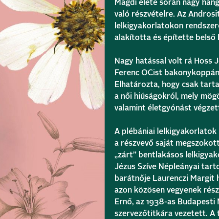
Magdi élete során nagy hang
való részvételre. Az Androsit
lelkigyakorlatokon rendszer
alakította és építette belső
Nagy hatással volt rá Hoss 
Ferenc OCist bakonykoppány
Elhatározta, hogy csak tart
a női hiúságokról, mely mö
valamint életgyónást végzet
A plébániai lelkigyakorlatok
a részvevő saját megszokott 
„zárt” bentlakásos lelkigyak
Jézus Szíve Népleányai tarto
barátnője Laurenczi Margit hí
azon közösen vegyenek részt.
Ernő, az 1938-as Budapesti
szervezőtitkára vezetett. A 