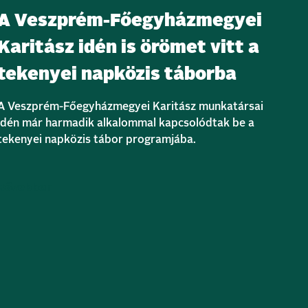
A Veszprém-Főegyházmegyei
Karitász idén is örömet vitt a
tekenyei napközis táborba
A Veszprém-Főegyházmegyei Karitász munkatársai
idén már harmadik alkalommal kapcsolódtak be a
tekenyei napközis tábor programjába.
Bővebben