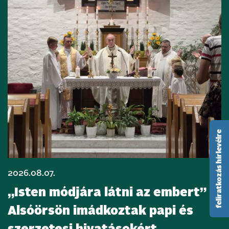
feliratkozás hírlevélre
2026.08.07.
„Isten módjára látni az embert” –
Alsóörsön imádkoztak papi és