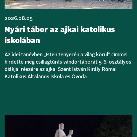
2026.08.05.
Nyári tábor az ajkai katolikus
iskolában
Az idei tanévben „Isten tenyerén a világ körül” címmel
hirdette meg csillagtúrás vándortáborát 5-6. osztályos
diákjai részére az ajkai Szent István Király Római
Katolikus Általános Iskola és Óvoda
Bővebben