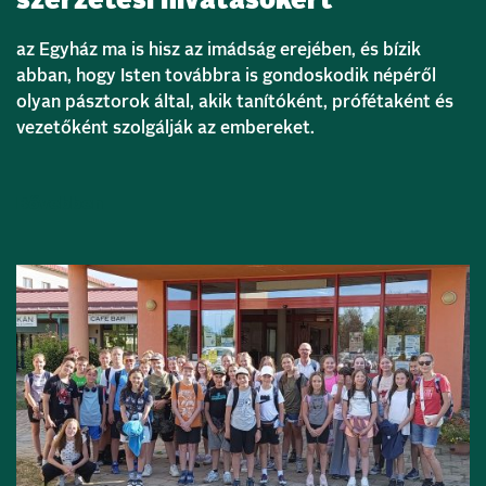
szerzetesi hivatásokért
az Egyház ma is hisz az imádság erejében, és bízik
abban, hogy Isten továbbra is gondoskodik népéről
olyan pásztorok által, akik tanítóként, prófétaként és
vezetőként szolgálják az embereket.
Bővebben