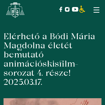
Elérhető a Bódi Mária
Skip
to
Magdolna életét
content
bemutató
animációskisfilm-
sorozat 4. része!
2025.03.17.