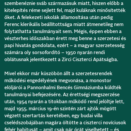
szembenéznie sváb származásuk miatt, hiszen előbb a
kitelepítés réme sejlett fel, majd kuláknak minősítették
őket. A felekezeti iskolák államosítása után pedig
Ferenc klerikális beállítottsága miatt átmenetileg nem
folytathatta tanulmányait sem. Mégis, éppen ebben a
vészterhes időszakban érett meg benne a szerzetesi és
papi hivatás gondolata, ezért – a magyar szerzetesség
számára oly sorsofordító – 1950 nyarán rendi
oblátusnak jelentkezett a Zirci Ciszterci Apátságba.
Mivel ekkor már küszöbön állt a szerzetesrendek
működési engedélyének megvonása, a monostor
elöljárói a Pannonhalmi Bencés Gimnáziumba küldték
tanulmányai befejezésére. Az érettségi megszerzése
után, 1954 nyarán a titokban működő rend jelöltje lett,
majd 1955. március 19-én szintén zárt ajtók mögött
végzett szertartás keretében, egy budai villa
cselédszobájában magára öltötte a ciszterci novíciusok
fehér habitusát – amit csak pár órát viselhetett – és