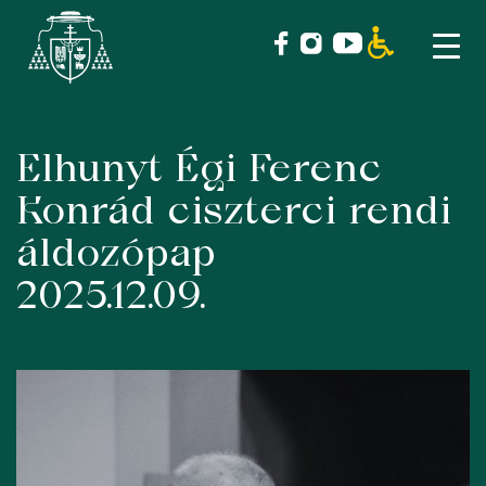
Elhunyt Égi Ferenc
Skip
to
Konrád ciszterci rendi
content
áldozópap
2025.12.09.