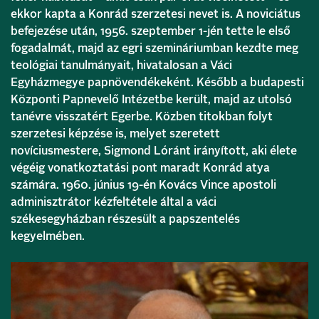
ekkor kapta a Konrád szerzetesi nevet is. A noviciátus
befejezése után, 1956. szeptember 1-jén tette le első
fogadalmát, majd az egri szemináriumban kezdte meg
teológiai tanulmányait, hivatalosan a Váci
Egyházmegye papnövendékeként. Később a budapesti
Központi Papnevelő Intézetbe került, majd az utolsó
tanévre visszatért Egerbe. Közben titokban folyt
szerzetesi képzése is, melyet szeretett
novíciusmestere, Sigmond Lóránt irányított, aki élete
végéig vonatkoztatási pont maradt Konrád atya
számára. 1960. június 19-én Kovács Vince apostoli
adminisztrátor kézfeltétele által a váci
székesegyházban részesült a papszentelés
kegyelmében.