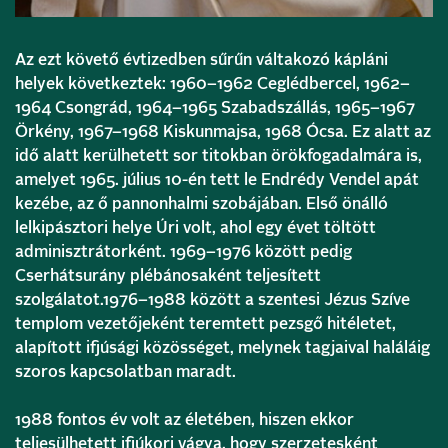
Az ezt követő évtizedben sűrűn váltakozó kápláni
helyek következtek: 1960–1962 Ceglédbercel, 1962–
1964 Csongrád, 1964–1965 Szabadszállás, 1965–1967
Örkény, 1967–1968 Kiskunmajsa, 1968 Ócsa. Ez alatt az
idő alatt kerülhetett sor titokban örökfogadalmára is,
amelyet 1965. július 10-én tett le Endrédy Vendel apát
kezébe, az ő pannonhalmi szobájában. Első önálló
lelkipásztori helye Úri volt, ahol egy évet töltött
adminisztrátorként. 1969–1976 között pedig
Cserhátsurány plébánosaként teljesített
szolgálatot.1976–1988 között a szentesi Jézus Szíve
templom vezetőjeként teremtett pezsgő hitéletet,
alapított ifjúsági közösséget, melynek tagjaival haláláig
szoros kapcsolatban maradt.
1988 fontos év volt az életében, hiszen ekkor
teljesülhetett ifjúkori vágya, hogy szerzetesként