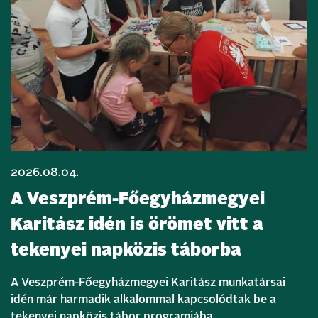
2026.08.04.
A Veszprém-Főegyházmegyei
Karitász idén is örömet vitt a
tekenyei napközis táborba
A Veszprém-Főegyházmegyei Karitász munkatársai
idén már harmadik alkalommal kapcsolódtak be a
tekenyei napközis tábor programjába.