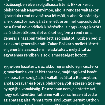
közösségben élve szolgálhassa Istent. Ekkor került
plébánosnak Nagyvenyimbe, ahol a rendszerváltáskor
újrainduló rend noviciátusa létesült, s ahol Konrád atya
a lelkipásztori szolgálat mellett örömmel kapcsolódott
be a fiatal növendékek kísérésébe is. 1992–1994 között
az ő kíséretükben, illetve őket segítve a rend római
generális házában teljesített szolgálatot. Közben pedig
az akkori generális apát, Zakar Polikárp mellett látott
el generális asszisztensi feladatokat, mely által az
egyetemes rendben is sok ismeretséget kötött.
1994-ben hazatért, s az akkor újrainduló egri ciszterci
gimnáziumba került hittanárnak, majd 1996-tól ismét
lelkipásztori szolgálatot vállalt, ezúttal a Bakonyban,
ahol Borzavár és Porva plébánosa volt egészen 2011-es
nyugdíjba vonulásáig. Ez azonban nem jelentette azt,
hogy ezt követően tétlenné vált volna, hiszen átvette
az apátság által fenntartott zirci Szent Bernát Otthon