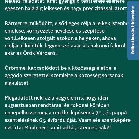
lelkészi feladatát, amit gyengülő testi ereje ellenére
egészen haláláig lelkesen és nagy precizitással látott el.
feliratkozás hírlevélre
Bármerre működött, elsődleges célja a lelkek Istenhez
emelése, környezete nevelése és szépítése
volt.Lelkesen szolgált azokon a helyeken, ahova
elöljárói küldték, legyen szó akár kis bakonyi faluról,
akár az Örök Városról.
Örömmel kapcsolódott be a közösségi életbe, s
aggódó szeretettel szemlélte a közösség sorsának
alakulását.
Megadatott neki az a kegyelem is, hogy idén
augusztusban rendtársai és rokonai körében
ünnepelhesse meg a rendbe lépésének 70., és pappá
szentelésének 65. évfordulóját. Vasmisés szentképére
ezt írta: Mindenért, amit adtál, Istennek hála!”