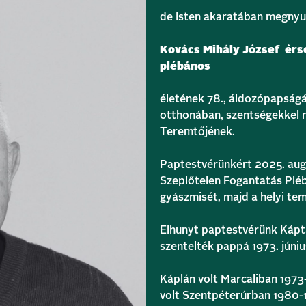
de Isten akaratában megnyu
Kovács Mihály József
érs
plébános
életének 78., áldozópapságán
otthonában, szentségekkel m
Teremtőjének.
Paptestvérünkért 2025. augu
Szeplőtelen Fogantatás Pl
gyászmisét, majd a helyi t
Elhunyt paptestvérünk Kápt
szentelték pappá 1973. júniu
Káplán volt Marcaliban 1973
volt Szentpéterúrban 1980-1