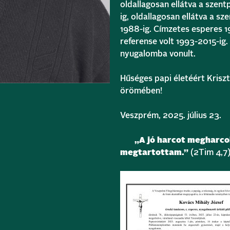
oldallagosan ellátva a szent
ig, oldallagosan ellátva a sz
1988-ig. Címzetes esperes 
referense volt 1993-2015-ig
nyugalomba vonult.
Hűséges papi életéért Kriszt
örömében!
Veszprém, 2025. július 23.
„A jó harcot megharcolt
megtartottam.”
(2Tim 4,7