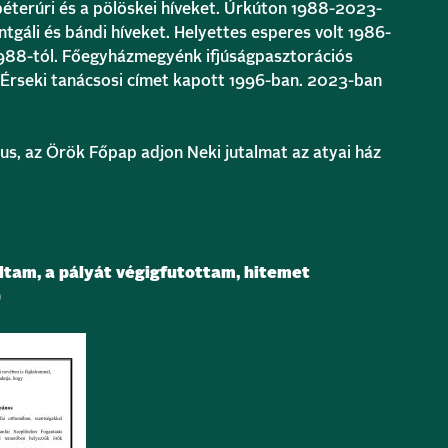
péterúri és a pölöskei híveket. Úrkúton 1988-2023-
entgáli és bándi híveket. Helyettes esperes volt 1986-
1988-tól. Főegyházmegyénk ifjúságpasztorációs
. Érseki tanácsosi címet kapott 1996-ban. 2023-ban
us, az Örök Főpap adjon Neki jutalmat az atyai ház
am, a pályát végigfutottam, hitemet
)