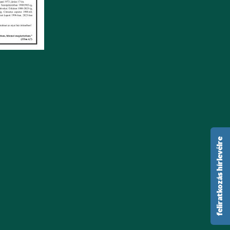
feliratkozás hírlevélre