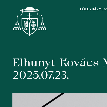
FŐEGYHÁZMEG
Elhunyt Kovács 
Skip
to
content
2025.07.23.