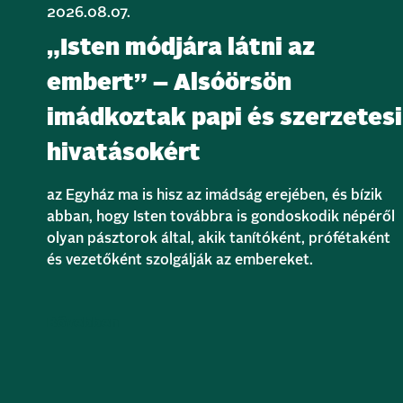
2026.08.07.
„Isten módjára látni az
embert” – Alsóörsön
imádkoztak papi és szerzetesi
hivatásokért
az Egyház ma is hisz az imádság erejében, és bízik
abban, hogy Isten továbbra is gondoskodik népéről
olyan pásztorok által, akik tanítóként, prófétaként
és vezetőként szolgálják az embereket.
Bővebben