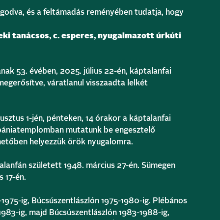
godva, és a feltámadás reményében tudatja, hogy
eki tanácsos, c. esperes,
nyugalmazott úrkúti
ak 53. évében, 2025. július 22-én, káptalanfai
egerősítve, váratlanul visszaadta lelkét
sztus 1-jén, pénteken, 14 órakor a káptalanfai
ébániatemplomban mutatunk be engesztelő
emetőben helyezzük örök nyugalomra.
alanfán született 1948. március 27-én. Sümegen
s 17-én.
-1975-ig, Búcsúszentlászlón 1975-1980-ig. Plébános
983-ig, majd Búcsúszentlászlón 1983-1988-ig,