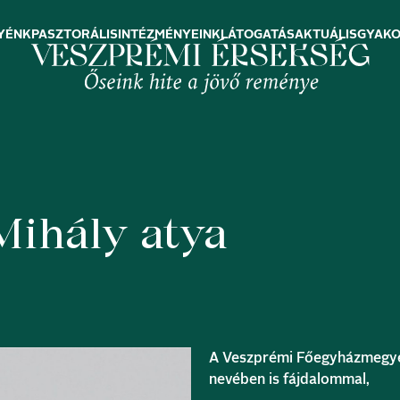
YÉNK
PASZTORÁLIS
INTÉZMÉNYEINK
LÁTOGATÁS
AKTUÁLIS
GYAKO
Mihály atya
A Veszprémi Főegyházmegye é
nevében is fájdalommal,