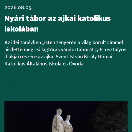
2026.08.05.
Nyári tábor az ajkai katolikus
iskolában
Az idei tanévben „Isten tenyerén a világ körül” címmel
hirdette meg csillagtúrás vándortáborát 5-6. osztályos
diákjai részére az ajkai Szent István Király Római
Katolikus Általános Iskola és Óvoda
Bővebben