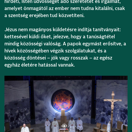
hirdeti, Isten üdvösséget adó szeretetét és irgalmát,
amelyet önmagától az ember nem tudna kitalálni, csak
a szentség erejében tud közvetíteni.
Jézus nem magányos küldetésre indítja tanítványait:
kettesével küldi őket, jelezve, hogy a tanúságtétel
mindig közösségi valóság. A papok egymást erősítve, a
hívek közösségében végzik szolgálatukat, és a
közösség döntései – jók vagy rosszak – az egész
egyház életére hatással vannak.