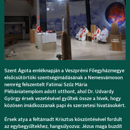
Szent Ágota emléknapján a Veszprémi Főegyházmegye
elsőcsütörtöki szentségimádásának a Nemesvámoson
nemrég felszentelt Fatimai Szűz Mária
Plébániatemplom adott otthont, ahol Dr. Udvardy
György érsek vezetésével gyűltek össze a hívek, hogy
közösen imádkozzanak papi és szerzetesi hivatásokért.
Érsek atya a feltámadt Krisztus köszöntésével fordult
az egybegyűltekhez, hangsúlyozva: Jézus maga buzdít