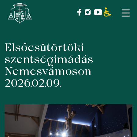
Elsőcsütörtöki
Skip
to
szentségimádás
content
Nemesvámoson
2026.02.09.