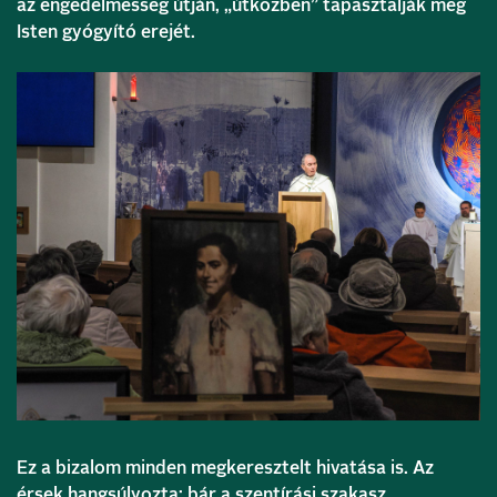
az engedelmesség útján, „útközben” tapasztalják meg
Isten gyógyító erejét.
Ez a bizalom minden megkeresztelt hivatása is. Az
érsek hangsúlyozta: bár a szentírási szakasz