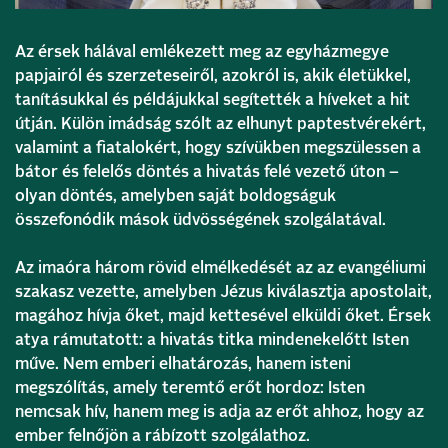
Az érsek hálával emlékezett meg az egyházmegye
papjairól és szerzeteseiről, azokról is, akik életükkel,
tanításukkal és példájukkal segítették a híveket a hit
útján. Külön imádság szólt az elhunyt paptestvérekért,
valamint a fiatalokért, hogy szívükben megszülessen a
bátor és felelős döntés a hivatás felé vezető úton –
olyan döntés, amelyben saját boldogságuk
összefonódik mások üdvösségének szolgálatával.
Az imaóra három rövid elmélkedését az az evangéliumi
szakasz vezette, amelyben Jézus kiválasztja apostolait,
magához hívja őket, majd kettesével elküldi őket. Érsek
atya rámutatott: a hivatás titka mindenekelőtt Isten
műve. Nem emberi elhatározás, hanem isteni
megszólítás, amely teremtő erőt hordoz: Isten
nemcsak hív, hanem meg is adja az erőt ahhoz, hogy az
ember felnőjön a rábízott szolgálathoz.