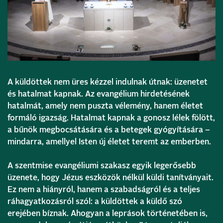
A küldöttek nem üres kézzel indulnak útnak: üzenetet
és hatalmat kapnak. Az evangélium hirdetésének
hatalmát, amely nem puszta vélemény, hanem életet
formáló igazság. Hatalmat kapnak a gonosz lélek fölött,
a bűnök megbocsátására és a betegek gyógyítására –
mindarra, amellyel Isten új életet teremt az emberben.
A szentmise evangéliumi szakasz egyik legerősebb
üzenete, hogy Jézus eszközök nélkül küldi tanítványait.
Ez nem a hiányról, hanem a szabadságról és a teljes
ráhagyatkozásról szól: a küldöttek a küldő szó
erejében bíznak. Ahogyan a leprások történetében is,