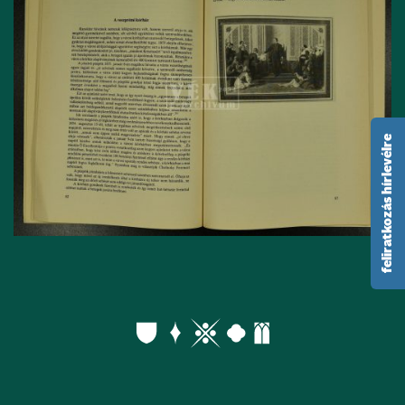
feliratkozás hírlevélre