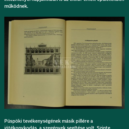
működnek.
Püspöki tevékenységének másik pillére a
jótékonykodás, a szegények segítése volt. Szinte