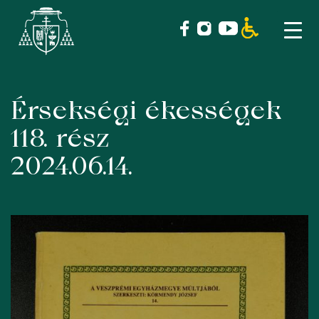
Érsekségi ékességek
Skip
to
118. rész
content
2024.06.14.