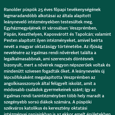
Ranolder püspök 25 éves főpapi tevékenységének
legmaradandóbb alkotásai az általa alapított
leánynevelő intézményekben testesültek meg.
Egyházmegyéjének öt városában: Veszprémben,
Pápán, Keszthelyen, Kaposvárott és Tapolcán; valamint
Pesten alapított ilyen intézményeket, amivel beírta
nevét a magyar oktatásügy történetébe. Az ifjúság
nevelésére az irgalmas rendi nővéreket találta a
legalkalmasabbnak, ami szerencsés döntésnek
bizonyult, mert a nővérek nagyon népszerűek voltak és
mindenütt szívesen fogadták őket. A leánynevelés új
lépcsőfokaként megalapította Veszprémben az
angolkisasszonyok által felügyelt iskolát, amit a
módosabb családok gyermekeinek szánt; így az
irgalmas rendi tanintézményben több hely maradt a
szegényebb sorsú diákok számára. A püspöki
székváros katolikus és keresztény oktatási
intézményei napjainkban is az ekkor emelt épületekben