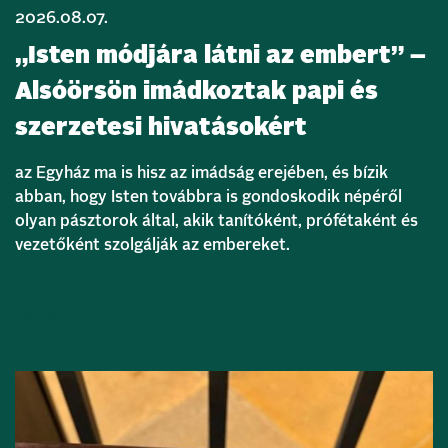
2026.08.07.
„Isten módjára látni az embert” –
Alsóörsön imádkoztak papi és
szerzetesi hivatásokért
az Egyház ma is hisz az imádság erejében, és bízik
abban, hogy Isten továbbra is gondoskodik népéről
olyan pásztorok által, akik tanítóként, prófétaként és
vezetőként szolgálják az embereket.
Bővebben