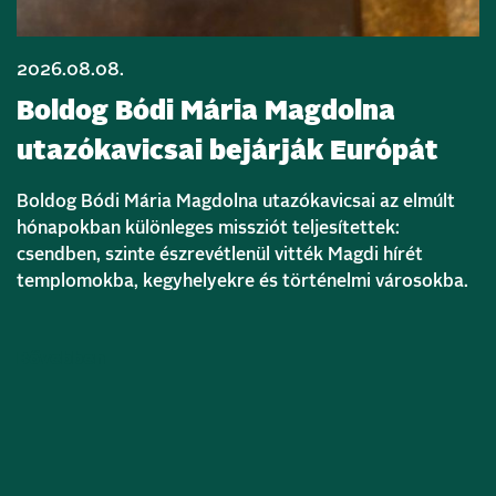
2026.08.08.
Boldog Bódi Mária Magdolna
utazókavicsai bejárják Európát
Boldog Bódi Mária Magdolna utazókavicsai az elmúlt
hónapokban különleges missziót teljesítettek:
csendben, szinte észrevétlenül vitték Magdi hírét
templomokba, kegyhelyekre és történelmi városokba.
Bővebben