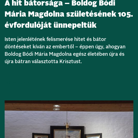
A hit bátorsága – Boldog Bódi
Mária Magdolna születésének 105.
évfordulóját ünnepeltük
Isten jelenlétének felismerése hitet és bátor
döntéseket kíván az embertől – éppen úgy, ahogyan
Boldog Bódi Mária Magdolna egész életében újra és
újra bátran választotta Krisztust.
Bővebben