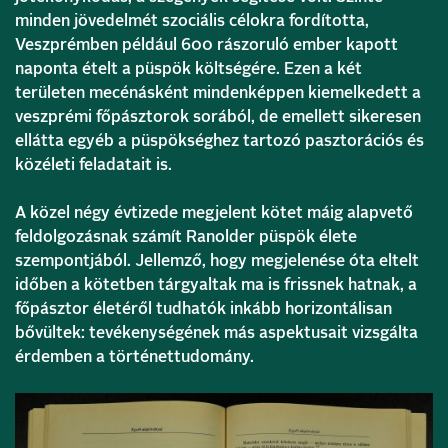
minden jövedelmét szociális célokra fordította,
Veszprémben például 600 rászoruló ember kapott
naponta ételt a püspök költségére. Ezen a két
területen mecénásként mindenképpen kiemelkedett a
veszprémi főpásztorok sorából, de emellett sikeresen
ellátta egyéb a püspökséghez tartozó pasztorációs és
közéleti feladatait is.
A közel négy évtizede megjelent kötet máig alapvető
feldolgozásnak számít Ranolder püspök élete
szempontjából. Jellemző, hogy megjelenése óta eltelt
időben a kötetben tárgyaltak ma is frissnek hatnak, a
főpásztor életéről tudhatók inkább horizontálisan
bővültek: tevékenységének más aspektusait vizsgálta
érdemben a történettudomány.