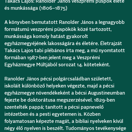
Takács Lajos: Ranolder János veszprémi püspök élete
és munkássága (1806–1875)
A könyvben bemutatott Ranolder János a legnagyobb
formátumú veszprémi püspökök közé tartozott,
munkássága komoly hatást gyakorolt
egyházmegyéjének lakosságára és életére. Életrajzát
Takács Lajos tabi plébános írta meg, a mű nyomtatott
formában 1987-ben jelent meg a Veszprémi
Egyházmegye Múltjából sorozat 14. köteteként.
Ranolder János pécsi polgárcsaládban született,
iskoláit különböző helyeken végezte, majd a pécsi
egyházmegye növendékeként a bécsi Augustineumban
fejezte be doktorátusa megszerzésével. 1829-ben
szentelték pappá; tanított a pécsi papnevelő
intézetben és a pesti egyetemen is. Közben
folyamatosan képezte magát, a bibliai nyelveken kívül
négy élő nyelven is beszélt. Tudományos tevékenysége