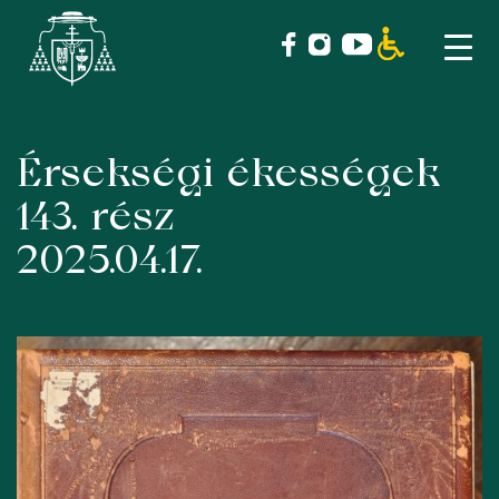
Érsekségi ékességek
Skip
to
143. rész
content
2025.04.17.