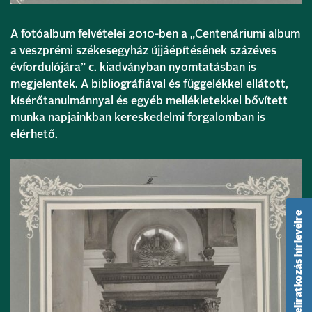
A fotóalbum felvételei 2010-ben a „Centenáriumi album
a veszprémi székesegyház újjáépítésének százéves
évfordulójára” c. kiadványban nyomtatásban is
megjelentek. A bibliográfiával és függelékkel ellátott,
kísérőtanulmánnyal és egyéb mellékletekkel bővített
munka napjainkban kereskedelmi forgalomban is
elérhető.
feliratkozás hírlevélre