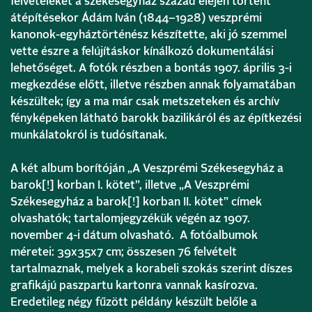
felvételeket a székesegyház század elején történt
átépítésekor Ádám Iván (1844–1928) veszprémi
kanonok-egyháztörténész készítette, aki jó szemmel
vette észre a felújításkor kínálkozó dokumentálási
lehetőséget. A fotók részben a bontás 1907. április 3-i
megkezdése előtt, illetve részben annak folyamatában
készültek; így a ma már csak metszeteken és archív
fényképeken látható barokk bazilikáról és az építkezési
munkálatokról is tudósítanak.
A két album borítóján „A Veszprémi Székesegyház a
barok[!] korban I. kötet”, illetve „A Veszprémi
Székesegyház a barok[!] korban II. kötet” címek
olvashatók; tartalomjegyzékük végén az 1907.
november 4-i dátum olvasható. A fotóalbumok
méretei: 39x35x7 cm; összesen 76 felvételt
tartalmaznak, melyek a korabeli szokás szerint díszes
grafikájú paszpartu kartonra vannak kasírozva.
Eredetileg négy fűzött példány készült belőle a