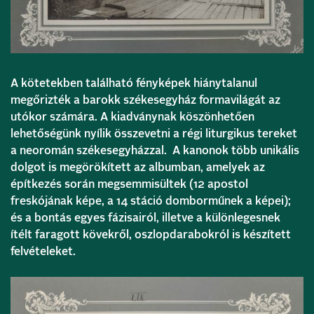
A kötetekben található fényképek hiánytalanul
megőrizték a barokk székesegyház formavilágát az
utókor számára. A kiadványnak köszönhetően
lehetőségünk nyílik összevetni a régi liturgikus tereket
a neoromán székesegyházzal. A kanonok több unikális
dolgot is megörökített az albumban, amelyek az
építkezés során megsemmisültek (12 apostol
freskójának képe, a 14 stáció domborműnek a képei);
és a bontás egyes fázisairól, illetve a különlegesnek
ítélt faragott kövekről, oszlopdarabokról is készített
felvételeket.