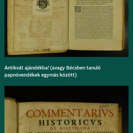
Antikvát ajándékba! (avagy Bécsben tanuló
papnövendékek egymás között)