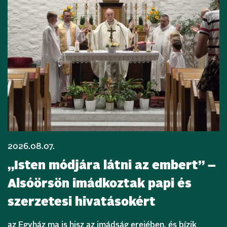
2026.08.07.
„Isten módjára látni az embert” –
Alsóörsön imádkoztak papi és
szerzetesi hivatásokért
az Egyház ma is hisz az imádság erejében, és bízik