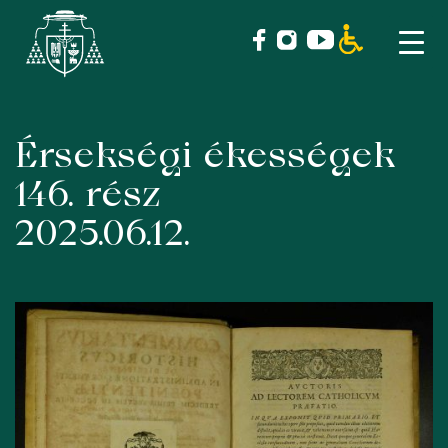
Érsekségi ékességek
Skip
to
146. rész
content
2025.06.12.