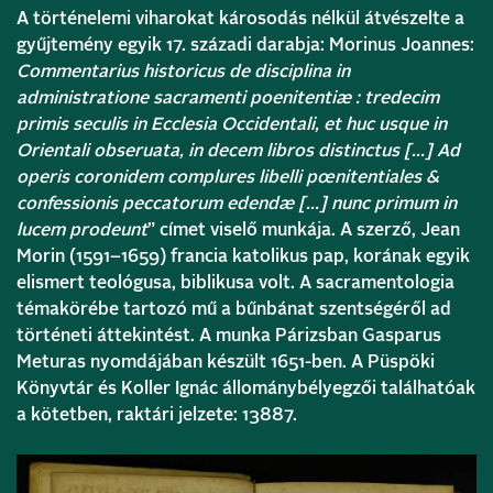
A történelemi viharokat károsodás nélkül átvészelte a
gyűjtemény egyik 17. századi darabja: Morinus Joannes:
Commentarius historicus de disciplina in
administratione sacramenti poenitentiæ : tredecim
primis seculis in Ecclesia Occidentali, et huc usque in
Orientali obseruata, in decem libros distinctus […] Ad
operis coronidem complures libelli pœnitentiales &
confessionis peccatorum edendæ […] nunc primum in
lucem prodeunt
” címet viselő munkája. A szerző, Jean
Morin (1591–1659) francia katolikus pap, korának egyik
elismert teológusa, biblikusa volt. A sacramentologia
témakörébe tartozó mű a bűnbánat szentségéről ad
történeti áttekintést. A munka Párizsban Gasparus
Meturas nyomdájában készült 1651-ben. A Püspöki
Könyvtár és Koller Ignác állománybélyegzői találhatóak
a kötetben, raktári jelzete: 13887.