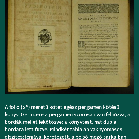
A folio (2°) méretű kötet egész pergamen kötésű
könyv. Gerincére a pergamen szorosan van felhúzva, a
bordák mellet lekötözve; a könyvtest, hat dupla
bordára lett fűzve. Mindkét tábláján vaknyomásos
díszítés: léniával keretezett, a belső mező sarkaiban