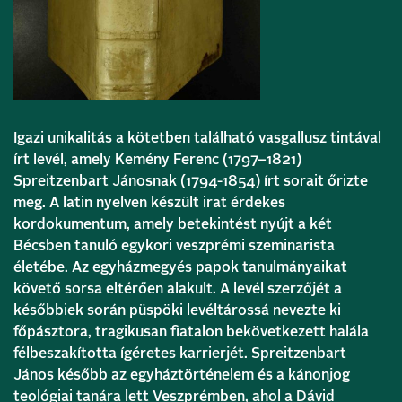
Igazi unikalitás a kötetben található vasgallusz tintával
írt levél, amely Kemény Ferenc (1797–1821)
Spreitzenbart Jánosnak (1794-1854) írt sorait őrizte
meg. A latin nyelven készült irat érdekes
kordokumentum, amely betekintést nyújt a két
Bécsben tanuló egykori veszprémi szeminarista
életébe. Az egyházmegyés papok tanulmányaikat
követő sorsa eltérően alakult. A levél szerzőjét a
későbbiek során püspöki levéltárossá nevezte ki
főpásztora, tragikusan fiatalon bekövetkezett halála
félbeszakította ígéretes karrierjét. Spreitzenbart
János később az egyháztörténelem és a kánonjog
teológiai tanára lett Veszprémben, ahol a Dávid