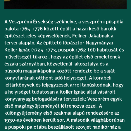
A Veszprémi Érsekség székhelye, a veszprémi püspöki
palota 1765–1776 között épült a hazai késő barokk
építészet jeles képviselőjének, Fellner Jakabnak a
tervei alapján. Az építtető főpásztor Nagymányai
Koller Ignác (1725–1773, püspök 1762-től) habitusát és
műveltségét tükrözi, hogy az épület első emeletének
északi szárnyában, közvetlenül lakosztálya és a
püspöki magánkápolna között rendezte be a saját
könyvtárának otthont adó helyiséget. A korabeli
leltárkönyvek és feljegyzések arról tanúskodnak, hogy
a helyiséget tudatosan a Koller Ignác által vásárolt
könyvanyag befogadására tervezték; Veszprém egyik
első magángyűjteményét létrehozva ezzel. A
különgyűjtemény első szakmai alapú rendezésére az
1930-as években került sor. A második világháborúban
a püspöki palotába beszállásolt szovjet hadikórház a