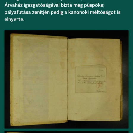
Árvaház igazgatóságával bízta meg püspöke;
pályafutása zenitjén pedig a kanonoki méltóságot is
elnyerte.