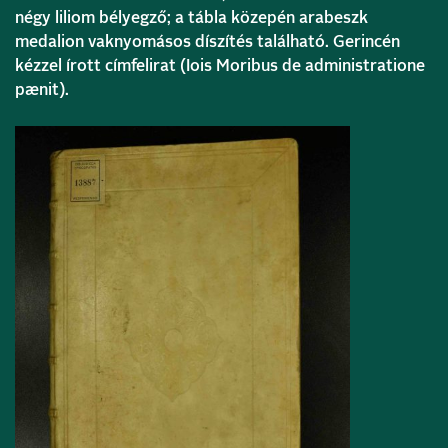
négy liliom bélyegző; a tábla közepén arabeszk
medalion vaknyomásos díszítés található. Gerincén
kézzel írott címfelirat (Iois Moribus de administratione
pænit).