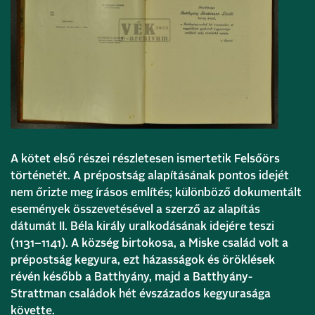
A kötet első részei részletesen ismertetik Felsőörs
történetét. A prépostság alapításának pontos idejét
nem őrizte meg írásos említés; különböző dokumentált
események összevetésével a szerző az alapítás
dátumát II. Béla király uralkodásának idejére teszi
(1131–1141). A község birtokosa, a Miske család volt a
prépostság kegyura, ezt házasságok és öröklések
révén később a Batthyány, majd a Batthyány-
Strattman családok hét évszázados kegyurasága
követte.