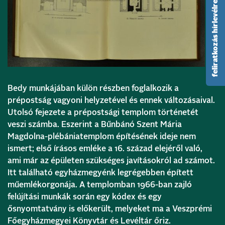
feliratkozás hírlevélre
Bedy munkájában külön részben foglalkozik a
prépostság vagyoni helyzetével és ennek változásaival.
Utolsó fejezete a prépostsági templom történetét
veszi számba. Eszerint a Bűnbánó Szent Mária
Magdolna-plébániatemplom építésének ideje nem
ismert; első írásos emléke a 16. század elejéről való,
ami már az épületen szükséges javításokról ad számot.
Itt található egyházmegyénk legrégebben épített
műemlékorgonája. A templomban 1966-ban zajló
felújítási munkák során egy kódex és egy
ősnyomtatvány is előkerült, melyeket ma a Veszprémi
Főegyházmegyei Könyvtár és Levéltár őriz.