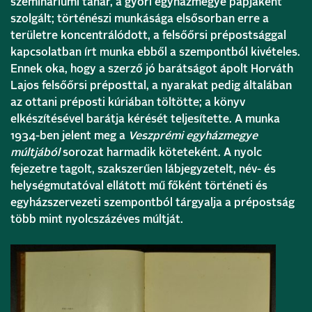
szemináriumi tanár, a győri egyházmegye papjaként
szolgált; történészi munkásága elsősorban erre a
területre koncentrálódott, a felsőőrsi prépostsággal
kapcsolatban írt munka ebből a szempontból kivételes.
Ennek oka, hogy a szerző jó barátságot ápolt Horváth
Lajos felsőőrsi préposttal, a nyarakat pedig általában
az ottani préposti kúriában töltötte; a könyv
elkészítésével barátja kérését teljesítette. A munka
1934-ben jelent meg a
Veszprémi egyházmegye
múltjából
sorozat harmadik köteteként. A nyolc
fejezetre tagolt, szakszerűen lábjegyzetelt, név- és
helységmutatóval ellátott mű főként történeti és
egyházszervezeti szempontból tárgyalja a prépostság
több mint nyolcszázéves múltját.