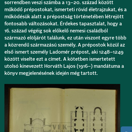
sorrendben veszi számba a 13–20. század között
működő prépostokat, ismerteti rövid életrajzukat, és a
működésük alatt a prépostság történetében létrejött
fontosabb változásokat. Érdekes tapasztalat, hogy a
16. század végéig sok előkelő nemesi családból
származó elöljárót találunk, ez után viszont egyre több
a közrendű származású személy. A prépostok közül az
első ismert személy Ladomér prépost, aki 1248–1249
között viselte ezt a címet. A kötetben ismertetett
utolsó kinevezett Horváth Lajos (1916–) mandátuma a
könyv megjelenésének idején még tartott.