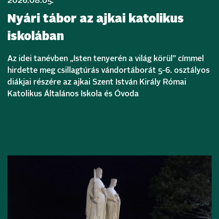
2026.08.05.
Nyári tábor az ajkai katolikus
iskolában
Az idei tanévben „Isten tenyerén a világ körül” címmel
hirdette meg csillagtúrás vándortáborát 5-6. osztályos
diákjai részére az ajkai Szent István Király Római
Katolikus Általános Iskola és Óvoda
Bővebben