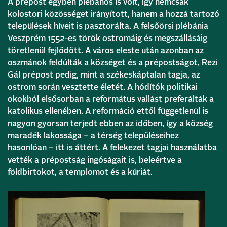
A prépost egyben plébános is volt, így nemcsak
kolostori közösséget irányított, hanem a hozzá tartozó
települések híveit is pasztorálta. A felsőörsi plébánia
Veszprém 1552-es török ostromáig és megszállásáig
töretlenül fejlődött. A város eleste után azonban az
oszmánok feldúlták a községet és a prépostságot, Rezi
Gál prépost pedig, mint a székeskáptalan tagja, az
ostrom során vesztette életét. A hódítók politikai
okokból elsősorban a református vallást preferálták a
katolikus ellenében. A reformáció ettől függetlenül is
nagyon gyorsan terjedt ebben az időben, így a község
maradék lakossága – a térség településeihez
hasonlóan – itt is áttért. A felekezet tagjai használatba
vették a prépostság ingóságait is, beleértve a
földbirtokot, a templomot és a kúriát.