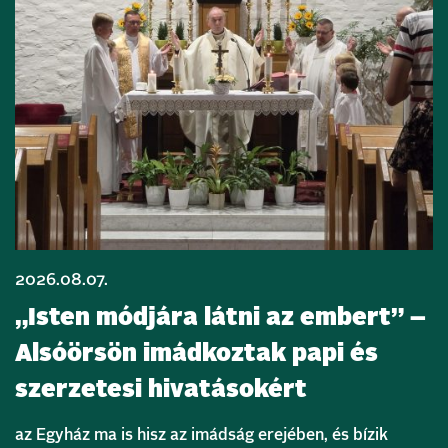
2026.08.07.
„Isten módjára látni az embert” –
Alsóörsön imádkoztak papi és
szerzetesi hivatásokért
az Egyház ma is hisz az imádság erejében, és bízik