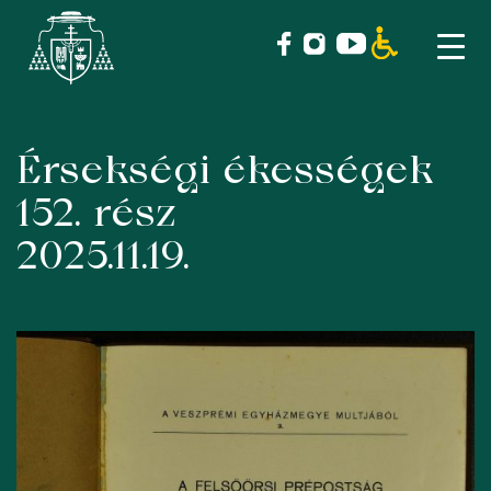
Érsekségi ékességek
Skip
to
152. rész
content
2025.11.19.