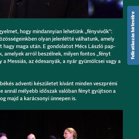
feliratkozás hírlevélre
figyelmet, hogy mindannyian lehetünk „fényvivők”:
özösségeinkben olyan jelenlétté válhatunk, amely
t hagy maga után. E gondolatot Mécs László pap-
k, amelyek arról beszélnek, milyen fontos „fényt
 a Messiás, az édesanyák, a nyár gyümölcsei vagy a
, békés adventi készületet kívánt minden veszprémi
de annál mélyebb időszak valóban fényt gyújtson a
og majd a karácsonyi ünnepen is.