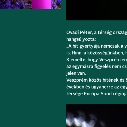
Ovádi Péter, a térség orszá
hangsúlyozta:
„A hit gyertyája nemcsak a 
is. Hinni a közösségünkben,
Kiemelte, hogy Veszprém erej
az egymásra figyelés nem cs
jelen van.
Veszprém közös hitének és 
években és ugyanerre az egy
térsége Európa Sportrégiój