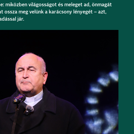
pe: miközben világosságot és meleget ad, önmagát
at ossza meg velünk a karácsony lényegét – azt,
dással jár.