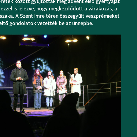
retek között gyújtották meg advent első gyertyáját
ezzel is jelezve, hogy megkezdődött a várakozás, a
szaka. A Szent Imre téren összegyűlt veszprémieket
ltő gondolatok vezették be az ünnepbe.