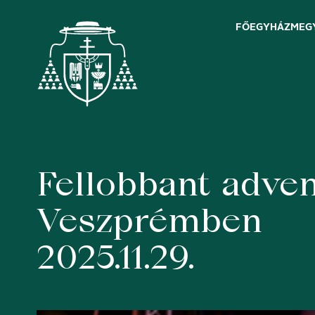
FŐEGYHÁZMEG
Fellobbant adven
Skip
to
content
Veszprémben
2025.11.29.