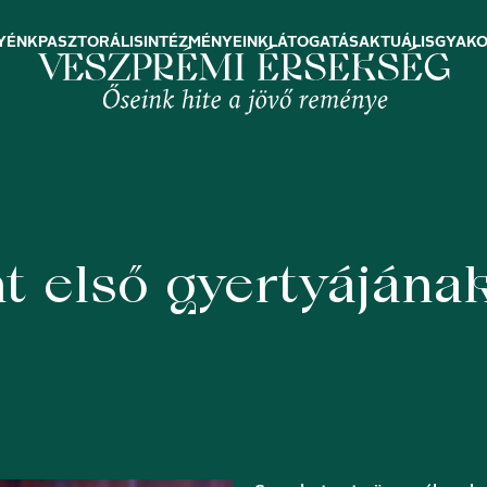
YÉNK
PASZTORÁLIS
INTÉZMÉNYEINK
LÁTOGATÁS
AKTUÁLIS
GYAKO
t első gyertyájána