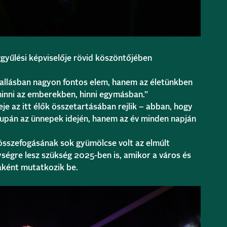
ggyűlési képviselője rövid köszöntőjében
vallásban nagyon fontos elem, hanem az életünkben
 hinni az emberekben, hinni egymásban.”
e az itt élők összetartásában rejlik – abban, hogy
upán az ünnepek idején, hanem az év minden napján
összefogásának sok gyümölcse volt az elmúlt
ségre lesz szükség 2025-ben is, amikor a város és
aként mutatkozik be.