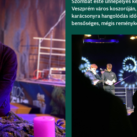
Szombat este ünnepélyes ke
Veszprém város koszorúján, 
karácsonyra hangolódás idő
bensőséges, mégis reményke