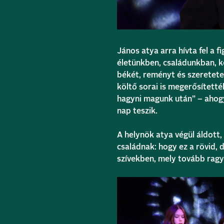
János atya arra hívta fel a 
életünkben, családunkban, k
békét, reményt és szeretete
költő sorai is megerősítetté
hagyni magunk után” – ahogy
nap teszik.
A helynök atya végül áldott
családnak: hogy ez a rövid, 
szívekben, mely tovább ragy