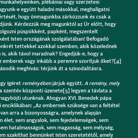
 munkahelyeinken, plébániai vagy szerzetesi
gyunk-e együtt haladni másokkal, meghallgatni
sértését, hogy önmagunkba zárkózzunk és csak a
ődjünk. Kérdezzük meg magunktól az Úr előtt, hogy
olgozni püspökként, papként, megszentelt
őként Isten országának szolgálatában! Befogadó
nkrét tettekkel azokkal szemben, akik közelednek
is, akik távol maradnak? Engedjük-e, hogy a
z emberek vagy inkább a peremre szorítjuk őket?
[4]
ásodik meghívás: térjünk át a szinodalitásra.
egy ígéret
reményében
járjuk együtt.
A remény, mely
 a szentév központi üzenete
[5]
legyen a távlata a
nagyböjti utunknak. Ahogyan XVI. Benedek pápa
 enciklikában: „Az embernek szüksége van a feltétel
 van arra a bizonyosságra, amelynek alapján
m élet, sem angyalok, sem fejedelemségek, sem
, sem hatalmasságok, sem magasság, sem mélység,
m szakíthat bennünket Isten szeretetétől, amely