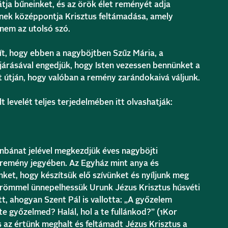
tja bűneinket, és az örök élet reményét adja
nek középpontja Krisztus feltámadása, amely
 nem az utolsó szó.
ít, hogy ebben a nagyböjtben Szűz Mária, a
árásával engedjük, hogy Isten vezessen bennünket a
t útján, hogy valóban a remény zarándokaivá váljunk.
 levelét teljes terjedelmében itt olvashatják:
nbánat jelével megkezdjük éves nagyböjti
a remény jegyében. Az Egyház mint anya és
ket, hogy készítsük elő szívünket és nyíljunk meg
örömmel ünnepelhessük Urunk Jézus Krisztus húsvéti
ett, ahogyan Szent Pál is vallotta: „A győzelem
a te győzelmed? Halál, hol a te fullánkod?” (1Kor
s az értünk meghalt és feltámadt Jézus Krisztus a