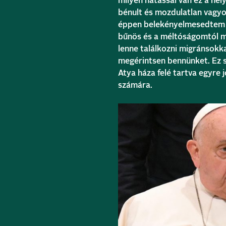
milyen hatással van ez a he
bénult és mozdulatlan vagyo
éppen belekényelmesedtem a
bűnös és a méltóságomtól m
lenne találkozni migránsokk
megérintsen bennünket. Ez s
Atya háza felé tartva egyre
számára.