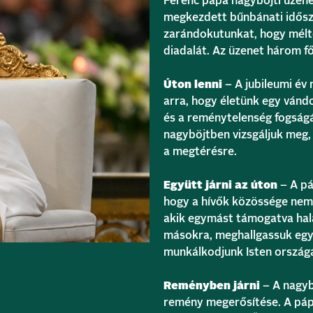
Ferenc pápa nagyböjti üzen
megkezdett bűnbánati idősza
zarándokutunkat, hogy mélt
diadalát. Az üzenet három f
Úton lenni
– A jubileumi év
arra, hogy életünk egy vándo
és a reménytelenség fogságá
nagyböjtben vizsgáljuk meg,
a megtérésre.
Együtt járni az úton
– A pá
hogy a hívők közössége nem
akik egymást támogatva hala
másokra, meghallgassuk egy
munkálkodjunk Isten ország
Reményben járni
– A nagyb
remény megerősítése. A pápa