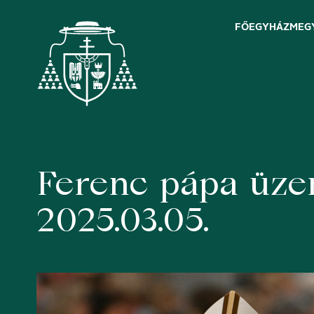
FŐEGYHÁZMEG
Ferenc pápa üze
Skip
to
content
2025.03.05.