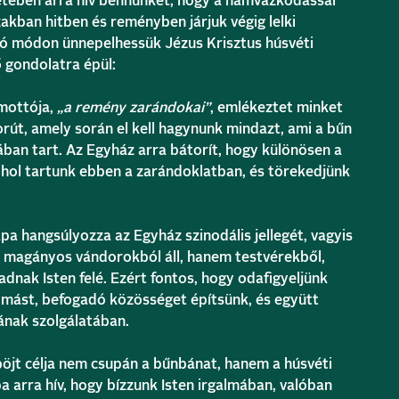
etében arra hív bennünket, hogy a hamvazkodással
kban hitben és reményben járjuk végig lelki
ó módon ünnepelhessük Jézus Krisztus húsvéti
ő gondolatra épül:
 mottója,
„a remény zarándokai”
, emlékeztet minket
rút, amely során el kell hagynunk mindazt, ami a bűn
ban tart. Az Egyház arra bátorít, hogy különösen a
 hol tartunk ebben a zarándoklatban, és törekedjünk
pa hangsúlyozza az Egyház szinodális jellegét, vagyis
 magányos vándorokból áll, hanem testvérekből,
dnak Isten felé. Ezért fontos, hogy odafigyeljünk
mást, befogadó közösséget építsünk, és együtt
ának szolgálatában.
öjt célja nem csupán a bűnbánat, hanem a húsvéti
 arra hív, hogy bízzunk Isten irgalmában, valóban