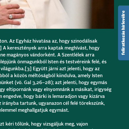
feliratkozás hírlevélre
úton. Az Egyház hivatása az, hogy szinodálisak
]
A keresztények arra kaptak meghívást, hogy
a ne magányos vándorként. A Szentlélek arra
lépjünk önmagunkból Isten és testvéreink felé, és
 világunkba.
[3]
Együtt járni azt jelenti, hogy az
ból a közös méltóságból kiindulva, amely Isten
ünket (vö. Gal 3,26–28); azt jelenti, hogy egymás
ogy eltipornánk vagy elnyomnánk a másikat, irigység
m engedve, hogy bárki is lemaradjon vagy kizárva
irányba tartunk, ugyanazon cél felé törekszünk,
relemmel meghallgatjuk egymást.
t kéri tőlünk, hogy vizsgáljuk meg, vajon