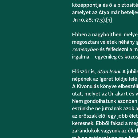
középpontja és ő a biztosít
amelyet az Atya már beteljes
Jn 10,28; 17,3).
[1]
Ebben a nagyböjtben, melyet
megosztani veletek néhány g
reményben
és felfedezni a 
irgalma – egyénileg és közö
Először is,
úton lenni
. A jubi
népének az ígéret földje fe
A Kivonulás könyve elbeszél
utat, melyet az Úr akart és 
Nem gondolhatunk azonban a 
eszünkbe ne jutnának azok a
az erőszak elől egy jobb él
keresnek. Ebből fakad a meg
zarándokok vagyunk az élet