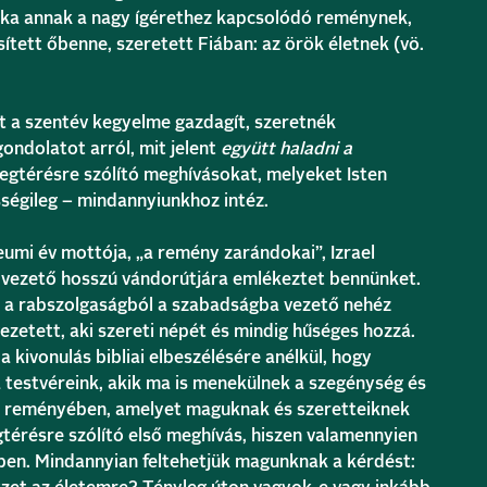
éka annak a nagy ígérethez kapcsolódó reménynek,
ített őbenne, szeretett Fiában: az örök életnek (vö.
 a szentév kegyelme gazdagít, szeretnék
ondolatot arról, mit jelent
együtt haladni a
megtérésre szólító meghívásokat, melyeket Isten
sségileg – mindannyiunkhoz intéz.
leumi év mottója, „a remény zarándokai”, Izrael
lé vezető hosszú vándorútjára emlékeztet bennünket.
i a rabszolgaságból a szabadságba vezető nehéz
vezetett, aki szereti népét és mindig hűséges hozzá.
kivonulás bibliai elbeszélésére anélkül, hogy
 testvéreink, akik ma is menekülnek a szegénység és
et reményében, amelyet maguknak és szeretteiknek
térésre szólító első meghívás, hiszen valamennyien
ben. Mindannyian feltehetjük magunknak a kérdést: