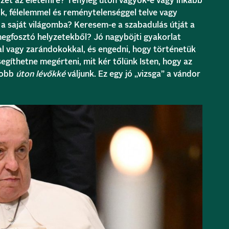
lyzet az életemre? Tényleg úton vagyok-e vagy inkább
k, félelemmel és reménytelenséggel telve vagy
 saját világomba? Keresem-e a szabadulás útját a
egfosztó helyzetekből? Jó nagyböjti gyakorlat
al vagy zarándokokkal, és engedni, hogy történetük
egíthetne megérteni, mit kér tőlünk Isten, hogy az
 jobb
úton lévőkké
váljunk. Ez egy jó „vizsga” a vándor