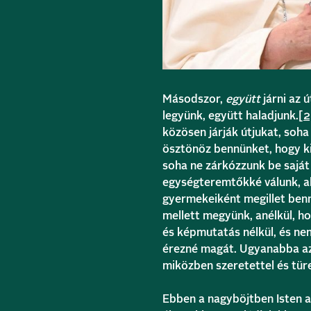
Másodszor,
együtt
járni az 
legyünk, együtt haladjunk.
[2
közösen járják útjukat, soh
ösztönöz bennünket, hogy ki
soha ne zárkózzunk be saját
egységteremtőkké válunk, ab
gyermekeiként megillet benn
mellett megyünk, anélkül, h
és képmutatás nélkül, és ne
érezné magát. Ugyanabba az 
miközben szeretettel és tü
Ebben a nagyböjtben Isten az