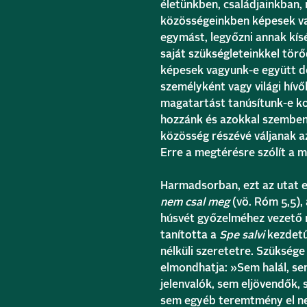
életünkben, családjainkban,
közösségeinkben képesek va
egymást, legyőzni annak kí
saját szükségleteinkkel tör
képesek vagyunk-e együtt d
személyként vagy világi hív
magatartást tanúsítunk-e ko
hozzánk és azokkal szemben 
közösség részévé váljanak a
Erre a megtérésre szólít a m
Harmadsorban, ezt az utat 
nem csal meg
(vö. Róm 5,5),
húsvét győzelméhez vezető 
tanította a
Spe salvi
kezdetű
nélküli szeretetre. Szüksége
elmondhatja: »Sem halál, se
jelenvalók, sem eljövendők
sem egyéb teremtmény el ne