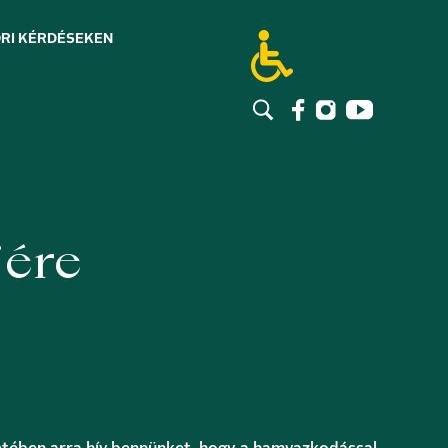
RI KÉRDÉSEK
EN
jére