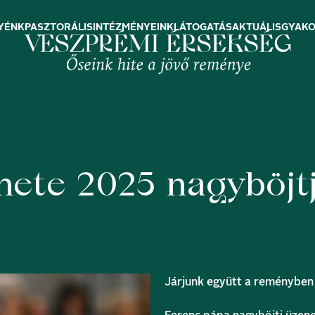
YÉNK
PASZTORÁLIS
INTÉZMÉNYEINK
LÁTOGATÁS
AKTUÁLIS
GYAKO
nete 2025 nagyböjt
Járjunk együtt a reményben