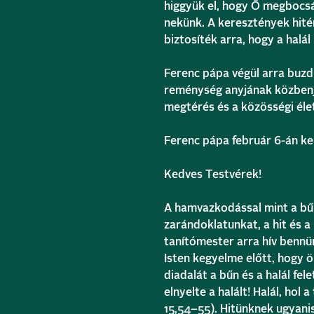
higgyük el, hogy Ő megbocsá
nekünk. A keresztények hité
biztosíték arra, hogy a halál
Ferenc pápa végül arra buzd
reménység anyjának közbenj
megtérés és a közösségi éle
Ferenc pápa február 6-án kelt
Kedves Testvérek!
A hamvazkodással mint a bű
zarándoklatunkat, a hit és 
tanítómester arra hív bennün
Isten kegyelme előtt, hogy 
diadalát a bűn és a halál fel
elnyelte a halált! Halál, hol 
15,54–55). Hitünknek ugyani