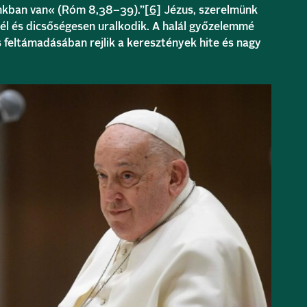
unkban van« (Róm 8,38–39).”
[6]
Jézus, szerelmünk
él és dicsőségesen uralkodik. A halál győzelemmé
s feltámadásában rejlik a keresztények hite és nagy