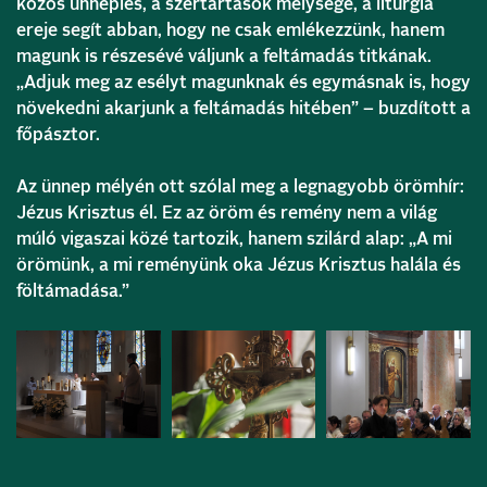
közös ünneplés, a szertartások mélysége, a liturgia
ereje segít abban, hogy ne csak emlékezzünk, hanem
magunk is részesévé váljunk a feltámadás titkának.
„Adjuk meg az esélyt magunknak és egymásnak is, hogy
növekedni akarjunk a feltámadás hitében” – buzdított a
főpásztor.
Az ünnep mélyén ott szólal meg a legnagyobb örömhír:
Jézus Krisztus él. Ez az öröm és remény nem a világ
múló vigaszai közé tartozik, hanem szilárd alap: „A mi
örömünk, a mi reményünk oka Jézus Krisztus halála és
föltámadása.”