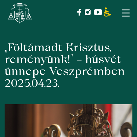
„Föltámadt Krisztus,
Skip
to
reményünk!” – húsvét
content
ünnepe Veszprémben
2025.04.23.