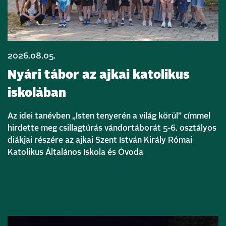
2026.08.05.
Nyári tábor az ajkai katolikus
iskolában
Az idei tanévben „Isten tenyerén a világ körül” címmel
hirdette meg csillagtúrás vándortáborát 5-6. osztályos
diákjai részére az ajkai Szent István Király Római
Katolikus Általános Iskola és Óvoda
Bővebben