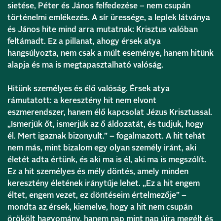
sietése, Péter és János felfedezése – nem csupán
történelmi emlékezés. A sír üressége, a leplek látványa
és János hite mind arra mutatnak: Krisztus valóban
feltámadt. Ez a pillanat, ahogy érsek atya
hangsúlyozta, nem csak a múlt eseménye, hanem hitünk
alapja és ma is megtapasztalható valóság.
Hitünk személyes és élő valóság. Érsek atya
rámutatott: a keresztény hit nem elvont
eszmerendszer, hanem élő kapcsolat Jézus Krisztussal.
„Ismerjük őt, ismerjük az ő áldozatát, és tudjuk, hogy
él. Mert igaznak bizonyult.” – fogalmazott. A hit tehát
nem más, mint bizalom egy olyan személy iránt, aki
életét adta értünk, és aki ma is él, aki ma is megszólít.
Ez a hit személyes és mély döntés, amely minden
keresztény életének iránytűje lehet. „Ez a hit engem
éltet, engem vezet, ez döntéseim értelmezője” –
mondta az érsek, kiemelve, hogy a hit nem csupán
örökölt hagyomány, hanem nap mint nap újra megélt és