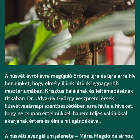
A húsvét évről évre megújuló öröme újra és újra arra hív
bennünket, hogy elmélyüljünk hitünk legnagyobb
misztériumában: Krisztus halálának és feltámadásának
titkában. Dr. Udvardy György veszprémi érsek
húsvétvasárnapi szentbeszédében arra hívta a híveket,
hogy ne csupán értelmükkel, hanem teljes valójukkal
akarjanak érteni és élni a hit ajándékával.
A húsvéti evangélium jelenete – Mária Magdolna sírhoz