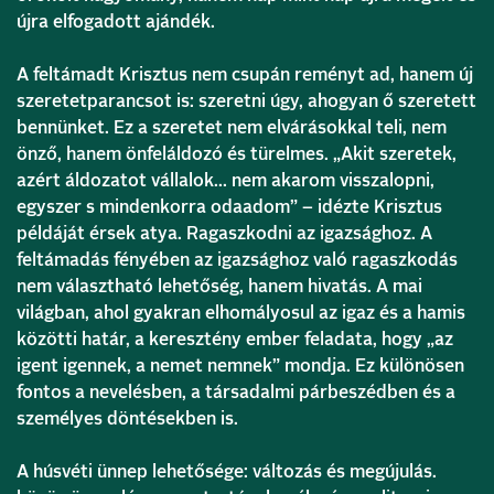
újra elfogadott ajándék.
A feltámadt Krisztus nem csupán reményt ad, hanem új
szeretetparancsot is: szeretni úgy, ahogyan ő szeretett
bennünket. Ez a szeretet nem elvárásokkal teli, nem
önző, hanem önfeláldozó és türelmes. „Akit szeretek,
azért áldozatot vállalok… nem akarom visszalopni,
egyszer s mindenkorra odaadom” – idézte Krisztus
példáját érsek atya. Ragaszkodni az igazsághoz. A
feltámadás fényében az igazsághoz való ragaszkodás
nem választható lehetőség, hanem hivatás. A mai
világban, ahol gyakran elhomályosul az igaz és a hamis
közötti határ, a keresztény ember feladata, hogy „az
igent igennek, a nemet nemnek” mondja. Ez különösen
fontos a nevelésben, a társadalmi párbeszédben és a
személyes döntésekben is.
A húsvéti ünnep lehetősége: változás és megújulás.