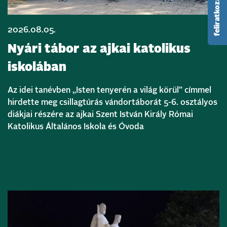
2026.08.05.
Nyári tábor az ajkai katolikus
iskolában
Az idei tanévben „Isten tenyerén a világ körül” címmel
hirdette meg csillagtúrás vándortáborát 5-6. osztályos
diákjai részére az ajkai Szent István Király Római
Katolikus Általános Iskola és Óvoda
Bővebben