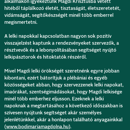
alkalmakon igyekeztünk Magdi Krisztusba vetett
hitéből táplálkozó életét, tisztaságát, életszeretetét,
vidámságát, segítőkészségét minél több emberrel
megismertetni.
A lelki napokkal kapcsolatban nagyon sok pozitív
visszajelzést kaptunk a rendezvényeket szervezők, a
résztvevők és a lebonyolításában segítséget nyújtó
lelkipásztorok és hitoktatók részéről.
Mivel Magdi lelki örökségét szeretnénk egyre jobban
kibontani, ezért bátorítjuk a plébániai és egyéb
közösségeket abban, hogy szervezzenek lelki napokat,
imaórákat, szentségimádásokat, hogy Magdi lelkisége
minél több emberhez eljusson. Ezeknek a lelki
napoknak a megtartásához a következő időszakban is
szívesen nyújtunk segítséget akár személyes
jelenlétünkkel, akár a honlapon található anyagainkkal
(
www.bodimariamagdolna.hu
).