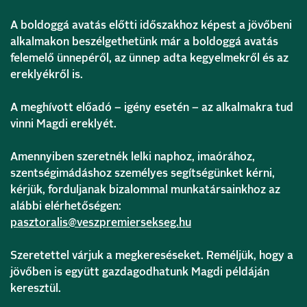
A boldoggá avatás előtti időszakhoz képest a jövőbeni
alkalmakon beszélgethetünk már a boldoggá avatás
felemelő ünnepéről, az ünnep adta kegyelmekről és az
ereklyékről is.
A meghívott előadó – igény esetén – az alkalmakra tud
vinni Magdi ereklyét.
Amennyiben szeretnék lelki naphoz, imaórához,
szentségimádáshoz személyes segítségünket kérni,
kérjük, forduljanak bizalommal munkatársainkhoz az
alábbi elérhetőségen:
pasztoralis@veszpremiersekseg.hu
Szeretettel várjuk a megkereséseket. Reméljük, hogy a
jövőben is együtt gazdagodhatunk Magdi példáján
keresztül.