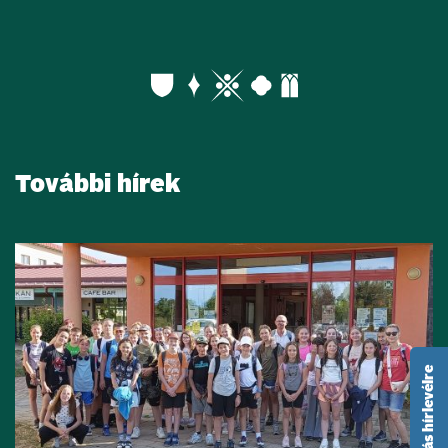
További hírek
feliratkozás hírlevélre