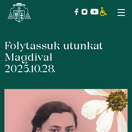
Folytassuk utunkat
Skip
to
Magdival
content
2025.10.28.