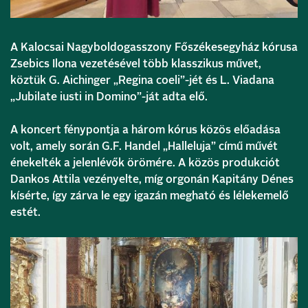
A Kalocsai Nagyboldogasszony Főszékesegyház kórusa
Zsebics Ilona vezetésével több klasszikus művet,
köztük G. Aichinger „Regina coeli”-jét és L. Viadana
„Jubilate iusti in Domino”-ját adta elő.
A koncert fénypontja a három kórus közös előadása
volt, amely során G.F. Handel „Halleluja” című művét
énekelték a jelenlévők örömére. A közös produkciót
Dankos Attila vezényelte, míg orgonán Kapitány Dénes
kísérte, így zárva le egy igazán megható és lélekemelő
estét.