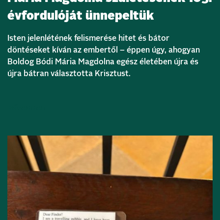
évfordulóját ünnepeltük
Isten jelenlétének felismerése hitet és bátor
döntéseket kíván az embertől – éppen úgy, ahogyan
Boldog Bódi Mária Magdolna egész életében újra és
újra bátran választotta Krisztust.
Bővebben