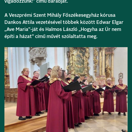
vígadozzunk!” című darabját.
A Veszprémi Szent Mihály Főszékesegyház kórusa
Dankos Attila vezetésével többek között Edwar Elgar
„Ave Maria”-ját és Halmos László „Hogyha az Úr nem
építi a házat” című művét szólaltatta meg.