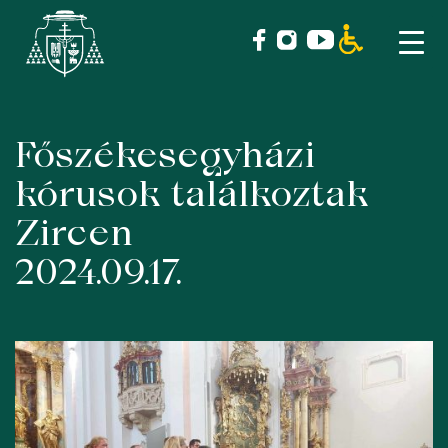
Főszékesegyházi
Skip
to
kórusok találkoztak
content
Zircen
2024.09.17.