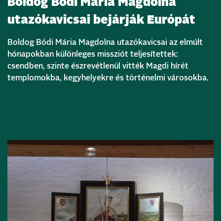
Boldog Bódi Mária Magdolna
utazókavicsai bejárják Európát
Boldog Bódi Mária Magdolna utazókavicsai az elmúlt
hónapokban különleges missziót teljesítettek:
csendben, szinte észrevétlenül vitték Magdi hírét
templomokba, kegyhelyekre és történelmi városokba.
Bővebben