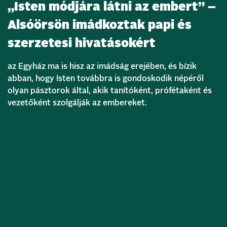
„Isten módjára látni az embert” –
Alsóörsön imádkoztak papi és
szerzetesi hivatásokért
az Egyház ma is hisz az imádság erejében, és bízik
abban, hogy Isten továbbra is gondoskodik népéről
olyan pásztorok által, akik tanítóként, prófétaként és
vezetőként szolgálják az embereket.
Bővebben