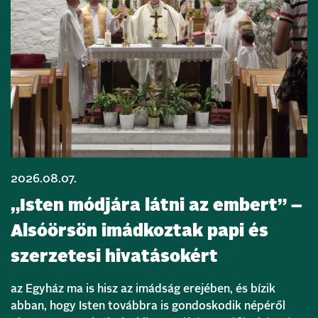
2026.08.07.
„Isten módjára látni az embert” –
Alsóörsön imádkoztak papi és
szerzetesi hivatásokért
az Egyház ma is hisz az imádság erejében, és bízik
abban, hogy Isten továbbra is gondoskodik népéről