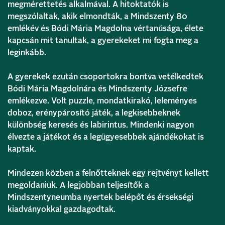
megmérettetés alkalmával. A hitoktatók is
megszólaltak, akik elmondták, a Mindszenty 80
emlékév és Bódi Mária Magdolna vértanúsága, élete
kapcsán mit tanultak, a gyerekeket mi fogta meg a
leginkább.
A gyerekek ezután csoportokra bontva vetélkedtek
Bódi Mária Magdolnára és Mindszenty Józsefre
emlékezve. Volt puzzle, mondatkirakó, leleményes
doboz, erénypárosító játék, a legkisebbeknek
különbség keresés és labirintus. Mindenki nagyon
élvezte a játékot és a legügyesebbek ajándékokat is
kaptak.
Mindezen közben a felnőtteknek egy rejtvényt kellett
megoldaniuk. A legjobban teljesítők a
Mindszentyneumba nyertek belépőt és érsekségi
kiadványokkal gazdagodtak.