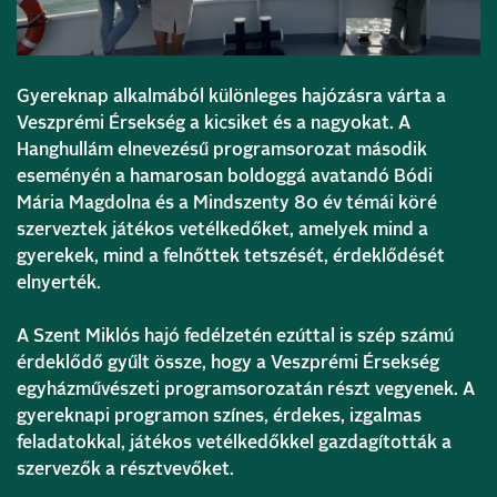
Gyereknap alkalmából különleges hajózásra várta a
Veszprémi Érsekség a kicsiket és a nagyokat. A
Hanghullám elnevezésű programsorozat második
eseményén a hamarosan boldoggá avatandó Bódi
Mária Magdolna és a Mindszenty 80 év témái köré
szerveztek játékos vetélkedőket, amelyek mind a
gyerekek, mind a felnőttek tetszését, érdeklődését
elnyerték.
A Szent Miklós hajó fedélzetén ezúttal is szép számú
érdeklődő gyűlt össze, hogy a Veszprémi Érsekség
egyházművészeti programsorozatán részt vegyenek. A
gyereknapi programon színes, érdekes, izgalmas
feladatokkal, játékos vetélkedőkkel gazdagították a
szervezők a résztvevőket.