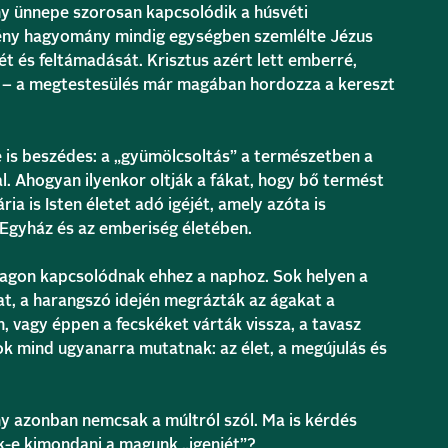
 ünnepe szorosan kapcsolódik a húsvéti
tény hagyomány mindig egységben szemlélte Jézus
t és feltámadását. Krisztus azért lett emberré,
– a megtestesülés már magában hordozza a kereszt
 is beszédes: a „gyümölcsoltás” a természetben a
al. Ahogyan ilyenkor oltják a fákat, hogy bő termést
ia is Isten életet adó igéjét, amely azóta is
Egyház és az emberiség életében.
agon kapcsolódnak ehhez a naphoz. Sok helyen a
at, a harangszó idején megrázták az ágakat a
vagy éppen a fecskéket várták vissza, a tavasz
ok mind ugyanarra mutatnak: az élet, a megújulás és
 azonban nemcsak a múltról szól. Ma is kérdés
-e kimondani a magunk „igenjét”?