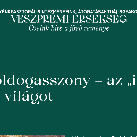
YÉNK
PASZTORÁLIS
INTÉZMÉNYEINK
LÁTOGATÁS
AKTUÁLIS
GYAKO
dogasszony – az „i
 világot