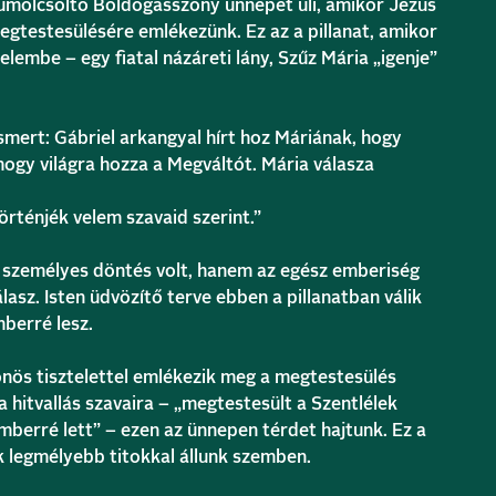
ümölcsoltó Boldogasszony ünnepét üli, amikor Jézus
egtestesülésére emlékezünk. Ez az a pillanat, amikor
elembe – egy fiatal názáreti lány, Szűz Mária „igenje”
ismert: Gábriel arkangyal hírt hoz Máriának, hogy
 hogy világra hozza a Megváltót. Mária válasza
örténjék velem szavaid szerint.”
 személyes döntés volt, hanem az egész emberiség
asz. Isten üdvözítő terve ebben a pillanatban válik
berré lesz.
nös tisztelettel emlékezik meg a megtestesülés
a hitvallás szavaira – „megtestesült a Szentlélek
emberré lett” – ezen az ünnepen térdet hajtunk. Ez a
yik legmélyebb titokkal állunk szemben.