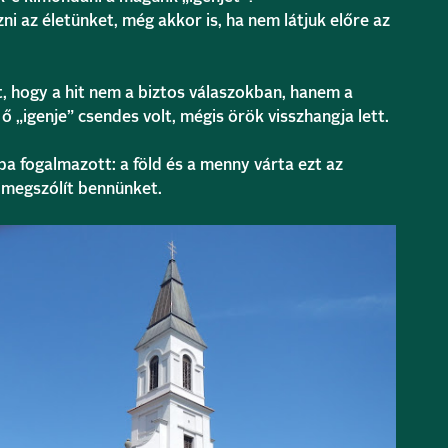
ni az életünket, még akkor is, ha nem látjuk előre az
t, hogy a hit nem a biztos válaszokban, hanem a
ő „igenje” csendes volt, mégis örök visszhangja lett.
pa fogalmazott: a föld és a menny várta ezt az
s megszólít bennünket.