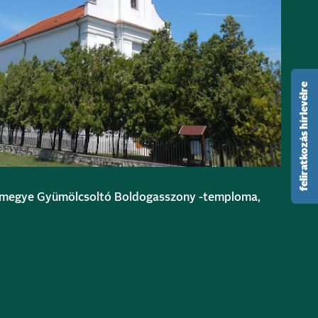
feliratkozás hírlevélre
zmegye Gyümölcsoltó Boldogasszony -temploma,