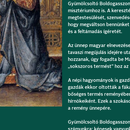
Gyümölcsoltó Boldogasszony
misztériumhoz is. A keresz
megtestesülését, szenvedésé
hogy megváltson bennünket 
és a feltámadás ígéretét.
Az ünnep magyar elnevezése
tavaszi megújulás idejére ut
hozzanak, úgy fogadta be Már
„sokszoros termést” hoz az 
A népi hagyományok is gazd
gazdák ekkor oltották a fák
bőséges termés reményében, 
hírnökeiként. Ezek a szokás
a remény ünnepére.
Gyümölcsoltó Boldogasszony
számunkra: képesek vagyunk