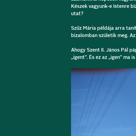
Készek vagyunk-e Istenre bíz
utat?
Szűz Mária példája arra taní
bizalomban születik meg. Az 
Ahogy Szent II. János Pál pá
„igent”. És ez az „igen” ma i