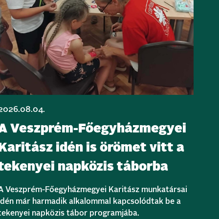
2026.08.04.
A Veszprém-Főegyházmegyei
Karitász idén is örömet vitt a
tekenyei napközis táborba
A Veszprém-Főegyházmegyei Karitász munkatársai
idén már harmadik alkalommal kapcsolódtak be a
tekenyei napközis tábor programjába.