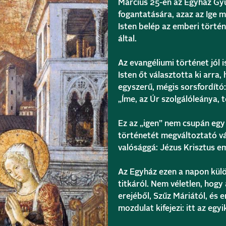
Március 25-én az Egyház Gy
fogantatására, azaz az Ige m
Isten belép az emberi történ
által.
Az evangéliumi történet jól 
Isten őt választotta ki arra,
egyszerű, mégis sorsfordító:
„Íme, az Úr szolgálóleánya, t
Ez az „igen” nem csupán egy
történetét megváltoztató vál
valósággá: Jézus Krisztus em
Az Egyház ezen a napon külö
titkáról. Nem véletlen, hogy 
erejéből, Szűz Máriától, és 
mozdulat kifejezi: itt az eg