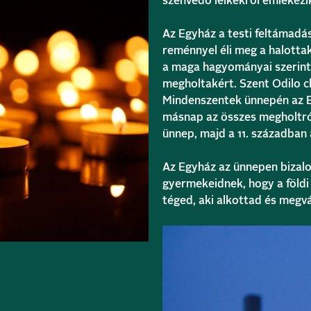
szenvedő lelkekről e
mlékezi
Az Egyház a testi feltámadás
reménnyel éli meg a halotta
a maga hagyományai szerint 
megholtakért
. Szent Odilo 
Mindenszentek ünnepén az E
másnap az összes megholtró
ünnep, majd a 11. században 
Az Egyház az ünnepen bizal
gyermekeidnek, hogy a földi
téged, aki alkottad és megvá