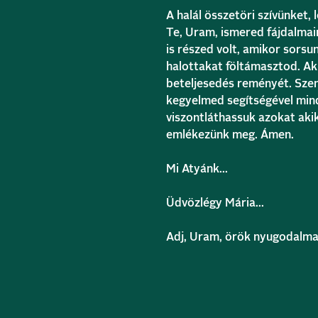
A halál összetöri szívünket, 
Te, Uram, ismered fájdalma
is részed volt, amikor sors
halottakat föltámasztod. Aki
beteljesedés reményét. Szent
kegyelmed segítségével minda
viszontláthassuk azokat aki
emlékezünk meg. Ámen.
Mi Atyánk…
Üdvözlégy Mária…
Adj, Uram, örök nyugodalmat