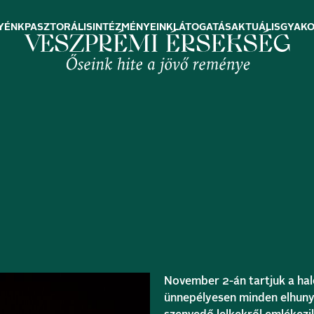
YÉNK
PASZTORÁLIS
INTÉZMÉNYEINK
LÁTOGATÁS
AKTUÁLIS
GYAKO
November 2-án tartjuk a hal
ünnepélyesen minden elhunytr