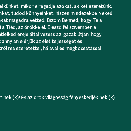
lelkünket, mikor elragadja azokat, akiket szeretünk.
inkat, tudod könnyeinket, hiszen mindezekbe Neked
unkat magadra vetted. Bízom Benned, hogy Te a
 a Tiéd, az örökké él. Éleszd fel szívemben a
lelked ereje által vezess az igazak útján, hogy
nnyian elérjük az élet teljességét és
kről ma szeretettel, hálával és megbocsátással
 neki(k)! És az örök világosság fényeskedjék neki(k)