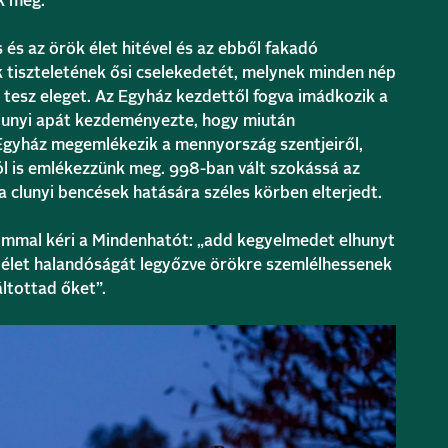
k meg.
 és az örök élet hitével és az ebből fakadó
k tiszteletének ősi cselekedetét, melynek m
inden nép
tesz eleget. Az Egyház kezdettől fogva imádkozik a
clunyi apát kezdeményezte, hogy miután
gyház megemlékezik a mennyország szentjeiről,
l is emlékezzünk meg. 998-ban vált szokássá az
a clunyi bencések hatására szé
les körben elterjedt.
ommal kéri a Mindenhatót: „add kegyelmedet elhunyt
 élet halandóságát legyőzve örökre szemlélhessenek
ltottad őket”.