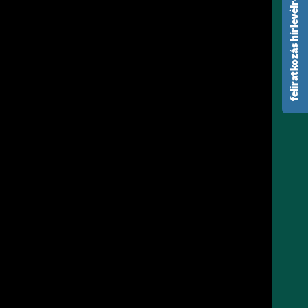
feliratkozás hírlevélre