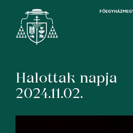
FŐEGYHÁZMEG
Halottak napja
Skip
to
content
2024.11.02.