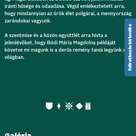
iránti hűsége és odaadása. Végül emlékeztetett arra,
hogy mindannyian az örök élet polgárai, a mennyország
zarándokai vagyunk.
feliratkozás hírlevélre
A szentmise és a közös együttlét arra hívta a
jelenlévőket, hogy Bódi Mária Magdolna példáját
követve mi magunk is a derűs remény tanúi legyünk a
világban.