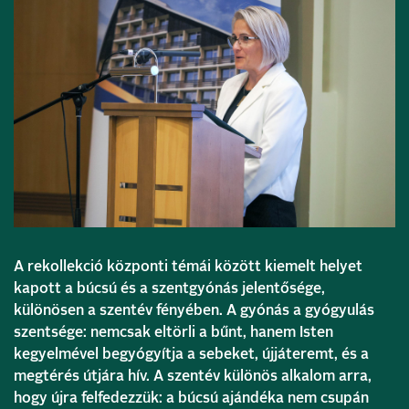
A rekollekció központi témái között kiemelt helyet
kapott a búcsú és a szentgyónás jelentősége,
különösen a szentév fényében. A gyónás a gyógyulás
szentsége: nemcsak eltörli a bűnt, hanem Isten
kegyelmével begyógyítja a sebeket, újjáteremt, és a
megtérés útjára hív. A szentév különös alkalom arra,
hogy újra felfedezzük: a búcsú ajándéka nem csupán