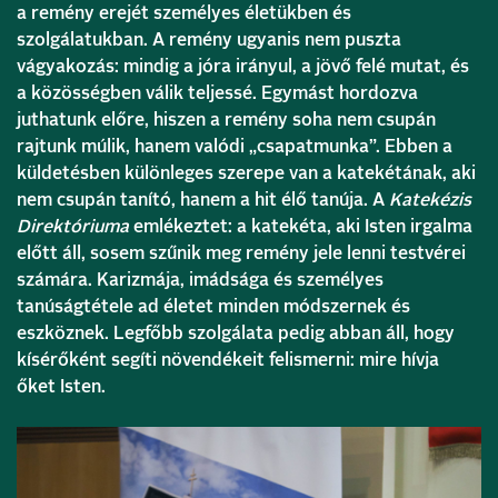
a remény erejét személyes életükben és
szolgálatukban. A remény ugyanis nem puszta
vágyakozás: mindig a jóra irányul, a jövő felé mutat, és
a közösségben válik teljessé. Egymást hordozva
juthatunk előre, hiszen a remény soha nem csupán
rajtunk múlik, hanem valódi „csapatmunka”. Ebben a
küldetésben különleges szerepe van a katekétának, aki
nem csupán tanító, hanem a hit élő tanúja. A
Katekézis
Direktóriuma
emlékeztet: a katekéta, aki Isten irgalma
előtt áll, sosem szűnik meg remény jele lenni testvérei
számára. Karizmája, imádsága és személyes
tanúságtétele ad életet minden módszernek és
eszköznek. Legfőbb szolgálata pedig abban áll, hogy
kísérőként segíti növendékeit felismerni: mire hívja
őket Isten.