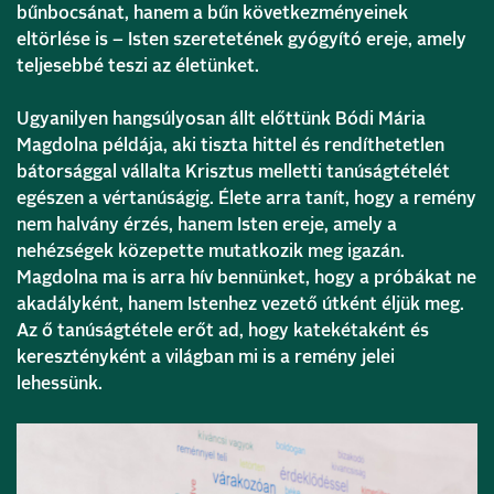
bűnbocsánat, hanem a bűn következményeinek
eltörlése is – Isten szeretetének gyógyító ereje, amely
teljesebbé teszi az életünket.
Ugyanilyen hangsúlyosan állt előttünk Bódi Mária
Magdolna példája, aki tiszta hittel és rendíthetetlen
bátorsággal vállalta Krisztus melletti tanúságtételét
egészen a vértanúságig. Élete arra tanít, hogy a remény
nem halvány érzés, hanem Isten ereje, amely a
nehézségek közepette mutatkozik meg igazán.
Magdolna ma is arra hív bennünket, hogy a próbákat ne
akadályként, hanem Istenhez vezető útként éljük meg.
Az ő tanúságtétele erőt ad, hogy katekétaként és
keresztényként a világban mi is a remény jelei
lehessünk.