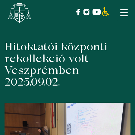
Hitoktatói központi
Skip
to
rekollekció volt
content
Veszprémben
2025.09.02.