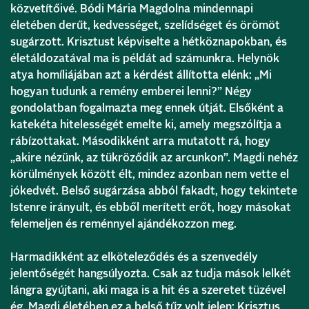
közvetítőivé. Bódi Mária Magdolna mindennapi
életében derűt, kedvességet, szelídséget és örömöt
sugárzott. Krisztust képviselte a hétköznapokban, és
életáldozatával ma is példát ad számunkra. Helynök
atya homíliájában azt a kérdést állította elénk: „Mi
hogyan tudunk a remény emberei lenni?” Négy
gondolatban fogalmazta meg ennek útját. Elsőként a
katekéta hitelességét emelte ki, amely megszólítja a
rábízottakat. Másodikként arra mutatott rá, hogy
„akire nézünk, az tükröződik az arcunkon”. Magdi nehéz
körülmények között élt, mindez azonban nem vette el
jókedvét. Belső sugárzása abból fakadt, hogy tekintete
Istenre irányult, és ebből merített erőt, hogy másokat
felemeljen és reménnyel ajándékozzon meg.
Harmadikként az elköteleződés és a szenvedély
jelentőségét hangsúlyozta. Csak az tudja mások lelkét
lángra gyújtani, aki maga is a hit és a szeretet tüzével
ég. Magdi életében ez a belső tűz volt jelen: Krisztus