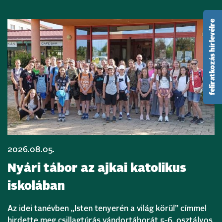
feliratkozás hírlevélre
2026.08.05.
Nyári tábor az ajkai katolikus
iskolában
Az idei tanévben „Isten tenyerén a világ körül” címmel
hirdette meg csillagtúrás vándortáborát 5-6. osztályos