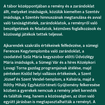
A tábor középpontjában a remény és a zarándoklat
állt, melyeket imádságok, közülük kiemelten a Szentév
imádsága, a Szentév himnuszának megtanulása és avval
való tanúságtételek, zarándoklatok, a reményről való
beszélgetések és feladatok, kézműves foglalkozások és
közösségi játékok tettek teljessé.
Ajkarendek szakrális értékeinek felfedezése, a sümegi
Ferences Kegytemplomba való zarándoklat, a
csodatévő Szűz Mária kegyszobor előtti Üdvözlégy
Mária imádságok, a Sümegi Vár és a híres Középkori
Lovagi Torna gazdag programjainak átélése, majd
pénteken Kislőd helyi vallásos értékeinek, a Szent
József és Szent Vendel-templom, a Kálvária, majd a
Rőthy Mihály Egyháztörténeti Gyűjtemény felkeresése
közben a gyerekek nemcsak a remény jeleit keresték
és találták meg, hanem a közösségben, az úton való
együtt járásban is megtapasztalhatták a reményt. A