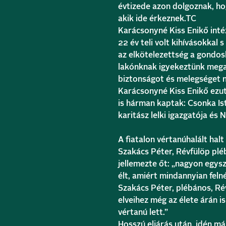
évtizede azon dolgoznak, ho
akik ide érkeznek.TC
Karácsonyné Kiss Enikő int
22 év teli volt kihívásokkal
az elkötelezettség a gondos
lakónknak igyekeztünk megad
biztonságot és melegséget nyú
Karácsonyné Kiss Enikő ezut
is hárman kaptak: Csonka Ist
karitász lelki igazgatója és
A fiatalon vértanúhalált ha
Szakács Péter, Révfülöp plé
jellemezte őt: „nagyon egysze
élt, amiért mindannyian feln
Szakács Péter, plébános, Ré
elveihez még az élete árán i
vértanú lett.”
Hosszú eljárás után, idén m