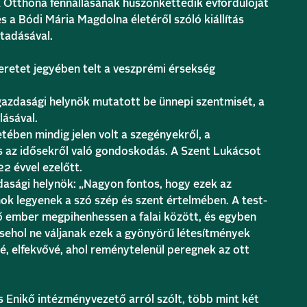
k Otthona fennállásának huszonkettedik évfordulóját
s a Bódi Mária Magdolna életéről szóló kiállítás
átadásával.
eretet jegyében telt a veszprémi érsekség
azdasági helynök mutatott be ünnepi szentmisét, a
lásával.
tében mindig jelen volt a szegényekről, a
 s az idősekről való gondoskodás. A Szent Lukácsot
22 évvel ezelőtt.
asági helynök: „Nagyon fontos, hogy ezek az
k legyenek a szó szép és szent értelmében. A test-
ő ember megpihenhessen a falai között, és egyben
 sehol ne váljanak ezek a gyönyörű létesítmények
, elfekvővé, ahol reménytelenül peregnek az ott
 Enikő intézményvezető arról szólt, több mint két