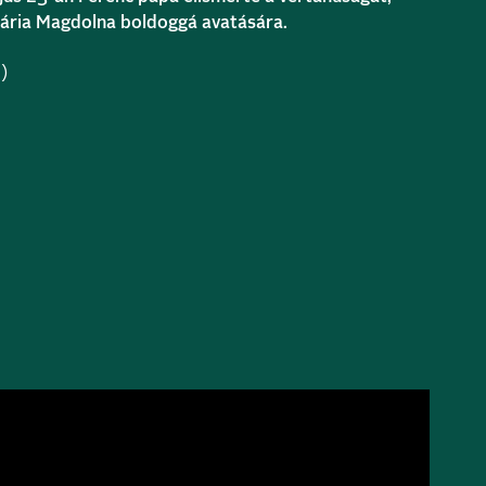
Mária Magdolna boldoggá avatására.
ó)