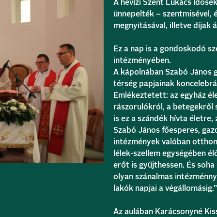
A hévízi Szent Lukács Időse
ünnepelték – szentmisével, é
megnyitásával, illetve díjak 
Ez a nap is a gondoskodó sz
intézményében.
A kápolnában Szabó János g
térség papjainak koncelebrá
Emlékeztetett: az egyház éle
rászorulókról, a betegekről
is ez a szándék hívta életre, 
Szabó János főesperes, gazd
intézmények valóban otthono
lélek-szellem egységében él
erőt is gyűjthessen. És soha
olyan szánalmas intézménnyé
lakók napjai a végállomásig.”
Az aulában Karácsonyné Kiss