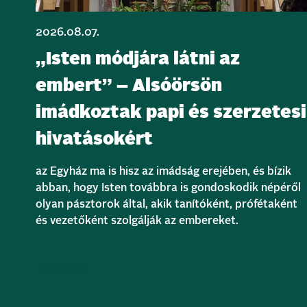
2026.08.07.
„Isten módjára látni az
embert” – Alsóörsön
imádkoztak papi és szerzetesi
hivatásokért
az Egyház ma is hisz az imádság erejében, és bízik
abban, hogy Isten továbbra is gondoskodik népéről
olyan pásztorok által, akik tanítóként, prófétaként
és vezetőként szolgálják az embereket.
Bővebben