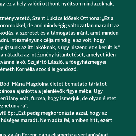
gy ez a hely valódi otthont nyújtson mindazoknak,
ézményvezető, Szent Lukács Idősek Otthona: „Ez a
 s örömökkel, de ami mindvégig változatlan maradt: az
kodás, a szeretet és a támogatás iránt, amit minden
ni. Intézményünk célja mindig is az volt, hogy
jtsunk az itt lakóknak, s úgy hiszem: ez sikerült is.”
án átadta az intézmény kitüntetését, amelyet idén
vánné lakó, Szijjártó László, a főegyházmegyei
 Németh Kornélia szociális gondozó.
lt Bódi Mária Magdolna életét bemutató tárlatot
bánosa ajánlotta a jelenlévők figyelmébe. Úgy
rű lány volt, furcsa, hogy ismerjük, de olyan életet
ézhetünk rá”.
vfülöp: „Ezt pedig megkoronázta azzal, hogy az
s hűséges maradt. Nem adta fel, amiben hitt, ezért
ájus 23-án Ferenc pápa elismerte a vértanúságát,