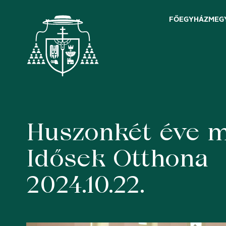
FŐEGYHÁZMEG
Huszonkét éve m
Skip
to
content
Idősek Otthona
2024.10.22.