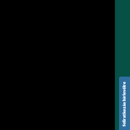
feliratkozás hírlevélre