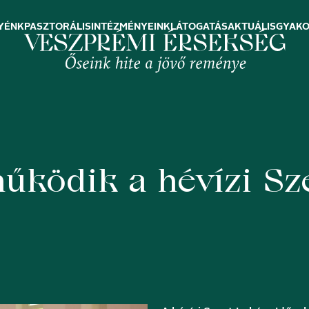
YÉNK
PASZTORÁLIS
INTÉZMÉNYEINK
LÁTOGATÁS
AKTUÁLIS
GYAKO
űködik a hévízi Sz