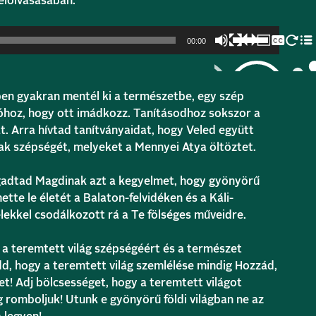
elolvasásában:
A
00:00
hangerő
növeléséhez,
illetőleg
csökkentéséhez
dben gyakran mentél ki a természetbe, egy szép
a
tóhoz, hogy ott imádkozz. Tanításodhoz sokszor a
Fel/Le
t. Arra hívtad tanítványaidat, hogy Veled együtt
billentyűket
kell
nak szépségét, melyeket a Mennyei Atya öltöztet.
használni.
gadtad Magdinak azt a kegyelmet, hogy gyönyörű
tte le életét a Balaton-felvidéken és a Káli-
lekkel csodálkozott rá a Te fölséges műveidre.
 a teremtett világ szépségéért és a természet
, hogy a teremtett világ szemlélése mindig Hozzád,
t! Adj bölcsességet, hogy a teremtett világot
g romboljuk! Utunk e gyönyörű földi világban ne az