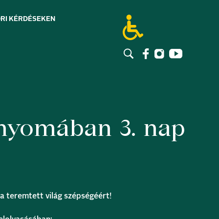
RI KÉRDÉSEK
EN
nyomában 3. nap
 a teremtett világ szépségéért!