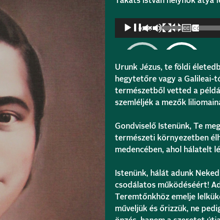
Takáts István helynök atya f
Audió
00:00
lejátszó
Urunk Jézus, te földi élete
hegytetőre vagy a Galileai-
természetből vetted a példá
szemléljék a mezők liliomai
Gondviselő Istenünk, Te me
természeti környezetben élhe
medencében, ahol hálatelt lé
Istenünk, hálát adunk Neked
csodálatos működéséért! Add
Teremtőnkhöz emelje lelküke
műveljük és őrizzük, ne pedi