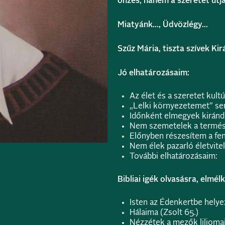
önzés, hanem a szeretet útja
Miatyánk…, Üdvözlégy…
Szűz Mária, tiszta szívek Ki
Jó elhatározásaim:
Az élet és a szeretet kultú
„Lelki környezetemet” s
Időnként elmegyek kirándu
Nem szemetelek a termé
Előnyben részesítem a fe
Nem élek pazarló életvitel
További elhatározásaim:
Bibliai igék olvasásra, elmél
Isten az Édenkertbe helyez
Hálaima (Zsolt 65.)
Nézzétek a mezők liliomai