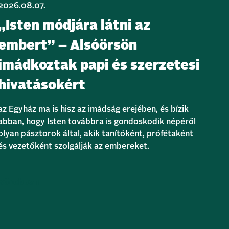
2026.08.07.
„Isten módjára látni az
embert” – Alsóörsön
imádkoztak papi és szerzetesi
hivatásokért
az Egyház ma is hisz az imádság erejében, és bízik
abban, hogy Isten továbbra is gondoskodik népéről
olyan pásztorok által, akik tanítóként, prófétaként
és vezetőként szolgálják az embereket.
Bővebben