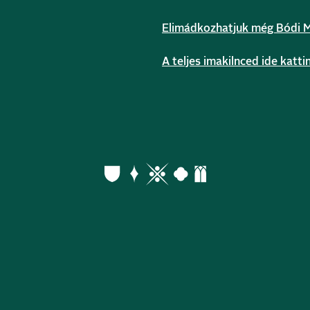
Elimádkozhatjuk még Bódi Má
A teljes imakilnced ide katti