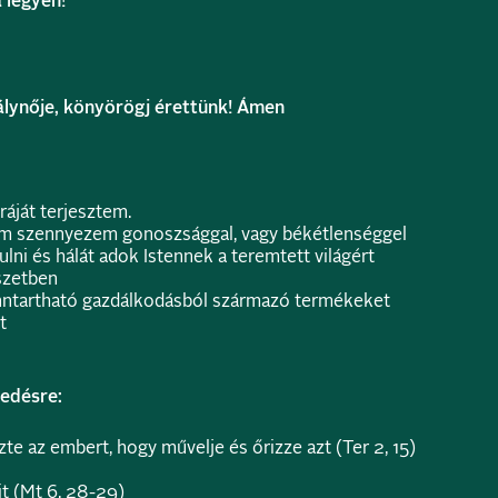
 legyen!
rálynője, könyörögj érettünk! Ámen
ráját terjesztem.
em szennyezem gonoszsággal, vagy békétlenséggel
lni és hálát adok Istennek a teremtett világért
szetben
nntartható gazdálkodásból származó termékeket
t
kedésre:
te az embert, hogy művelje és őrizze azt (Ter 2, 15)
t (Mt 6, 28-29)