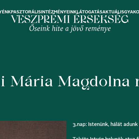
YÉNK
PASZTORÁLIS
INTÉZMÉNYEINK
LÁTOGATÁS
AKTUÁLIS
GYAKO
i Mária Magdolna 
3.nap: Istenünk, hálát adunk