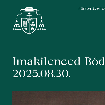
FŐEGYHÁZMEG
Imakilenced Bód
Skip
to
content
2025.08.30.