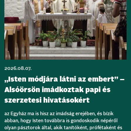
2026.08.07.
„Isten módjára látni az embert” –
Alsóörsön imádkoztak papi és
szerzetesi hivatásokért
az Egyház ma is hisz az imádság erejében, és bízik
abban, hogy Isten továbbra is gondoskodik népéről
olyan pásztorok által, akik tanítóként, prófétaként és