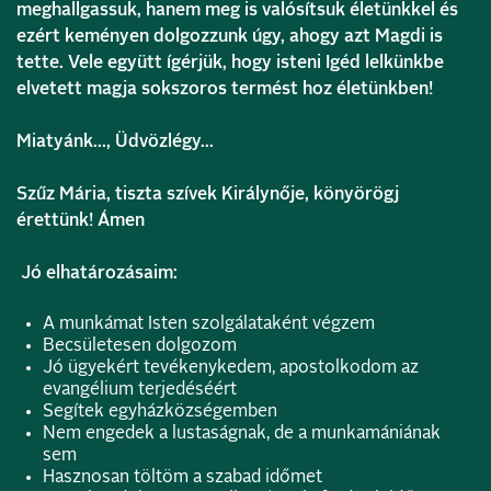
meghallgassuk, hanem meg is valósítsuk életünkkel és
ezért keményen dolgozzunk úgy, ahogy azt Magdi is
tette. Vele együtt ígérjük, hogy isteni Igéd lelkünkbe
elvetett magja sokszoros termést hoz életünkben!
Miatyánk…, Üdvözlégy…
Szűz Mária, tiszta szívek Királynője, könyörögj
érettünk! Ámen
Jó elhatározásaim:
A munkámat Isten szolgálataként végzem
Becsületesen dolgozom
Jó ügyekért tevékenykedem, apostolkodom az
evangélium terjedéséért
Segítek egyházközségemben
Nem engedek a lustaságnak, de a munkamániának
sem
Hasznosan töltöm a szabad időmet