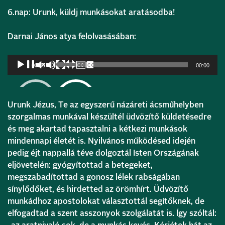
6.nap: Urunk, küldj munkásokat aratásodba!
Darnai János atya felolvasásában:
Audió
00:00
00:00
lejátszó
Urunk Jézus, Te az egyszerű názáreti ácsműhelyben
szorgalmas munkával készültél üdvözítő küldetésedre
és meg akartad tapasztalni a kétkezi munkások
mindennapi életét is. Nyilvános működésed idején
pedig éjt nappallá téve dolgoztál Isten Országának
eljövetelén: gyógyítottad a betegeket,
megszabadítottad a gonosz lélek rabságában
sínylődőket, és hirdetted az örömhírt. Üdvözítő
munkádhoz apostolokat választottál segítőknek, de
elfogadtad a szent asszonyok szolgálatát is. Így szóltál: