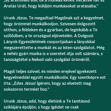
„az aratnivaló sok, de a munkás kevés. Kérjétek hát az
Aratás Urát, hogy küldjön munkásokat aratásába.”
Urunk Jézus, Te megadtad Magdinak azt a kegyelmet,
hogy örömmel munkálkodjon. Szívesen dolgozott
otthon, a földeken és a gyárban, de leginkább a Te
szőlődben, a te országod eljövetelén. A Dolgozó
Lányok Egyesületének csoportjaiban a lányokkal
megszerettette a munkát és az Isten-szolgálatot. Még
a nehéz gyári munka is a szeretet útja volt számára, s
tanúságtétel a Neked való szolgálat öröméről.
Magdi teljes szívvel, és minden erejével igyekezett
kegyelmeddel együtt munkálkodni. Egy szentképre ezt
írta: „Édes Jézus! Ígérem, hogy az elvetett mag
sokszoros termést hoz.”
Urunk Jézus, add, hogy életünk a Te tanításod
sziklájára épüljön, s hogy Igéidet ne csak