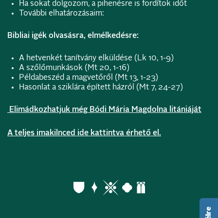
Ha sokat dolgozom, a pihenésre is fordítok időt
További elhatározásaim:
Bibliai igék olvasásra, elmélkedésre:
A hetvenkét tanítvány elküldése (Lk 10, 1-9)
A szőlőmunkások (Mt 20, 1-16)
Példabeszéd a magvetőről (Mt 13, 1-23)
Hasonlat a sziklára épített házról (Mt 7, 24-27)
Elimádkozhatjuk még Bódi Mária Magdolna litániáját
A teljes imakilnced ide kattintva érhető el.