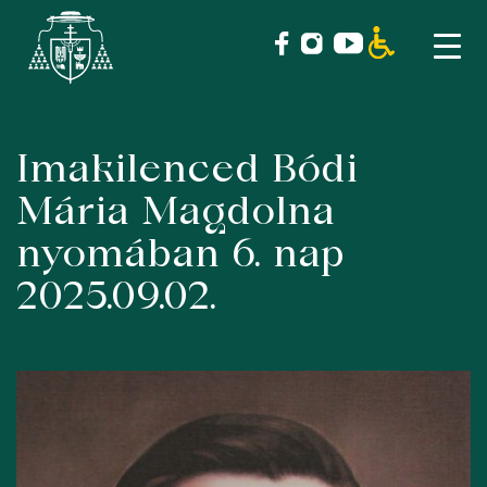
Imakilenced Bódi
Skip
to
Mária Magdolna
content
nyomában 6. nap
2025.09.02.