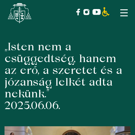
„Isten nem a
Skip
to
csüggedtség, hanem
content
az erő, a szeretet és a
józanság lelkét adta
nekünk.”
2025.06.06.