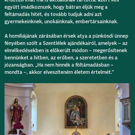
együtt imádkoznunk, hogy bátran éljük meg a
feltámadás hitét, és tovább tudjuk adni azt
gyermekeinknek, unokáinknak, embertársainknak.
A homíliájának zárásában érsek atya a pünkösdi ünnep
fényében szólt a Szentlélek ajándékairól, amelyek – az
elmélkedésekben is előkerült módon – megerősítenek
bennünket a hitben, az erőben, a szeretetben és a
józanságban. „Ha nem hinnék a föltámadásban –
mondta –, akkor elveszíteném életem értelmét.”