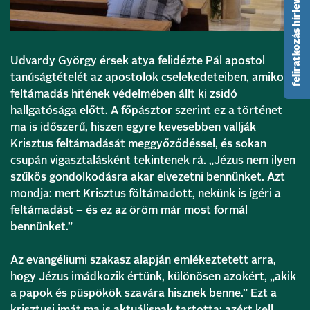
feliratkozás hírlevélre
Udvardy György érsek atya felidézte Pál apostol
tanúságtételét az apostolok cselekedeteiben, amikor a
feltámadás hitének védelmében állt ki zsidó
hallgatósága előtt. A főpásztor szerint ez a történet
ma is időszerű, hiszen egyre kevesebben vallják
Krisztus feltámadását meggyőződéssel, és sokan
csupán vigasztalásként tekintenek rá. „Jézus nem ilyen
szűkös gondolkodásra akar elvezetni bennünket. Azt
mondja: mert Krisztus föltámadott, nekünk is ígéri a
feltámadást – és ez az öröm már most formál
bennünket.”
Az evangéliumi szakasz alapján emlékeztetett arra,
hogy Jézus imádkozik értünk, különösen azokért, „akik
a papok és püspökök szavára hisznek benne.” Ezt a
krisztusi imát ma is aktuálisnak tartotta: azért kell