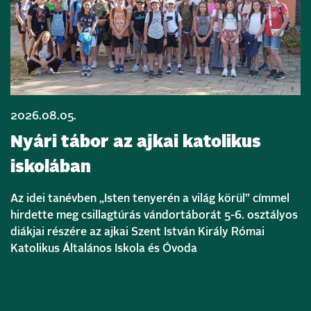
2026.08.05.
Nyári tábor az ajkai katolikus
iskolában
Az idei tanévben „Isten tenyerén a világ körül” címmel
hirdette meg csillagtúrás vándortáborát 5-6. osztályos
diákjai részére az ajkai Szent István Király Római
Katolikus Általános Iskola és Óvoda
Bővebben