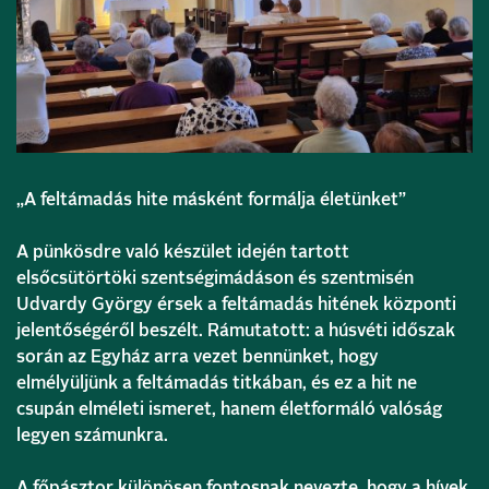
„A feltámadás hite másként formálja életünket”
A pünkösdre való készület idején tartott
elsőcsütörtöki szentségimádáson és szentmisén
Udvardy György érsek a feltámadás hitének központi
jelentőségéről beszélt. Rámutatott: a húsvéti időszak
során az Egyház arra vezet bennünket, hogy
elmélyüljünk a feltámadás titkában, és ez a hit ne
csupán elméleti ismeret, hanem életformáló valóság
legyen számunkra.
A főpásztor különösen fontosnak nevezte, hogy a hívek