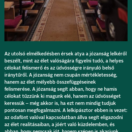
Az utolsó elmélkedésben érsek atya a józanság lelkéről
beszélt, mint az élet valóságára figyelni tudó, a helyes
célokat felismerő és az üdvösségre irányuló belső
iránytűről. A józanság nem csupán mértékletesség,
hanem az élet mélyebb összefüggéseinek
felismerése. A józanság segít abban, hogy ne hamis
célokat tűzzünk ki magunk elé, hanem az üdvösséget
keressük – még akkor is, ha ezt nem mindig tudjuk
pontosan megfogalmazni. A lelkipásztor ebben is vezet:
az odafönt valóval kapcsolatban állva segít eligazodni
az élet realitásaiban, a jóért való küzdelemben, és
abban, hogy nemcsak jót, hanem szépen is akarjunk