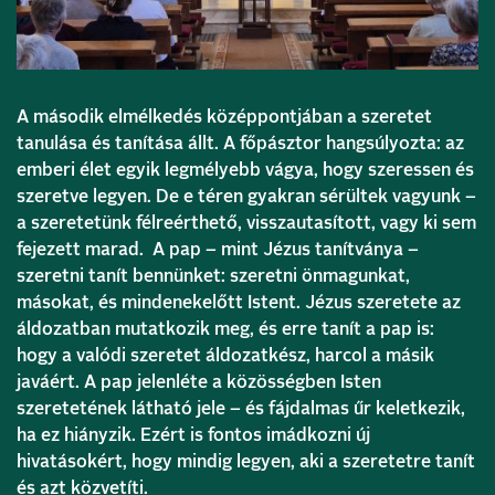
A második elmélkedés középpontjában a szeretet
tanulása és tanítása állt. A főpásztor hangsúlyozta: az
emberi élet egyik legmélyebb vágya, hogy szeressen és
szeretve legyen. De e téren gyakran sérültek vagyunk –
a szeretetünk félreérthető, visszautasított, vagy ki sem
fejezett marad. A pap – mint Jézus tanítványa –
szeretni tanít bennünket: szeretni önmagunkat,
másokat, és mindenekelőtt Istent. Jézus szeretete az
áldozatban mutatkozik meg, és erre tanít a pap is:
hogy a valódi szeretet áldozatkész, harcol a másik
javáért. A pap jelenléte a közösségben Isten
szeretetének látható jele – és fájdalmas űr keletkezik,
ha ez hiányzik. Ezért is fontos imádkozni új
hivatásokért, hogy mindig legyen, aki a szeretetre tanít
és azt közvetíti.