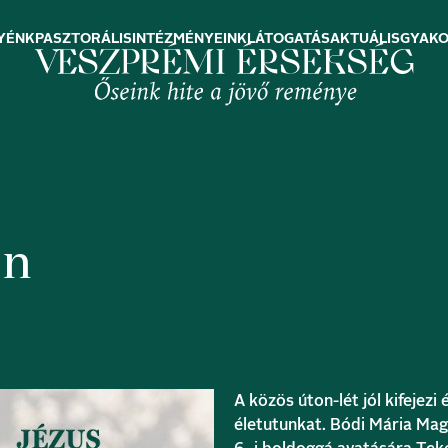
YÉNK
PASZTORÁLIS
INTÉZMÉNYEINK
LÁTOGATÁS
AKTUÁLIS
GYAKO
en
A közös úton-lét jól kifejez
életutunkat. Bódi Mária Mag