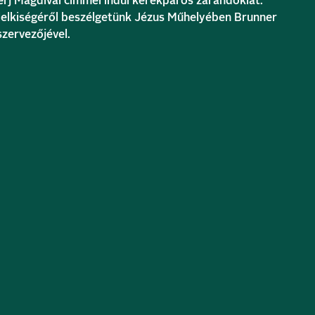
erj Magdival címmel indul kerékpáros zarándoklat.
lelkiségéről beszélgetünk Jézus Műhelyében Brunner
szervezőjével.