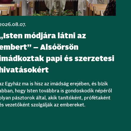
2026.08.07.
„Isten módjára látni az
embert” – Alsóörsön
imádkoztak papi és szerzetesi
hivatásokért
az Egyház ma is hisz az imádság erejében, és bízik
abban, hogy Isten továbbra is gondoskodik népéről
olyan pásztorok által, akik tanítóként, prófétaként
és vezetőként szolgálják az embereket.
Bővebben