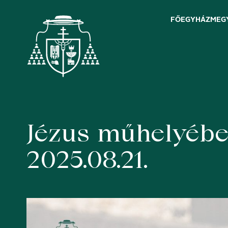
FŐEGYHÁZMEG
Jézus műhelyéb
Skip
to
content
2025.08.21.