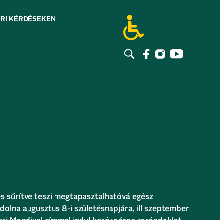
RI KÉRDÉSEK
EN
i és sűrítve teszi megtapasztalhatóvá egész
dolna augusztus 8-i születésnapjára, ill szeptember