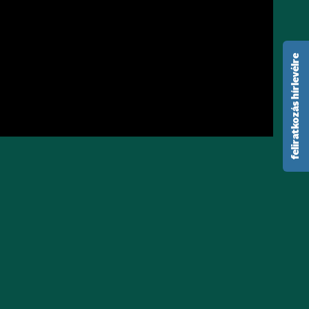
feliratkozás hírlevélre