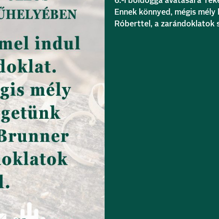
6.-i boldoggá avatására Tek
Ennek könnyed, mégis mély 
Róberttel, a zarándoklatok 