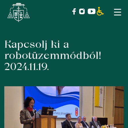
Kapcsolj ki a
Skip
to
robotüzemmódból!
content
2024.11.19.