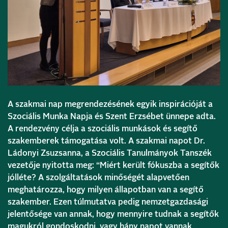
A szakmai nap megrendezésének egyik inspirációját a
Szociális Munka Napja és Szent Erzsébet ünnepe adta.
A rendezvény célja a szociális munkások és segítő
szakemberek támogatása volt. A szakmai napot Dr.
Ládonyi Zsuzsanna, a Szociális Tanulmányok Tanszék
vezetője nyitotta meg: “Miért került fókuszba a segítők
jólléte? A szolgáltatások minőségét alapvetően
meghatározza, hogy milyen állapotban van a segítő
szakember. Ezen túlmutatva pedig nemzetgazdasági
jelentősége van annak, hogy mennyire tudnak a segítők
magukról gondoskodni, vagy hány napot vannak