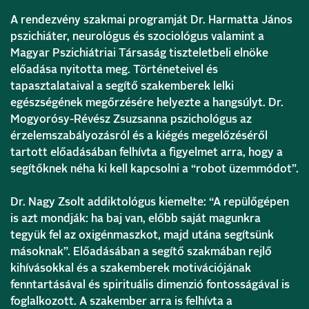
A rendezvény szakmai programját Dr. Harmatta János
pszichiáter, neurológus és szociológus valamint a
Magyar Pszichiátriai Társaság tiszteletbeli elnöke
előadása nyitotta meg. Történeteivel és
tapasztalataival a segítő szakemberek lelki
egészségének megőrzésére helyezte a hangsúlyt. Dr.
Mogyorósy-Révész Zsuzsanna pszichológus az
érzelemszabályozásról és a kiégés megelőzéséről
tartott előadásában felhívta a figyelmet arra, hogy a
segítőknek néha ki kell kapcsolni a “robot üzemmódot”.
Dr. Nagy Zsolt addiktológus kiemelte: “A repülőgépen
is azt mondják: ha baj van, előbb saját magunkra
tegyük fel az oxigénmaszkot, majd utána segítsünk
másoknak”. Előadásában a segítő szakmában rejlő
kihívásokkal és a szakemberek motivációjának
fenntartásával és spirituális dimenzió fontosságával is
foglalkozott. A szakember arra is felhívta a