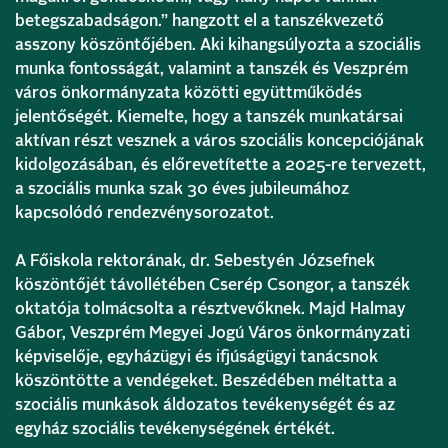
betegszabadságon.” hangzott el a tanszékvezető
asszony köszöntőjében. Aki kihangsúlyozta a szociális
munka fontosságát, valamint a tanszék és Veszprém
város önkormányzata közötti együttműködés
jelentőségét. Kiemelte, hogy a tanszék munkatársai
aktívan részt vesznek a város szociális koncepciójának
kidolgozásában, és előrevetítette a 2025-re tervezett,
a szociális munka szak 30 éves jubileumához
kapcsolódó rendezvénysorozatot.
A Főiskola rektorának, dr. Sebestyén Józsefnek
köszöntőjét távollétében Cserép Csongor, a tanszék
oktatója tolmácsolta a résztvevőknek. Majd Halmay
Gábor, Veszprém Megyei Jogú Város önkormányzati
képviselője, egyházügyi és ifjúságügyi tanácsnok
köszöntötte a vendégeket. Beszédében méltatta a
szociális munkások áldozatos tevékenységét és az
egyház szociális tevékenységének értékét.