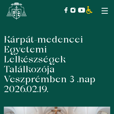
Kárpát-medencei
Skip
to
Egyetemi
content
Lelkészségek
Találkozója
Veszprémben 3 .nap
2026.02.19.