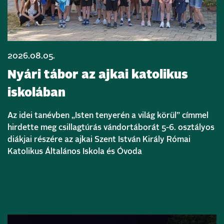
2026.08.05.
Nyári tábor az ajkai katolikus
iskolában
Az idei tanévben „Isten tenyerén a világ körül” címmel
hirdette meg csillagtúrás vándortáborát 5-6. osztályos
diákjai részére az ajkai Szent István Király Római
Katolikus Általános Iskola és Óvoda
Bővebben