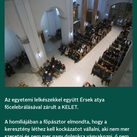
Az egyetemi lelkészekkel együtt Érsek atya
főcelebrálásával zárult a KELET.
A homíliájában a főpásztor elmondta, hogy a
keresztény léthez kell kockázatot vállalni, aki nem mer
szeretni és nem mer nagy dolgokra vágyakozni, ő nem