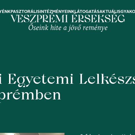
YÉNK
PASZTORÁLIS
INTÉZMÉNYEINK
LÁTOGATÁS
AKTUÁLIS
GYAKO
 Egyetemi Lelkész
zprémben