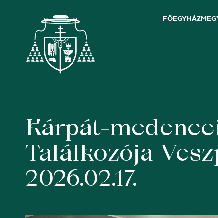
FŐEGYHÁZMEG
Kárpát-medencei
Skip
to
content
Találkozója Ves
2026.02.17.