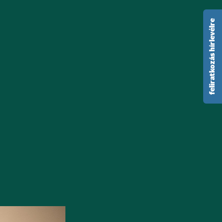
feliratkozás hírlevélre