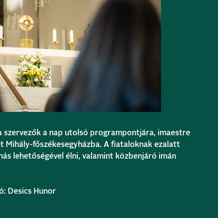
a szervezők a nap utolsó programpontjára, imaestre
nt Mihály-főszékesegyházba. A fiataloknak ezalatt
nás lehetőségével élni, valamint közbenjáró imán
tó: Desics Hunor