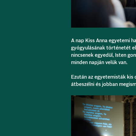
A nap Kiss Anna egyetemi ha
gyógyulásának történetét elm
nincsenek egyedül, Isten go
minden napján velük van.
Ezután az egyetemisták kis 
átbeszélni és jobban megis