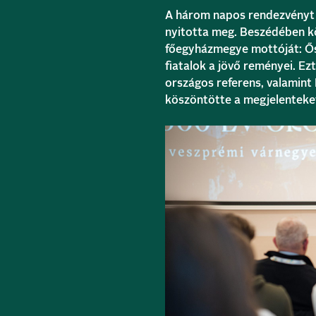
A három napos rendezvényt 
nyitotta meg. Beszédében kö
főegyházmegye mottóját: Őse
fiatalok a jövő reményei. Ez
országos referens, valamint
köszöntötte a megjelenteke