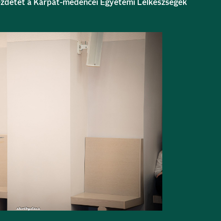
kezdetét a Kárpát-medencei Egyetemi Lelkészségek