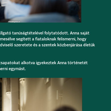
llgató tanúságtételével folytatódott. Anna saját
esélve segített a fiataloknak felismerni, hogy
ndviselő szeretete és a szentek közbenjárása életük
csapatokat alkotva igyekeztek Anna történetét
merni egymást.