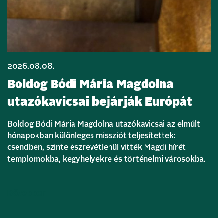
2026.08.08.
Boldog Bódi Mária Magdolna
utazókavicsai bejárják Európát
Boldog Bódi Mária Magdolna utazókavicsai az elmúlt
hónapokban különleges missziót teljesítettek:
csendben, szinte észrevétlenül vitték Magdi hírét
templomokba, kegyhelyekre és történelmi városokba.
Bővebben