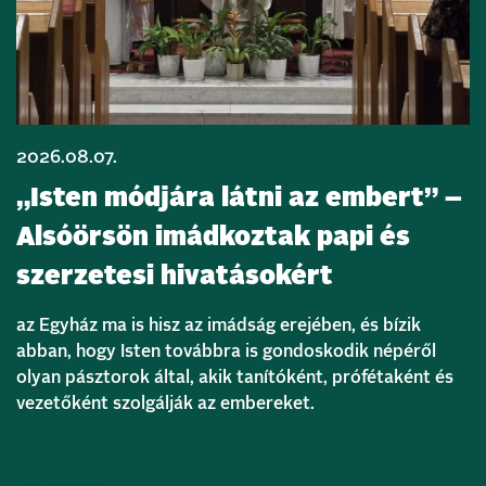
2026.08.07.
„Isten módjára látni az embert” –
Alsóörsön imádkoztak papi és
szerzetesi hivatásokért
az Egyház ma is hisz az imádság erejében, és bízik
abban, hogy Isten továbbra is gondoskodik népéről
olyan pásztorok által, akik tanítóként, prófétaként és
vezetőként szolgálják az embereket.
Bővebben