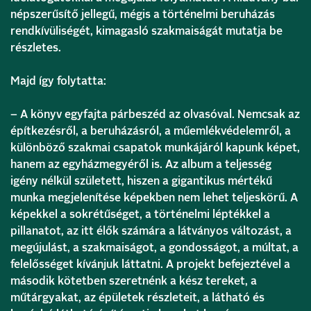
népszerűsítő jellegű, mégis a történelmi beruházás
rendkívüliségét, kimagasló szakmaiságát mutatja be
részletes.
Majd így folytatta:
– A könyv egyfajta párbeszéd az olvasóval. Nemcsak az
építkezésről, a beruházásról, a műemlékvédelemről, a
különböző szakmai csapatok munkájáról kapunk képet,
hanem az egyházmegyéről is. Az album a teljesség
igény nélkül született, hiszen a gigantikus mértékű
munka megjelenítése képekben nem lehet teljeskörű. A
képekkel a sokrétűséget, a történelmi léptékkel a
pillanatot, az itt élők számára a látványos változást, a
megújulást, a szakmaiságot, a gondosságot, a múltat, a
felelősséget kívánjuk láttatni. A projekt befejeztével a
második kötetben szeretnénk a kész tereket, a
műtárgyakat, az épületek részleteit, a látható és