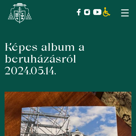
Képes album a
Skip
to
beruházásról
content
2024.05.14.