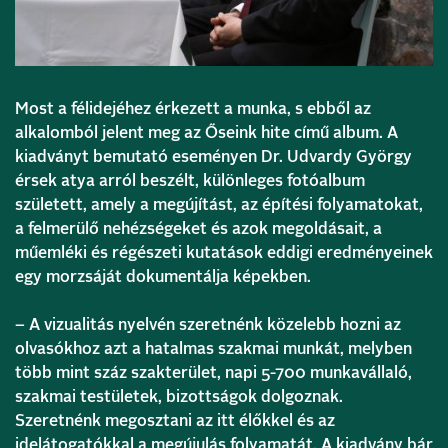
Most a félidejéhez érkezett a munka, s ebből az
alkalomból jelent meg az Őseink hite című album. A
kiadványt bemutató eseményen Dr. Udvardy György
érsek atya arról beszélt, különleges fotóalbum
született, amely a megújítást, az építési folyamatokat,
a felmerülő nehézségeket és azok megoldásait, a
műemléki és régészeti kutatások eddigi eredményeinek
egy morzsáját dokumentálja képekben.
– A vizualitás nyelvén szeretnénk közelebb hozni az
olvasókhoz azt a hatalmas szakmai munkát, melyben
több mint száz szakterület, napi 5-700 munkavállaló,
szakmai testületek, bizottságok dolgoznak.
Szeretnénk megosztani az itt élőkkel és az
idelátogatókkal a megújulás folyamatát. A kiadvány bár