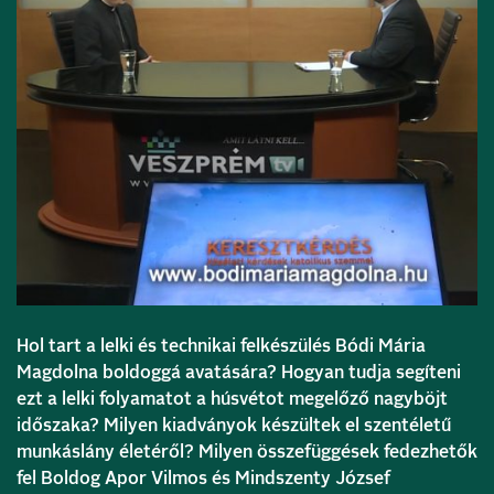
Hol tart a lelki és technikai felkészülés Bódi Mária
Magdolna boldoggá avatására? Hogyan tudja segíteni
ezt a lelki folyamatot a húsvétot megelőző nagyböjt
időszaka? Milyen kiadványok készültek el szentéletű
munkáslány életéről? Milyen összefüggések fedezhetők
fel Boldog Apor Vilmos és Mindszenty József