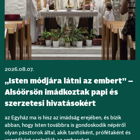
2026.08.07.
„Isten módjára látni az embert” –
Alsóörsön imádkoztak papi és
szerzetesi hivatásokért
az Egyház ma is hisz az imádság erejében, és bízik
abban, hogy Isten továbbra is gondoskodik népéről
olyan pásztorok által, akik tanítóként, prófétaként és