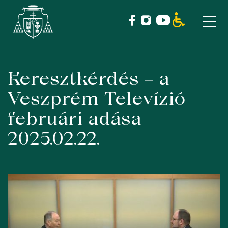
Keresztkérdés – a
Skip
to
Veszprém Televízió
content
februári adása
2025.02.22.